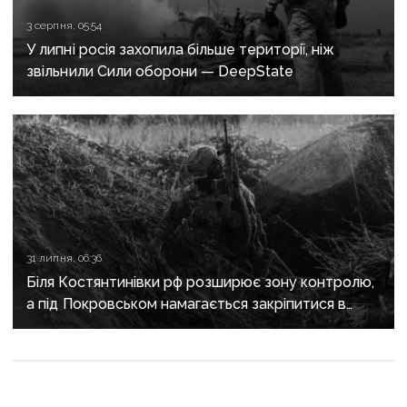
3 серпня, 05:54
У липні росія захопила більше території, ніж
звільнили Сили оборони — DeepState
31 липня, 06:36
Біля Костянтинівки рф розширює зону контролю,
а під Покровськом намагається закріпитися в
Білицькому