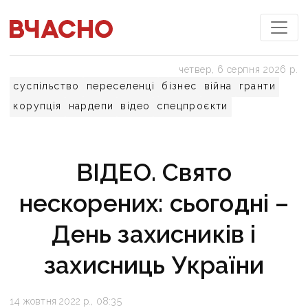
четвер, 6 серпня 2026 р.
суспільство
переселенці
бізнес
війна
гранти
корупція
нардепи
відео
спецпроєкти
ВІДЕО. Свято
нескорених: сьогодні –
День захисників і
захисниць України
14 жовтня 2022 р., 08:35