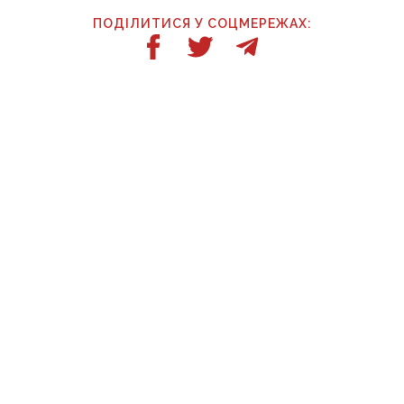
ПОДІЛИТИСЯ У СОЦМЕРЕЖАХ:
ТАКОЖ ЗА ТЕМОЮ
5 серпня, 07:35
Троє загиблих і 31 поранений — наслідки
масованих обстрілів Донеччини