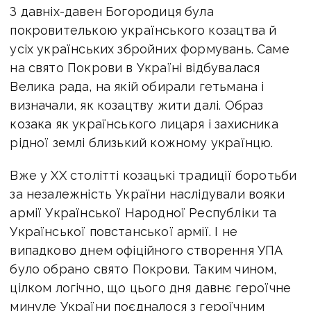
З давніх-давен Богородиця була
покровителькою українського козацтва й
усіх українських збройних формувань. Саме
на свято Покрови в Україні відбувалася
Велика рада, на якій обирали гетьмана і
визначали, як козацтву жити далі. Образ
козака як українського лицаря і захисника
рідної землі близький кожному українцю.
Вже у ХХ столітті козацькі традиції боротьби
за незалежність України наслідували вояки
армії Української Народної Республіки та
Української повстанської армії. І не
випадково днем офіційного створення УПА
було обрано свято Покрови. Таким чином,
цілком логічно, що цього дня давнє героїчне
минуле України поєдналося з героїчним