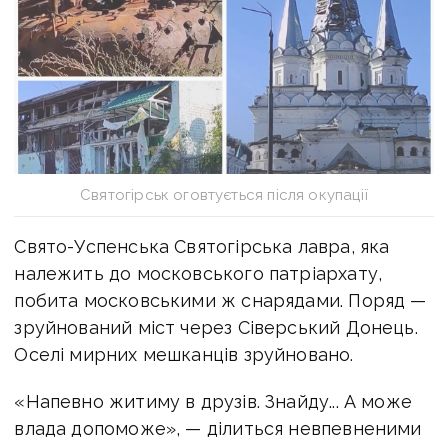
Святогірськ оговтується після окупації
Свято-Успенська Святогірська лавра, яка
належить до московського патріархату,
побита московськими ж снарядами. Поряд —
зруйнований міст через Сіверський Донець.
Оселі мирних мешканців зруйновано.
«Напевно житиму в друзів. Знайду... А може
влада допоможе», — ділиться невпевненими