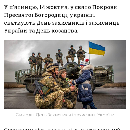
У п’ятницю, 14 жовтня, у свято Покрови
Пресвятої Богородиці, українці
святкують День захисників і захисниць
України та День козацтва.
Сьогодні День Захисників і захисниць України
Своє свято відзначають ті, хто вже дев`ятий