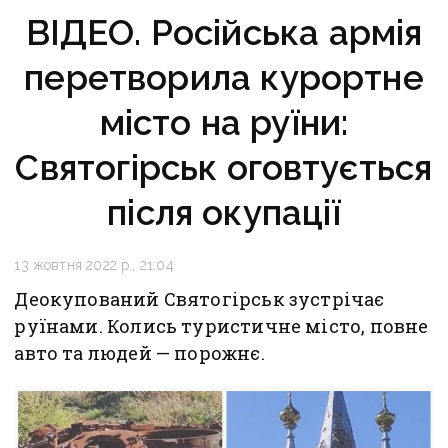
ВІДЕО. Російська армія
перетворила курортне
місто на руїни:
Святогірськ оговтується
після окупації
13 жовтня 2022 р., 21:04
Деокупований Святогірськ зустрічає
руїнами. Колись туристичне місто, повне
авто та людей — порожнє.