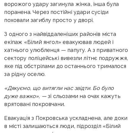
ворожого удару загинула жінка, інша була
поранена. Через постійні удари сусіди
поховали загиблу просто у дворі.
З одного з найвіддаленіших районів міста
екіпаж «Білий янгол» евакуював людей і
хатнього улюбленця — папугу. А з приватного
сектору поліцейські вивезли літнє подружжя,
яке під обстрілами до останнього трималося
за рідну оселю.
«Дякуємо, що витягли нас звідти. Бо було
дуже важко», —
зі сльозами на очах кажуть
врятовані покровчани.
Евакуація з Покровська ускладнена, але доки
в місті залишаються люди, підрозділ «Білий