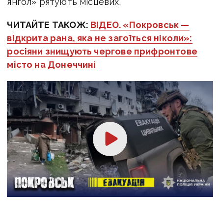
янгол» рятують місцевих.
ЧИТАЙТЕ ТАКОЖ:
ВІДЕО. «Покровськ —
відкрита рана, яка не загоїться ніколи»:
росіяни знищують чергове прифронтове
місто на Донеччині