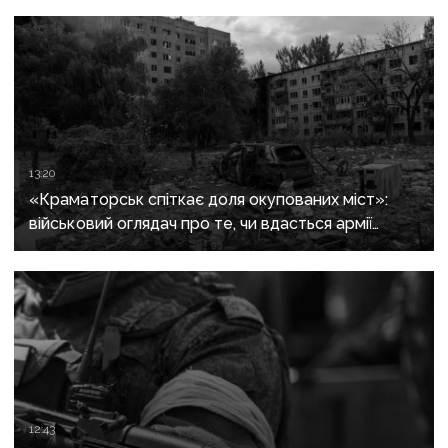
13:20
«Краматорськ спіткає доля окупованих міст»:
військовий оглядач про те, чи вдасться армії
рф захопити останню агломерацію Донеччини до
кінця 2026 року
12:43