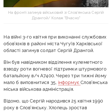
На фронті загинув військовий зі Слов’янська Сергій
Дрангой/ Колаж "Вчасно"
На війні 3-го квітня
при виконанні службових
обов’язків в районі міста Чугуїв Харківської
області загинув солдат Сергій Дрангой.
Він був навідником відділення кулеметного
взводу роти вогневої підтримки штурмового
батальйону в/ч А7400. Через три тижні йому
мало б виповнитися 35,
інформує
Слов’янська
міська військова адміністрація.
Відомо, що Сергій народився 25 квітня 1990
року в Слов’янську. Хлопець зростав