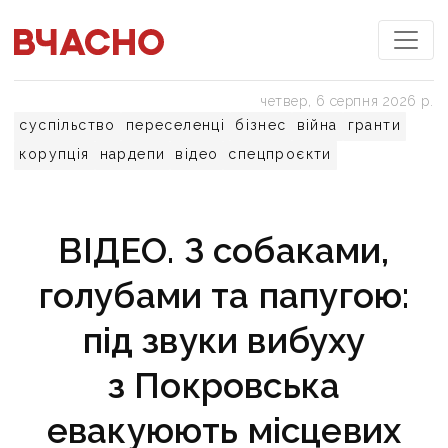
четвер, 6 серпня 2026 р.
суспільство
переселенці
бізнес
війна
гранти
корупція
нардепи
відео
спецпроєкти
ВІДЕО. З собаками,
голубами та папугою:
під звуки вибуху
з Покровська
евакуюють місцевих