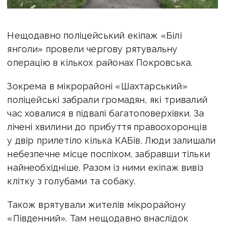
Нещодавно поліцейський екіпаж «Білі
янголи» провели чергову рятувальну
операцію в кількох районах Покровська.
Зокрема в мікрорайоні «Шахтарський»
поліцейські забрали громадян, які тривалий
час ховалися в підвалі багатоповерхівки. За
лічені хвилини до прибуття правоохоронців
у двір прилетіло кілька КАБів. Люди залишали
небезпечне місце поспіхом, забравши тільки
найнеобхідніше. Разом із ними екіпаж вивіз
клітку з голубами та собаку.
Також врятували жителів мікрорайону
«Південний». Там нещодавно внаслідок