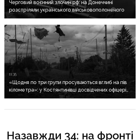
Черговий воєнний злочин рф: на Донеччині
розстріляли українського військовополоненого
11:35
«Щодня по три групи просуваються вглиб на пів
кілометра»: у Костянтинівці досвідчених офіцерів
рф відправляють на штурми позицій
Назавжди 34: на фронті