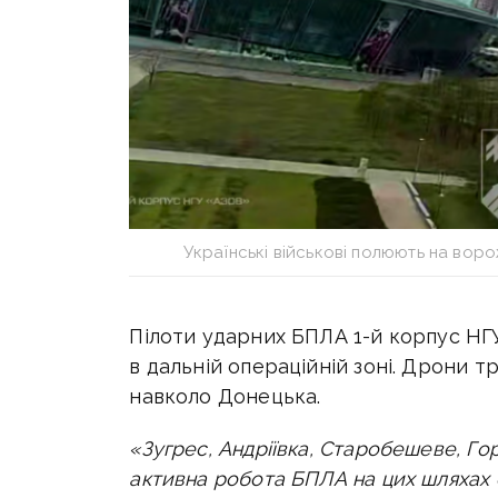
Українські військові полюють на воро
Пілоти ударних БПЛА
1-й корпус НГ
в дальній операційній зоні. Дрони т
навколо Донецька.
«Зугрес, Андріївка, Старобешеве, Го
активна робота БПЛА на цих шляхах с