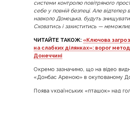
системи контролю повітряного прос
себе у повній безпеці. Але відтепер в
навколо Донецька, будуть знищувати
Сховатись і захиститись — неможли
ЧИТАЙТЕ ТАКОЖ:
«Ключова загроз
на слабких ділянках»: ворог мето
Донеччині
Окремо зазначимо, що на відео видн
«Донбас Ареною» в окупованому До
Поява українських «пташок» над г
прелюдією до серії точних ударів по
Це яскрава демонстрація, чому рос
антидроновими сітками, бо killzone 