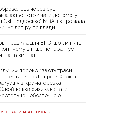
оброволець через суд
амагається отримати допомогу
ід Світлодарської МВА: як громада
уйнує довіру до влади
ові правила для ВПО: що змінить
акон і чому він ще не гарантує
итла та виплат
Ждуни» перекривають траси
 Донеччини на Дніпро й Харків:
вакуація з Краматорська
 Слов’янська ризикує стати
мертельно небезпечною
МЕНТАРІ / АНАЛІТИКА