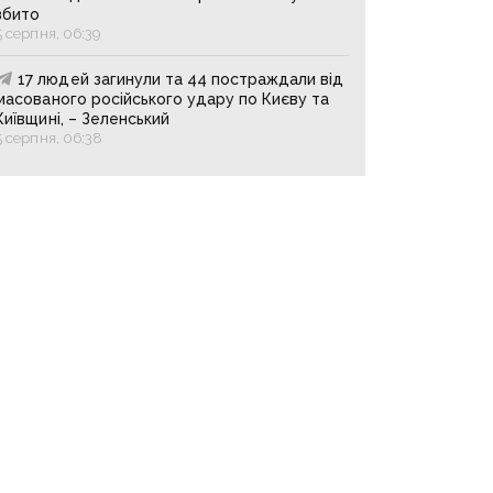
збито
5 серпня, 06:39
17 людей загинули та 44 постраждали від
масованого російського удару по Києву та
Київщині, – Зеленський
5 серпня, 06:38