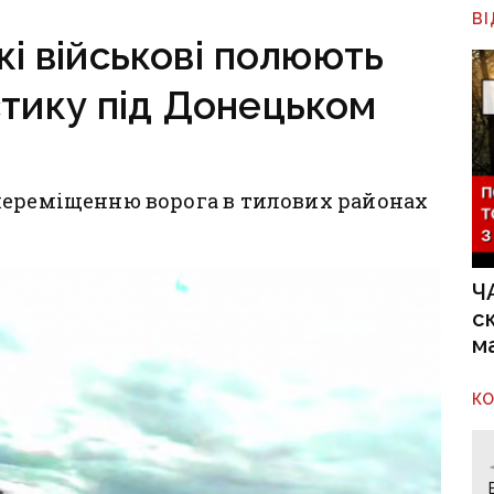
В
кі військові полюють
стику під Донецьком
переміщенню ворога в тилових районах
Ч
с
м
К