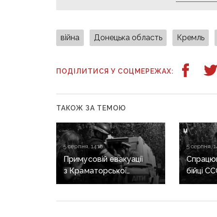
війна
Донецька область
Кремль
ПОДІЛИТИСЯ У СОЦМЕРЕЖАХ:
ТАКОЖ ЗА ТЕМОЮ
5 серпня, 14:10
5 серпня, 1
Примусовій евакуації
Спрацю
з Краматорської
бійці С
громади підлягають 525
постріл
дітей — ДонОВА
окупант