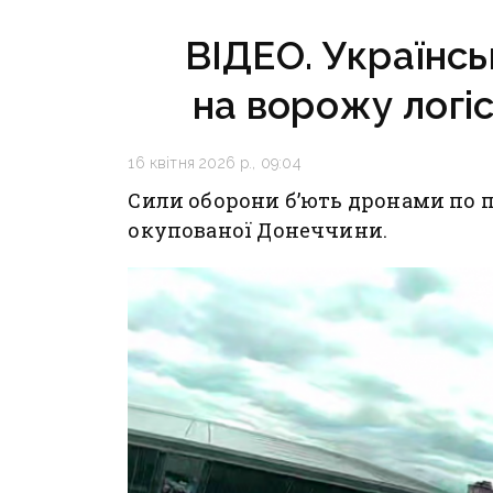
ВІДЕО. Українсь
на ворожу логі
16 квітня 2026 р., 09:04
Сили оборони б’ють дронами по 
окупованої Донеччини.