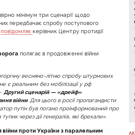
вірно мінімум три сценарії щодо
 них передбачає спробу поступового
е
повідомляє
керівник Центру протидії
ворога
полягає в продовженні війни
ьогорічну весняно-літню спробу штурмових
не є реальним без мобілізації у рф
 —
Другий сценарій — «дрейф»
ання війни
. Для цього в росії пропагандисти
атор путін був погано проінформований про
 тупик через дії генералів, які брехали».
 війни проти України з паралельним
А