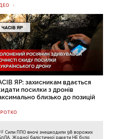
ІДЕО
АСІВ ЯР: захисникам вдається
кидати посилки з дронів
аксимально близько до позицій
ОРОТКО
Сили ППО вночі знешкодили 98 ворожих
БпЛА. Жодної балістичної ракети НЕ було