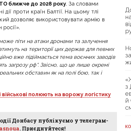
АТО ближче до 2028 року
. За словами
Д
 дії проти країн Балтії. На цьому тлі
н
кий дозволяє використовувати армію в
в
 росії».
р
 може піти на атаки дронами та залучення
Н
катимуть на території цих держав для певних
з
аційно вже підіймається тема воєнних заводів
ж
ять загрозу рф“.
Звісно, що це лише окремі
реальних обставин як на полі бою, так і
«
з
е
і військові полюють на ворожу логістику
й
с
одії Донбасу публікуємо у телеграм-
КО
hasnoua
. Приєднуйтеся!