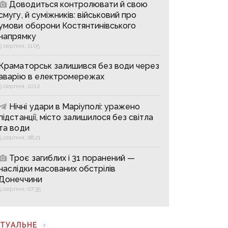
Доводиться контролювати й свою
смугу, й суміжників: військовий про
умови оборони Костянтинівського
напрямку
5 серпня, 11:05
Краматорськ залишився без води через
аварію в електромережах
5 серпня, 10:12
Нічні удари в Маріуполі: уражено
підстанції, місто залишилося без світла
та води
5 серпня, 08:21
Троє загиблих і 31 поранений —
наслідки масованих обстрілів
Донеччини
5 серпня, 07:35
КТУАЛЬНЕ