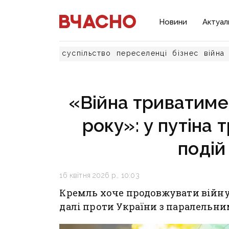
Новини
Актуал
суспільство
переселенці
бізнес
війна
«Війна триватим
року»: у путіна 
подій
16 квітня 2026 р., 10:03
Кремль хоче продовжувати війну д
далі проти України з паралельни