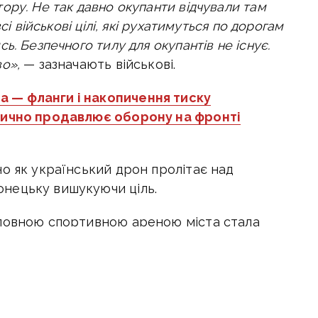
тору.
Не так давно окупанти відчували там
сі військові цілі, які рухатимуться по дорогам
сь.
Безпечного тилу для окупантів не існує.
во»,
— зазначають військові.
а — фланги і накопичення тиску
дично продавлює оборону на фронті
о як український дрон пролітає над
нецьку вишукуючи ціль.
оловною спортивною ареною міста стала
 військових об'єктах загарбників.
іяни затягують все навколо Донецька
вже тут.