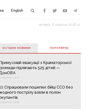
ка
English
четвер, 6 серпня 2026 р.
ОСТАННІ НОВИНИ
ПОПУЛЯРНE
Примусовій евакуації з Краматорської
громади підлягають 525 дітей —
ДонОВА
5 серпня, 14:10
Спрацювали пошепки: бійці ССО без
жодного пострілу взяли в полон
окупантів
5 серпня, 14:00