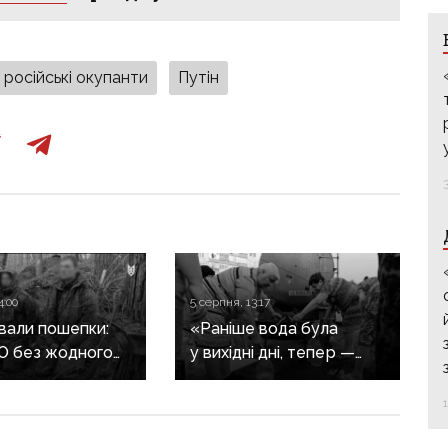
російські окупанти
Путін
4:00
5 серпня, 13:17
вали пошепки:
«Раніше вода була
СО без жодного
у вихідні дні, тепер —
у взяли в полон
тільки на свята»:
ів
окупований Донецьк
живе місяцями без води