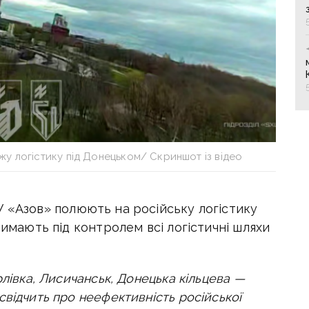
жу логістику під Донецьком/ Скриншот із відео
У «Азов»
полюють на російську логістику
римають під контролем всі логістичні шляхи
рлівка, Лисичанськ, Донецька кільцева —
відчить про неефективність російської