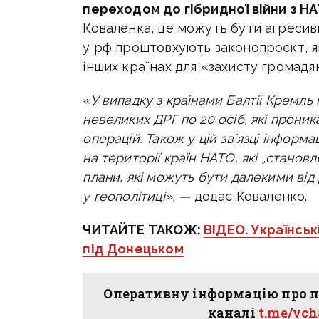
переходом до гібридної війни з Н
Коваленка, це можуть бути агресивні
у рф проштовхують законопроєкт, я
інших країнах для «захисту громадян
«У випадку з країнами Балтії Кремль
невеликих ДРГ по 20 осіб, які прони
операцій. Також у цій звʼязці інформ
на території країн НАТО, які „становл
плани, які можуть бути далекими від 
у геополітиці», —
додає Коваленко.
ЧИТАЙТЕ ТАКОЖ:
ВІДЕО. Українськ
під Донецьком
Оперативну інформацію про п
каналі
t.me/vc