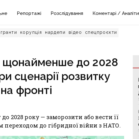
ьне
Репортажі
Розслідування
Коментарі / Аналіти
гранти
корупція
нардепи
відео
спецпроєкти
е щонайменше до 2028
три сценарії розвитку
 на фронті
о 2028 року — заморозити або вести її
м переходом до гібридної війни з НАТО.