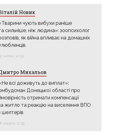
Віталій Новик
«Тварини чують вибухи раніше
та сильніше, ніж людина»: зоопсихолог
розповів, як війна впливає на домашніх
улюбленців
31 липня, 12:33
Дмитро Михальов
«Не всі доживуть до виплат»:
омбудсман Донецької області про
ймовірність отримати компенсації
за житло та реакцію на виселення ВПО
з шелтерів
16 червня, 11:39