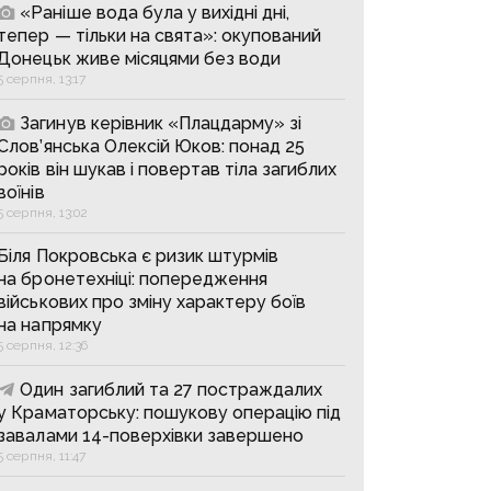
«Раніше вода була у вихідні дні,
тепер — тільки на свята»: окупований
Донецьк живе місяцями без води
5 серпня, 13:17
Загинув керівник «Плацдарму» зі
Слов’янська Олексій Юков: понад 25
років він шукав і повертав тіла загиблих
воїнів
5 серпня, 13:02
Біля Покровська є ризик штурмів
на бронетехніці: попередження
військових про зміну характеру боїв
на напрямку
5 серпня, 12:36
Один загиблий та 27 постраждалих
у Краматорську: пошукову операцію під
завалами 14-поверхівки завершено
5 серпня, 11:47