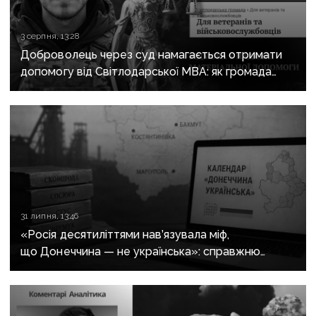
3 серпня, 13:28
Доброволець через суд намагається отримати
допомогу від Світлодарської МВА: як громада
руйнує довіру до влади
31 липня, 13:46
«Росія десятиліттями нав’язувала міф,
що Донеччина — не українська»: справжню
історію регіону зберуть в унікальному календарі