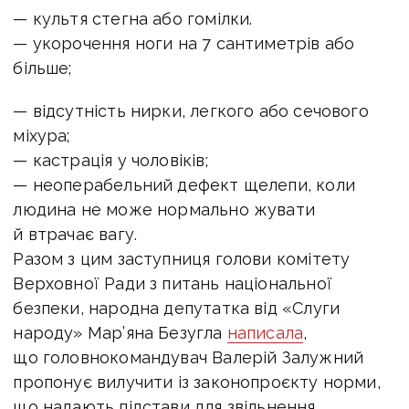
— культя стегна або гомілки.
— укорочення ноги на 7 сантиметрів або
більше;
— відсутність нирки, легкого або сечового
міхура;
— кастрація у чоловіків;
— неоперабельний дефект щелепи, коли
людина не може нормально жувати
й втрачає вагу.
Разом з цим заступниця голови комітету
Верховної Ради з питань національної
безпеки, народна депутатка від «Слуги
народу» Мар’яна Безугла
написала
,
що головнокомандувач Валерій Залужний
пропонує вилучити із законопроєкту норми,
що надають підстави для звільнення