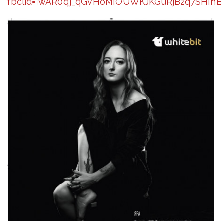
fbclid=IwAR0qj_qGvHoMIOUWKJKGuRjBzq7SHIn