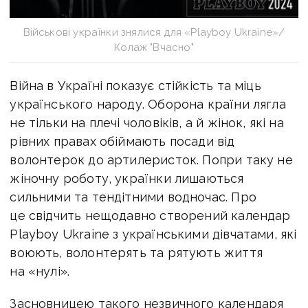
Військові українки знялися для «Playboy Ukraine»/
Колаж "Вчасно"
Війна в Україні показує стійкість та міць
українського народу. Оборона країни лягла
не тільки на плечі чоловіків, а й жінок, які на
рівних правах обіймають посади від
волонтерок до артилеристок
. Попри таку не
жіночну роботу, українки лишаються
сильними та тендітними водночас. Про
це свідчить нещодавно створений календар
Playboy Ukraine
з українськими дівчатами, які
воюють, волонтерять та рятують життя
на «нулі».
Засновницею такого незвичного календаря