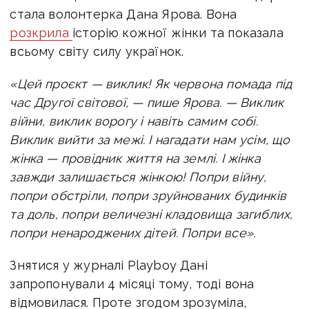
стала волонтерка Дана Ярова. Вона
розкрила
історію кожної жінки та показала
всьому світу силу українок.
«Цей проєкт — виклик! Як червона помада під
час Другої світової, — пише Ярова. — Виклик
війни, виклик ворогу і навіть самим собі.
Виклик вийти за межі. І нагадати нам усім, що
жінка — провідник життя на землі. І жінка
завжди залишається жінкою! Попри війну,
попри обстріли, попри зруйнованих будинків
та доль, попри величезні кладовища загиблих,
попри ненароджених дітей. Попри все».
Знятися у журналі
Playboy
Дані
запропонували 4 місяці тому, тоді вона
відмовилася. Проте згодом зрозуміла,