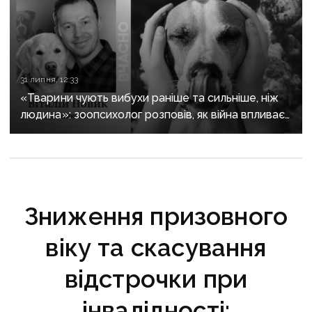
31 липня, 12:33
«Тварини чують вибухи раніше та сильніше, ніж
людина»: зоопсихолог розповів, як війна впливає
на домашніх улюбленців
Зниження призовного
віку та скасування
відстрочки при
інвалідності: