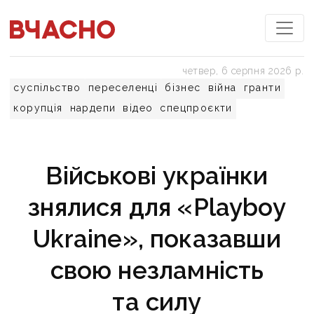
четвер, 6 серпня 2026 р.
суспільство
переселенці
бізнес
війна
гранти
корупція
нардепи
відео
спецпроєкти
Військові українки
знялися для «Playboy
Ukraine», показавши
свою незламність
та силу