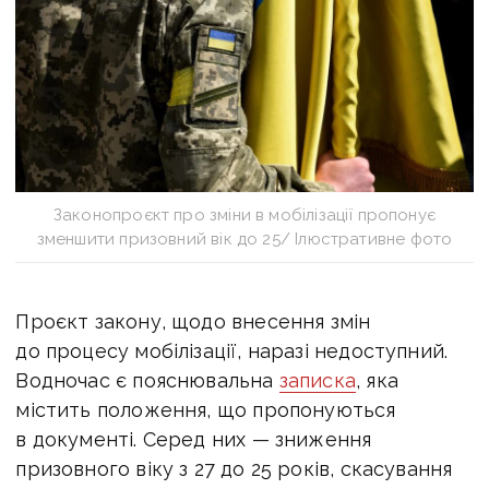
Законопроєкт про зміни в мобілізації пропонує
зменшити призовний вік до 25/ Ілюстративне фото
Проєкт закону, щодо внесення змін
до процесу мобілізації, наразі недоступний.
Водночас є пояснювальна
записка
, яка
містить положення, що пропонуються
в документі. Серед них — з
ниження
призовного віку з 27 до 25 років, скасування