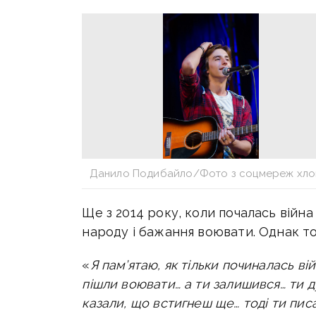
Данило Подибайло/Фото з соцмереж хло
Ще з 2014 року, коли почалась війна
народу і бажання воювати. Однак то
«
Я пам’ятаю, як тільки починалась ві
пішли воювати… а ти залишився… ти ду
казали, що встигнеш ще… тоді ти писа