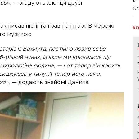
й
иво
», — згадують хлопця друзі
с
к писав пісні та грав на гітарі. В мережі
КО
ого музикою.
сторіз із Бахмута, постійно ловив себе
6-річний чувак, із яким ми вривалися під
миролюбна людина, — і от тепер він косить
ідсиджуюсь у тилу. А тепер його нема.
ірю
», — додають знайомі Данила.