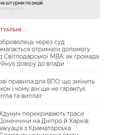
на штурми позицій
6 серпня, 11:35
КТУАЛЬНЕ
оброволець через суд
амагається отримати допомогу
ід Світлодарської МВА: як громада
уйнує довіру до влади
ові правила для ВПО: що змінить
акон і чому він ще не гарантує
итла та виплат
Ждуни» перекривають траси
 Донеччини на Дніпро й Харків:
вакуація з Краматорська