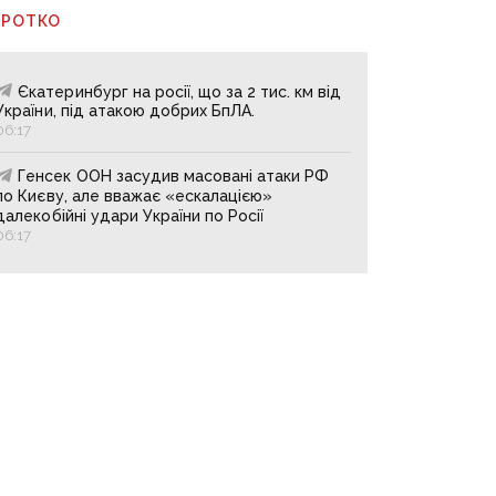
ОРОТКО
Єкатеринбург на росії, що за 2 тис. км від
України, під атакою добрих БпЛА.
06:17
Генсек ООН засудив масовані атаки РФ
по Києву, але вважає «ескалацією»
далекобійні удари України по Росії
06:17