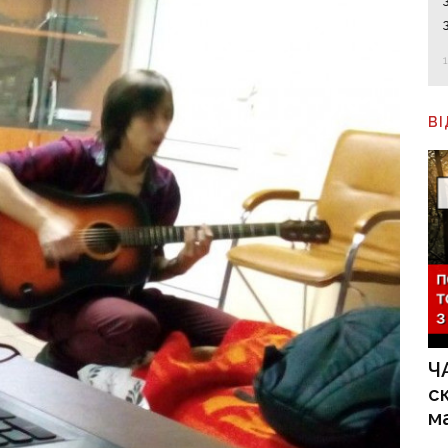
В
Ч
с
м