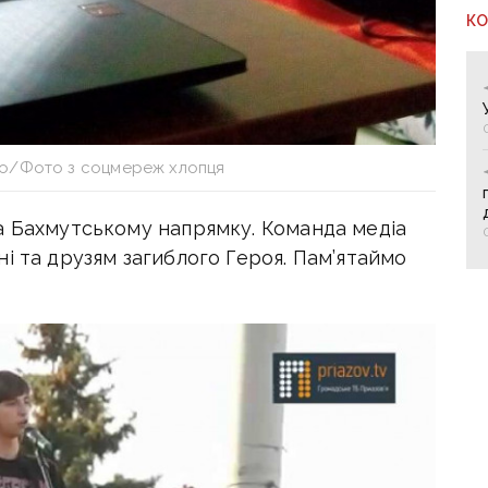
К
о/Фото з соцмереж хлопця
а Бахмутському напрямку. Команда медіа
і та друзям загиблого Героя. Пам’ятаймо