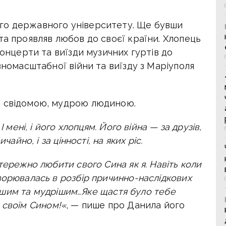
го державного університету. Ще бувши
та проявляв любов до своєї країни. Хлопець
концерти та виїзди музичних гуртів до
вномасштабної війни та виїзду з Маріуполя
а свідомою, мудрою людиною.
І мені, і його хлопцям. Його війна — за друзів,
чайно, і за цінності, на яких ріс.
тережно любити свого Сина як я. Навіть коли
ворювалась в розбір причинно-наслідкових
нішим та мудрішим…
Яке щастя було тебе
 своїм Сином!
«
, — пише про Данила його