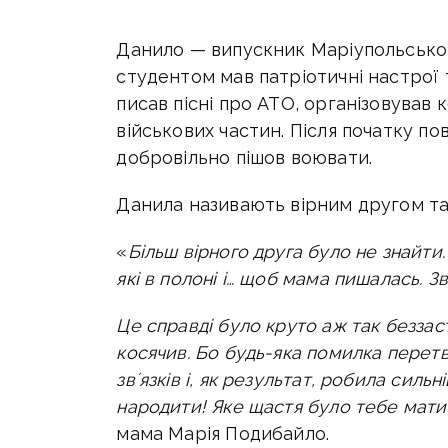
Данило — випускник Маріупольсько
студентом мав патріотичні настрої 
писав пісні про АТО, організовував 
військових частин. Після початку по
добровільно пішов воювати.
Данила називають вірним другом т
«
Більш вірного друга було не знайти. 
які в полоні і… щоб мама пишалась. Зви
Це справді було круто аж так беззас
косячив. Бо будь-яка помилка перет
звʼязків і, як результат, робила силь
народити!
Яке щастя було тебе мати
мама Марія Подибайло.