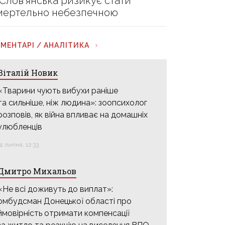
 Слов’янська ризикує стати
мертельно небезпечною
МЕНТАРІ / АНАЛІТИКА
Віталій Новик
«Тварини чують вибухи раніше
та сильніше, ніж людина»: зоопсихолог
розповів, як війна впливає на домашніх
улюбленців
31 липня, 12:33
Дмитро Михальов
«Не всі доживуть до виплат»:
омбудсман Донецької області про
ймовірність отримати компенсації