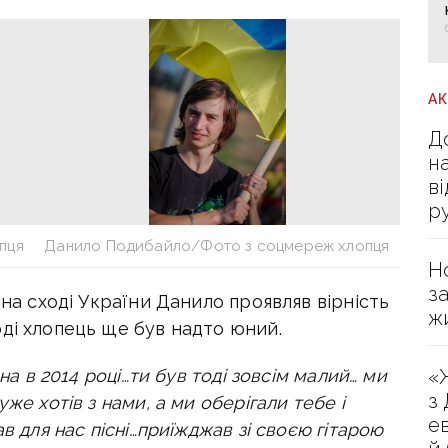
А
Д
н
в
р
пця
Данило Подибайло/Фото з соцмереж хлопця
Н
з
 на сході України Данило проявляв вірність
ж
ді хлопець ще був надто юний.
йна в 2014 році…ти був тоді зовсім малий… ми
«
з
же хотів з нами, а ми оберігали тебе і
е
в для нас пісні…приїжджав зі своєю гітарою