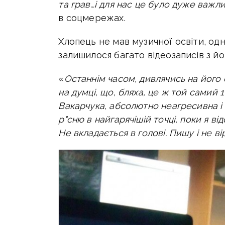
та грав…і для нас це було дуже важл
в соцмережах.
Хлопець не мав музичної освіти, одна
залишилося багато відеозаписів з й
«
Останнім часом, дивлячись на його 
на думці, що, бляха, це ж той самий 1
Вакарчука, абсолютно неагресивна і 
р"сню в найгарячішій точці, поки я в
Не вкладається в голові. Пишу і не в