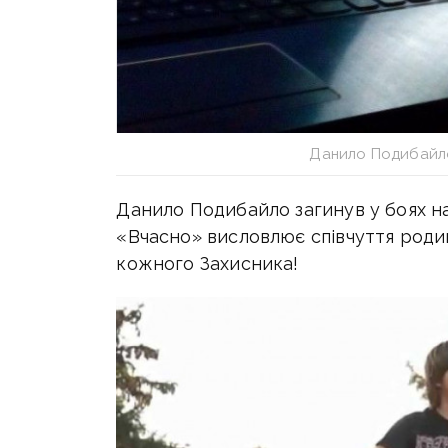
Данило Подибайл
Данило Подибайло загинув у боях н
«Вчасно» висловлює співчуття родин
кожного Захисника!