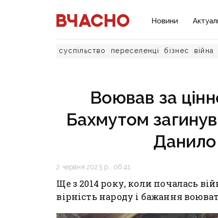
Новини
Актуал
суспільство
переселенці
бізнес
війна
Воював за цінно
Бахмутом загинув
Данило
2 червня 2023 р., 06:41
Ще з 2014 року, коли почалась ві
вірність народу і бажання воюват