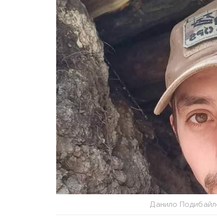
Данило Подибайл