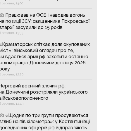
6 серпня, 14:00
Працював на ФСБ і наводив вогонь
на позиції ЗСУ: священника Покровської
єпархії засудили до 15 років
6 серпня, 13:53
«Краматорськ спіткає доля окупованих
міст»: військовий оглядач про те,
чи вдасться армії рф захопити останню
агломерацію Донеччини до кінця 2026
року
6 серпня, 13:20
Черговий воєнний злочин рф:
на Донеччині розстріляли українського
військовополоненого
6 серпня, 12:43
«Щодня по три групи просуваються
вглиб на пів кілометра»: у Костянтинівці
досвідчених офіцерів рф відправляють