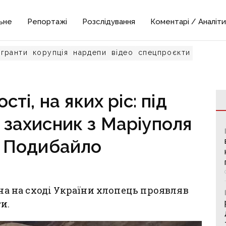
ьне
Репортажі
Розслідування
Коментарі / Аналіти
гранти
корупція
нардепи
відео
спецпроєкти
сті, на яких ріс: під
 захисник з Маріуполя
 Подибайло
йна на сході України хлопець проявляв
и.