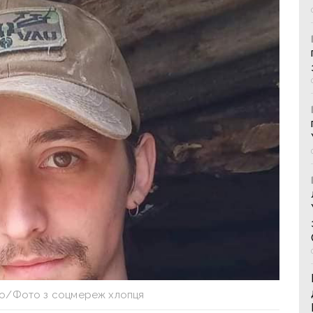
о/Фото з соцмереж хлопця