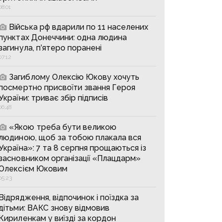
08:01
Війська рф вдарили по 11 населених
пунктах Донеччини: одна людина
загинула, п’ятеро поранені
07:12
Загиблому Олексію Юкову хочуть
посмертно присвоїти звання Героя
України: триває збір підписів
06:48
«Якою треба бути великою
людиною, щоб за тобою плакала вся
Україна»: 7 та 8 серпня прощаються із
засновником організації «Плацдарм»
Олексієм Юковим
05:23
Відрядження, відпочинок і поїздка за
дітьми: ВАКС знову відмовив
Кириленкам у виїзді за кордон