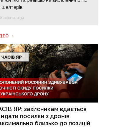
за житло та реакцію на виселення ВПО
з шелтерів
16 червня, 11:39
ІДЕО
АСІВ ЯР: захисникам вдається
кидати посилки з дронів
аксимально близько до позицій