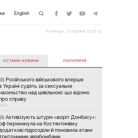
ка
English
пʼятниця, 7 серпня 2026 р.
ОСТАННІ НОВИНИ
ПОПУЛЯРНE
Російського військового вперше
в Україні судять за сексуальне
насильство над цивільною: що відомо
про справу
09:05
Активізують штурм «воріт Донбасу»:
рф перекинула на Костянтинівку
додаткові підрозділи й поновила атаки
тритонними авіабомбами