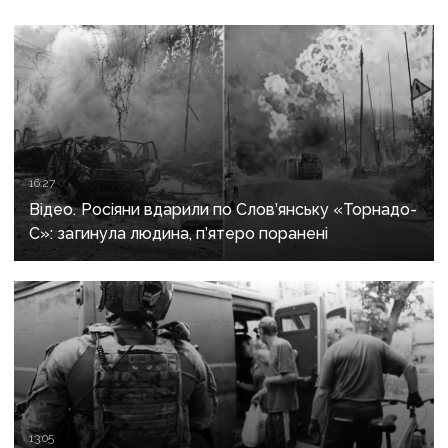
16:27
Відео. Росіяни вдарили по Слов’янську «Торнадо-
С»: загинула людина, п’ятеро поранені
13:05