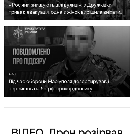
«Росіяни знищують цілі вулиці»: з Дружківки
триває евакуація, одна з жінок вирішила виїхати
після загибелі чоловіка
11:03
Під час оборони Маріуполя дезертирував і
перейшов на бік рф: прикордоннику
з «Азовсталі» повідомили про підозру
ВІДЕО. Дрон розірвав