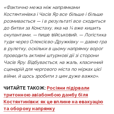
«Фактично межа між напрямками
Костянтинівка і Часів Яр все більше і більше
розмивається — і в результаті все сходиться
до битви за Констаху, яка на ¼ вже кишить
окупантами, —
пише військовий
. — Логістика
туди через Олексієво-Дружківку — давно гра
в рулетку, оскільки в цьому напрямку ворог
проводить активні штурмові дії зі сторони
Часів Яру. Відбувається, на жаль, класичний
сценарій для чергового міста по мірках цієї
війни, й щось зробити з цим дуже важко».
ЧИТАЙТЕ ТАКОЖ:
Росіяни підірвали
тритонною авіабомбою дамбу біля
Костянтинівки: як це вплине на евакуацію
та оборону напрямку