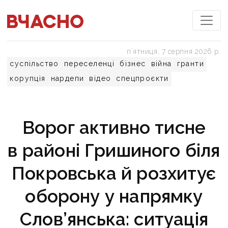
пʼятниця, 7 серпня 2026 р.
суспільство
переселенці
бізнес
війна
гранти
корупція
нардепи
відео
спецпроєкти
Ворог активно тисне
в районі Гришиного біля
Покровська й розхитує
оборону у напрямку
Слов’янська: ситуація