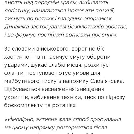
висять над переднім краєм, вибивають
логістику, намагаються ізолювати позиції,
тиснуть по ротних і взводних опорниках.
Динаміка застосування безпілотників зростає,
і це формує постійний вогневий пресинг».
За словами військового, ворог не бʼє
хаотично — він насичує смугу оборони
ударами, шукає слабкі місця, розхитує
фланги, поступово готує умови для
майбутнього тиску в напрямку Словʼянська.
Відбувається виснаження: знищення
укриттів, вибивання техніки, тиск по підвозу
боєкомплекту та ротаціях.
«Ймовірно, активна фаза спроб просування
на цьому напрямку розгорнеться після