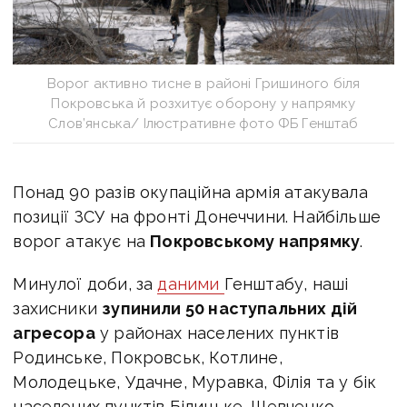
Ворог активно тисне в районі Гришиного біля
Покровська й розхитує оборону у напрямку
Слов’янська/ Ілюстративне фото ФБ Генштаб
Понад 90 разів окупаційна армія атакувала
позиції ЗСУ на фронті Донеччини. Найбільше
ворог атакує на
Покровському напрямку
.
Минулої доби, за
даними
Генштабу, наші
захисники
зупинили 50 наступальних дій
агресора
у районах населених пунктів
Родинське, Покровськ, Котлине,
Молодецьке, Удачне, Муравка, Філія та у бік
населених пунктів Білицьке, Шевченко,