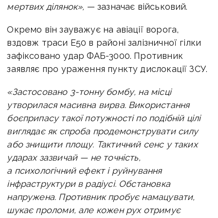
мертвих ділянок»,
— зазначає військовий.
Окремо він зауважує на авіації ворога,
вздовж траси Е50 в районі залізничної гілки
зафіксовано удар ФАБ-3000. Противник
заявляє про ураження пункту дислокації ЗСУ.
«Застосовано 3-тонну бомбу, на місці
утворилася масивна вирва. Використання
боєприпасу такої потужності по подібній цілі
виглядає як спроба продемонструвати силу
або знищити площу. Тактичний сенс у таких
ударах зазвичай — не точність,
а психологічний ефект і руйнування
інфраструктури в радіусі.
Обстановка
напружена. Противник пробує намацувати,
шукає проломи, але кожен рух отримує