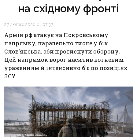
на східному фронті
27 лютого 2026 р., 07:37
Армія рф атакує на Покровському
напрямку, паралельно тисне у бік
Слов’янська, аби протиснути оборону.
Цей напрямок ворог наситив вогневим
ураженням й інтенсивно б'є по позиціях
ЗСУ.