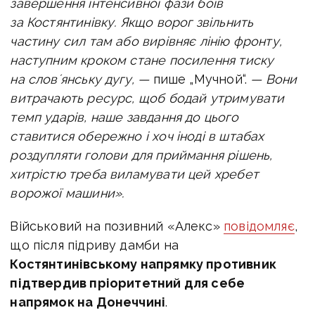
завершення інтенсивної фази боїв
за Костянтинівку. Якщо ворог звільнить
частину сил там або вирівняє лінію фронту,
наступним кроком стане посилення тиску
на словʼянську дугу, —
пише „Мучной“.
—
Вони
витрачають ресурс, щоб бодай утримувати
темп ударів, наше завдання до цього
ставитися обережно і хоч іноді в штабах
роздупляти голови для приймання рішень,
хитрістю треба виламувати цей хребет
ворожої машини».
Військовий на позивний «Алекс»
повідомляє
,
що після підриву дамби на
Костянтинівському напрямку противник
підтвердив пріоритетний для себе
напрямок на Донеччині
.