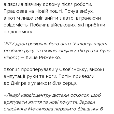
відвозив дівчину додому після роботи.
Працював на Новій пошті.
Почув вибух,
а потім лише
зміг вийти з авто, втрачаючи
свідомість. П
обачив військових, які прибігли
на допомогу.
"
FPV-дрон розірвав його авто.
У хлопця вщент
розбило руку та нижню кінцівку.
Рятувати було
нічого
",
— пише Риженко.
Хлопця прооперували у Слов’янську, високі
ампутації руки та ноги. Потім п
ривезли
до Дніпра з уламком біля серця.
«Лікарі кардіоцентру дістали осколок, щоб
врятувати життя та нові почуття.
Заради
спасіння в Мечникова перелито більш ніж 6