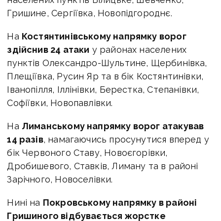
Гришине, Сергіївка, Новопідгороднє.
На
Костянтинівському напрямку ворог
здійснив 24 атаки
у районах населених
пунктів Олександро-Шультине, Щербинівка,
Плещіївка, Русин Яр та в бік Костянтинівки,
Іванопілля, Іллінівки, Берестка, Степанівки,
Софіївки, Новопавлівки.
На
Лиманському напрямку ворог атакував
14 разів
, намагаючись просунутися вперед у
бік Червоного Ставу, Новоєгорівки,
Дробишевого, Ставків, Лиману та в районі
Зарічного, Новоселівки.
Нині на
Покровському напрямку в районі
Гришиного відбувається жорстке