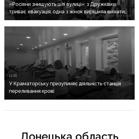
«Росіяни знищують цілі вулиці»: з Дружківки
триває евакуація, одна з жінок вирішила виїхати
після загибелі чоловіка
12:16
У Краматорську призупиняє діяльність станція
переливання крові
Донецька область