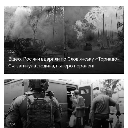
16:27
Відео. Росіяни вдарили по Слов’янську «Торнадо-
С»: загинула людина, п’ятеро поранені
13:05