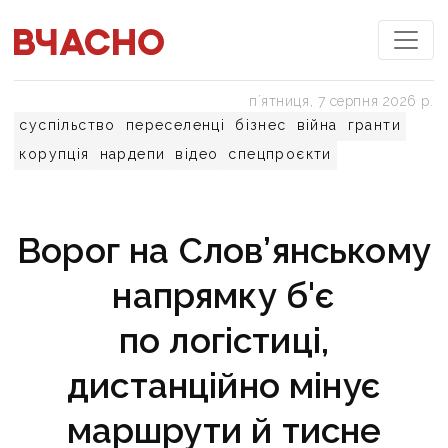
пʼятниця, 7 серпня 2026 р.
суспільство
переселенці
бізнес
війна
гранти
корупція
нардепи
відео
спецпроєкти
Ворог на Слов’янському
напрямку б'є
по логістиці,
дистанційно мінує
маршрути й тисне