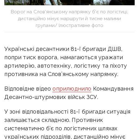
Ворог на Слов’янському напрямку б'є по логістиці,
дистанційно мінує маршрути й тисне малими
групами/ Ілюстративне фото
Українські десантники 81-ї бригади ДШВ,
попри тиск ворога, намагаються уражати
артилерію, автотехніку, логістику та піхоту
противника на Слов’янському напрямку.
Відповідне відео
оприлюднило
Командування
Десантно-штурмових військ ЗСУ.
У зоні відповідальності 81-ї бригади ситуація
залишається складною. Противник
систематично б'є по логістичних шляхах
українських підрозділів, дистанційно мінує