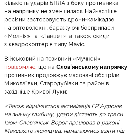
кількість ударів БПЛА з боку противника
на напрямку не зменшилася. Найчастіше
росіяни застосовують дрони-камікадзе
на оптоволокні, баражуючі боєприпаси
«Молнія» та «Ланцет», а також скиди
з квадрокоптерів типу Mavic.
Військовий на позивний «Мучной»
повідомляє
, що на
Слов’янському напрямку
противник продовжує масовані обстріли
Миколаївки, Стародубівки та районів
західніше Кривої Луки:
«Також відмічається активізація FPV-дронів
на значну глибину, удари дістають до траси
Ізюм-Слов'янськ. Ворог працював в районі
Маяцького лісництва, намагаючись взяти під