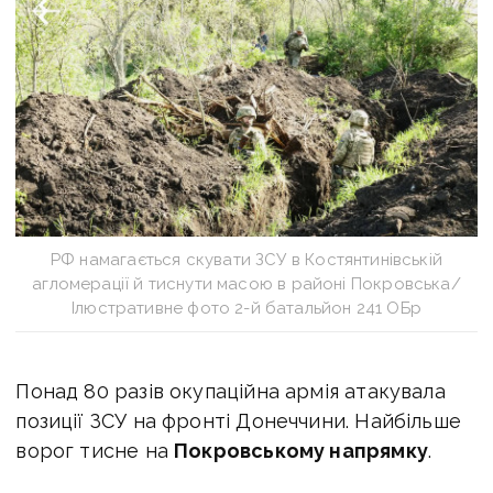
РФ намагається скувати ЗСУ в Костянтинівській
агломерації й тиснути масою в районі Покровська/
Ілюстративне фото 2-й батальйон 241 ОБр
Понад 80 разів окупаційна армія атакувала
позиції ЗСУ на фронті Донеччини. Найбільше
ворог тисне на
Покровському напрямку
.