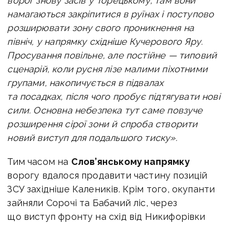
ворог знову засів у Торецькому, там вони
намагаються закріпитися в руїнах і поступово
розширювати зону свого проникнення на
північ, у напрямку східніше Кучерового Яру.
Просування повільне, але постійне — типовий
сценарій, коли русня лізе малими піхотними
групами, накопичується в підвалах
та посадках, після чого пробує підтягувати нові
сили. Основна небезпека тут саме повзуче
розширення сірої зони й спроба створити
новий виступ для подальшого тиску».
Тим часом на
Слов’янському напрямку
ворогу вдалося продавити частину позицій
ЗСУ західніше Калеників. Крім того, окупанти
зайняли Сорочі та Бабачий ліс, через
що виступ фронту на схід від Никифорівки