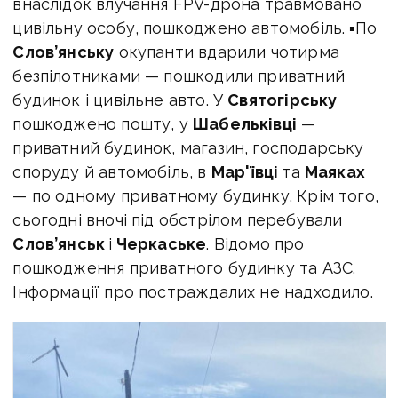
внаслідок влучання FPV-дрона травмовано
цивільну особу, пошкоджено автомобіль. ▪По
Слов’янську
окупанти вдарили чотирма
безпілотниками — пошкодили приватний
будинок і цивільне авто. У
Святогірську
пошкоджено пошту, у
Шабельківці
—
приватний будинок, магазин, господарську
споруду й автомобіль, в
Мар'ївці
та
Маяках
— по одному приватному будинку. Крім того,
сьогодні вночі під обстрілом перебували
Слов’янськ
і
Черкаське
. Відомо про
пошкодження приватного будинку та АЗС.
Інформації про постраждалих не надходило.