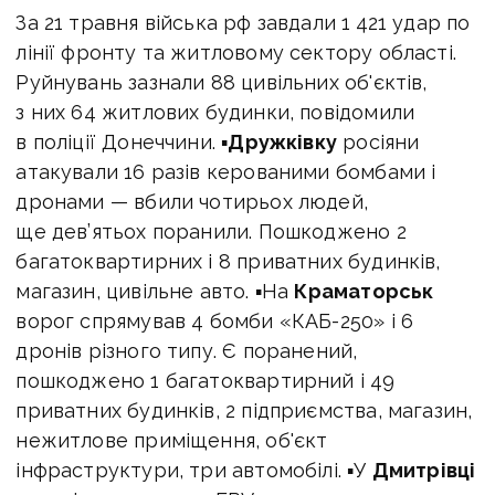
За 21 травня війська рф завдали 1 421 удар по
лінії фронту та житловому сектору області.
Руйнувань зазнали 88 цивільних об'єктів,
з них 64 житлових будинки, повідомили
в поліції Донеччини. ▪
Дружківку
росіяни
атакували 16 разів керованими бомбами і
дронами — вбили чотирьох людей,
ще дев’ятьох поранили. Пошкоджено 2
багатоквартирних і 8 приватних будинків,
магазин, цивільне авто. ▪На
Краматорськ
ворог спрямував 4 бомби «КАБ-250» і 6
дронів різного типу. Є поранений,
пошкоджено 1 багатоквартирний і 49
приватних будинків, 2 підприємства, магазин,
нежитлове приміщення, об'єкт
інфраструктури, три автомобілі. ▪У
Дмитрівці