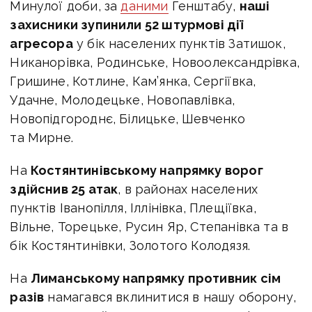
Минулої доби, за
даними
Генштабу,
наші
захисники зупинили 52 штурмові дії
агресора
у бік населених пунктів Затишок,
Никанорівка, Родинське, Новоолександрівка,
Гришине, Котлине, Кам’янка, Сергіївка,
Удачне, Молодецьке, Новопавлівка,
Новопідгороднє, Білицьке, Шевченко
та Мирне.
На
Костянтинівському напрямку ворог
здійснив 25 атак
, в районах населених
пунктів Іванопілля, Іллінівка, Плещіївка,
Вільне, Торецьке, Русин Яр, Степанівка та в
бік Костянтинівки, Золотого Колодязя.
На
Лиманському напрямку противник сім
разів
намагався вклинитися в нашу оборону,