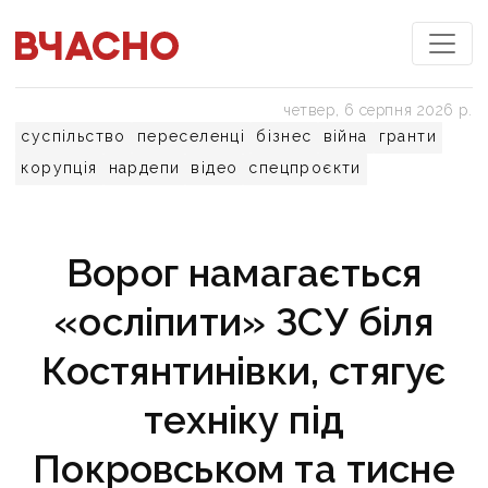
четвер, 6 серпня 2026 р.
суспільство
переселенці
бізнес
війна
гранти
корупція
нардепи
відео
спецпроєкти
Ворог намагається
«осліпити» ЗСУ біля
Костянтинівки, стягує
техніку під
Покровськом та тисне