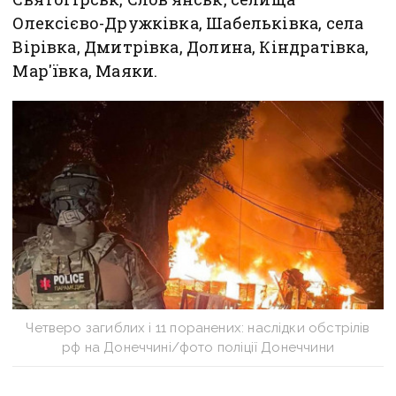
Олексієво-Дружківка, Шабельківка, села
Вірівка, Дмитрівка, Долина, Кіндратівка,
Мар'ївка, Маяки.
Четверо загиблих і 11 поранених: наслідки обстрілів
рф на Донеччині/фото поліції Донеччини