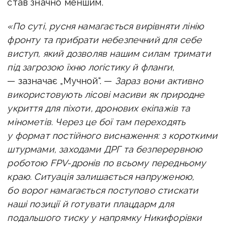
став значно меншим.
«По суті, русня намагається вирівняти лінію
фронту та прибрати небезпечний для себе
виступ, який дозволяв нашим силам тримати
під загрозою їхню логістику й фланги,
— зазначає „Мучной“. —
Зараз вони активно
використовують лісові масиви як природне
укриття для піхоти, дронових екіпажів та
мінометів. Через це бої там переходять
у формат постійного виснаження: з короткими
штурмами, заходами ДРГ та безперервною
роботою FPV-дронів по всьому передньому
краю. Ситуація залишається напруженою,
бо ворог намагається поступово стискати
наші позиції й готувати плацдарм для
подальшого тиску у напрямку Никифорівки