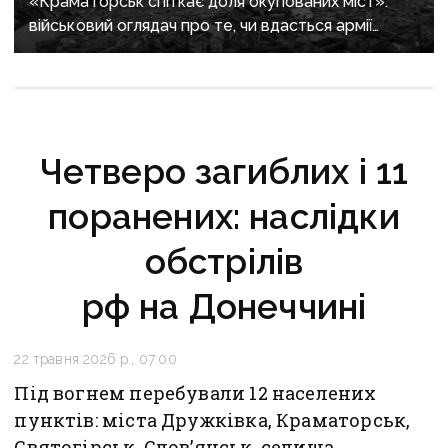
«Краматорськ спіткає доля окупованих міст»:
військовий оглядач про те, чи вдасться армії
рф захопити останню агломерацію Донеччини до
кінця 2026 року
Четверо загиблих і 11
поранених: наслідки
обстрілів
рф на Донеччині
22 травня 2026 р., 07:00
Під вогнем перебували 12 населених
пунктів: міста Дружківка, Краматорськ,
Святогірськ, Слов’янськ, селища