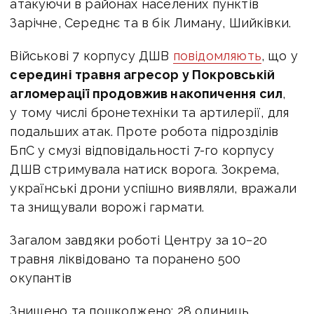
атакуючи в районах населених пунктів
Зарічне, Середнє та в бік Лиману, Шийківки.
Військові 7 корпусу ДШВ
повідомляють
, що у
середині травня агресор у Покровській
агломерації продовжив накопичення сил
,
у тому числі бронетехніки та артилерії, для
подальших атак. Проте робота підрозділів
БпС у смузі відповідальності 7-го корпусу
ДШВ стримувала натиск ворога. Зокрема,
українські дрони успішно виявляли, вражали
та знищували ворожі гармати.
Загалом завдяки роботі Центру за 10−20
травня
ліквідовано та поранено 500
окупантів
Знищено та пошкоджено: 28 одиниць