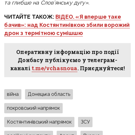
та глибше на Слов’янську дугу».
ЧИТАЙТЕ ТАКОЖ:
ВІДЕО. «Я вперше таке
бачив»: над Костянтинівкою збили ворожий
дрон з термітною сумішшю
Оперативну інформацію про події
Донбасу публікуємо у телеграм-
каналі
t.me/vchasnoua
. Приєднуйтеся!
війна
Донецька область
покровський напрямок
Костянтинівський напрямок
ЗСУ