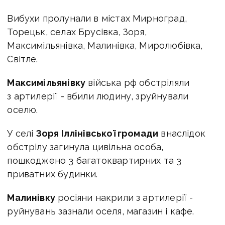
Вибухи пролунали в містах Мирноград,
Торецьк, селах Брусівка, Зоря,
Максимільянівка, Малинівка, Миролюбівка,
Світле.
Максимільянівку
війська рф обстріляли
з артилерії - вбили людину, зруйнували
оселю.
У селі
Зоря Іллінівської громади
внаслідок
обстрілу загинула цивільна особа,
пошкоджено 3 багатоквартирних та 3
приватних будинки.
Малинівку
росіяни накрили з артилерії -
руйнувань зазнали оселя, магазин і кафе.