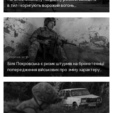
в тил і коригують ворожий вогонь,
на Краматорському «промацують» слабкі
ділянки
5 серпня, 12:36
Біля Покровська є ризик штурмів на бронетехніці:
попередження військових про зміну характеру
боїв на напрямку