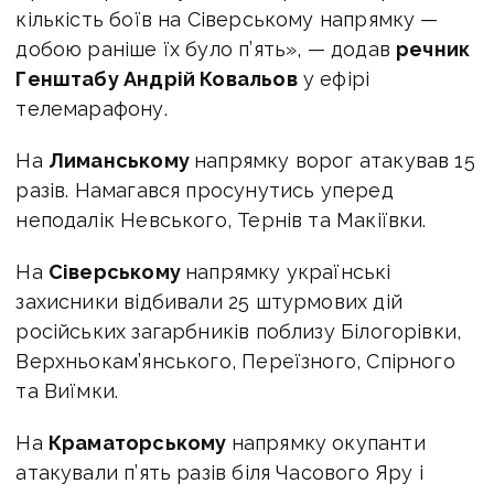
кількість боїв на Сіверському напрямку —
добою раніше їх було п’ять», — додав
речник
Генштабу Андрій Ковальов
у ефірі
телемарафону.
На
Лиманському
напрямку ворог атакував 15
разів. Намагався просунутись уперед
неподалік Невського, Тернів та Макіївки.
На
Сіверському
напрямку українські
захисники відбивали 25 штурмових дій
російських загарбників поблизу Білогорівки,
Верхньокам’янського, Переїзного, Спірного
та Виїмки.
На
Краматорському
напрямку окупанти
атакували п’ять разів біля Часового Яру і