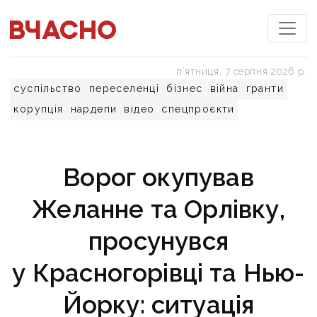
пʼятниця, 7 серпня 2026 р.
суспільство
переселенці
бізнес
війна
гранти
корупція
нардепи
відео
спецпроєкти
Ворог окупував
Желанне та Орлівку,
просунувся
у Красногорівці та Нью-
Йорку: ситуація