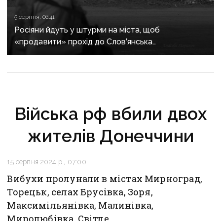
5 серпня, 06:41
Росіяни йдуть у штурми на міста, щоб
«продавити» прохід до Слов’янська
й Краматорська: як упродовж доби армія
рф атакувала фронт на Донеччині
Війська рф вбили двох
жителів Донеччини
15 серпня 2024 р., 07:00
Вибухи пролунали в містах Мирноград,
Торецьк, селах Брусівка, Зоря,
Максимільянівка, Малинівка,
Миролюбівка, Світле.