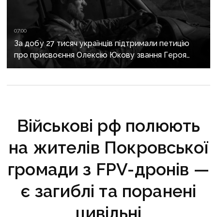
07:00
За добу 27 тисяч українців підтримали петицію
про присвоєння Олексію Юкову звання Героя
України посмертно
Військові рф полюють
на жителів Покровської
громади з FPV-дронів —
є загиблі та поранені
цивільні