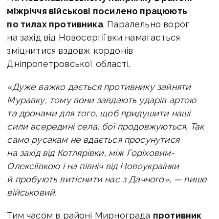
міжріччя військові посилено працюють
по тилах противника
. Паралельно ворог
на захід від Новосергіївки намагається
зміцнитися вздовж кордонів
Дніпропетровської області.
«Дуже важко дається противнику зайняти
Муравку, тому вони завдають ударів артою
та дронами для того, щоб придушити наші
сили всередині села, бої продовжуються. Так
само русакам не вдається просунутися
на захід від Котлярівки, між Горіховим-
Олексіївкою і на північ від Новоукраїнки
й пробують витіснити нас з Дачного», — пише
військовий.
Тим часом в районі Мирнограда
противник