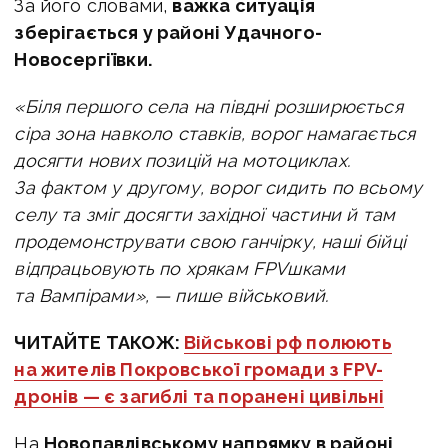
За його словами,
важка ситуація
зберігається у районі Удачного-
Новосергіївки.
«Біля першого села на півдні розширюється
сіра зона навколо ставків, ворог намагається
досягти нових позицій на мотоциклах.
За фактом у другому, ворог сидить по всьому
селу та зміг досягти західної частини й там
продемонструвати свою ганчірку, наші бійці
відпрацьовують по хрякам FPVшками
та Вампірами», — пише військовий.
ЧИТАЙТЕ ТАКОЖ:
Військові рф полюють
на жителів Покровської громади з FPV-
дронів — є загиблі та поранені цивільні
На
Новопавлівському напрямку в районі