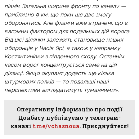
північ. Загальна ширина фронту по каналу —
приблизно 9 км, що поки ще дає змогу
оборонятися.
Але фланги вже втрачені, що є
вагомим фактором для подальших дій ворога.
Від цієї ділянки залежить становище наших
оборонців у Часів Ярі, а також у напрямку
Костянтинівки з південного сходу.
Останнім
часом ворог концентрується саме на цій
ділянці.
Якщо окупант додасть ще кілька
штурмових полків — то подальші наші
перспективи виглядатимуть туманними».
Оперативну інформацію про події
Донбасу публікуємо у телеграм-
каналі
t.me/vchasnoua
. Приєднуйтеся!