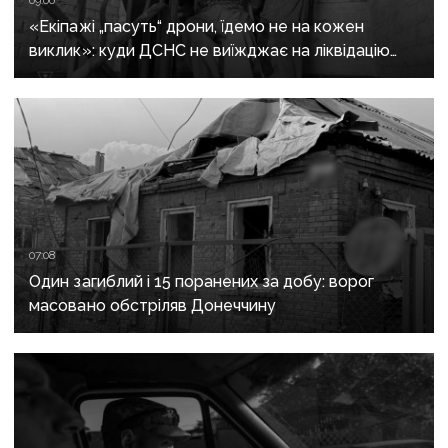
«Екіпажі „пасуть“ дрони, їдемо не на кожен
виклик»: куди ДСНС не виїжджає на ліквідацію
надзвичайних ситуацій у Краматорську
та Слов’янську
07:08
Один загиблий і 15 поранених за добу: ворог
масовано обстріляв Донеччину