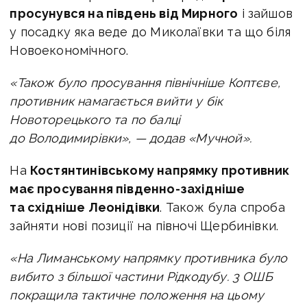
просунувся на південь від Мирного
і зайшов
у посадку яка веде до Миколаївки та що біля
Новоекономічного.
«Також було просування північніше Коптєве,
противник намагається вийти у бік
Новоторецького та по балці
до Володимирівки», — додав «Мучной».
На
Костянтинівському напрямку противник
має просування південно-західніше
та східніше Леонідівки
. Також була спроба
зайняти нові позиції на півночі Щербинівки.
«На
Лиманському напрямку противника було
вибито з більшої частини Рідкодубу. 3 ОШБ
покращила тактичне положення на цьому