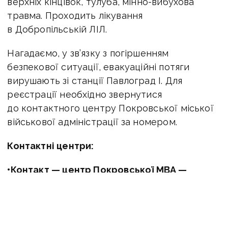
верхніх кінцівок, тулуба, мінно-вибухова
травма. Проходить лікування
в Добропільській ЛІЛ.
Нагадаємо, у зв’язку з погіршенням
безпекової ситуації, евакуаційні потяги
вирушають зі станції Павлоград І. Для
реєстрації необхідно звернутися
до контактного центру Покровської міської
військової адміністрації за номером.
Контактні центри:
•Контакт — центр Покровської МВА —
0−800−300−101
•
Обласна «гаряча лінія» з питань евакуації
:
0800−500−121