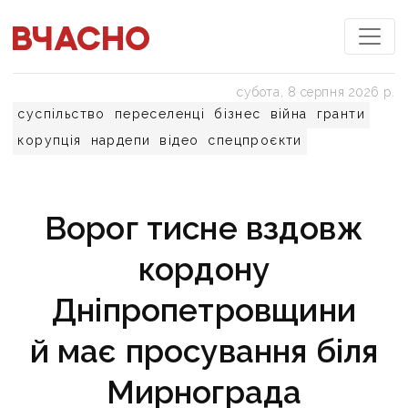
субота, 8 серпня 2026 р.
суспільство
переселенці
бізнес
війна
гранти
корупція
нардепи
відео
спецпроєкти
Ворог тисне вздовж
кордону
Дніпропетровщини
й має просування біля
Мирнограда