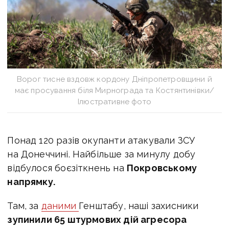
Ворог тисне вздовж кордону Дніпропетровщини й
має просування біля Мирнограда та Костянтинівки/
Ілюстративне фото
Понад 120 разів окупанти атакували ЗСУ
на Донеччині. Найбільше за минулу добу
відбулося боєзіткнень на
Покровському
напрямку.
Там, за
даними
Генштабу, наші захисники
зупинили 65 штурмових дій агресора