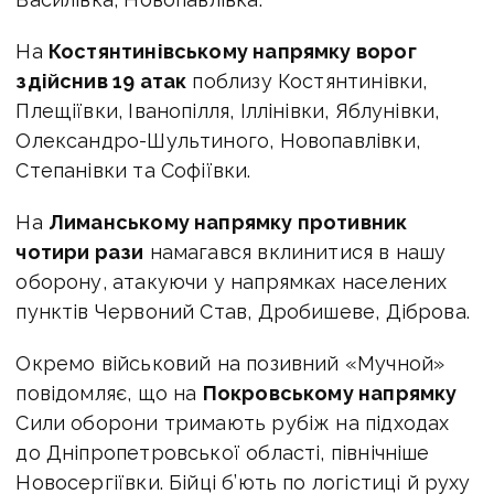
На
Костянтинівському напрямку ворог
здійснив 19 атак
поблизу Костянтинівки,
Плещіївки, Іванопілля, Іллінівки, Яблунівки,
Олександро-Шультиного, Новопавлівки,
Степанівки та Софіївки.
На
Лиманському напрямку противник
чотири рази
намагався вклинитися в нашу
оборону, атакуючи у напрямках населених
пунктів Червоний Став, Дробишеве, Діброва.
Окремо військовий на позивний «Мучной»
повідомляє, що на
Покровському напрямку
Сили оборони тримають рубіж на підходах
до Дніпропетровської області, північніше
Новосергіївки. Бійці б’ють по логістиці й руху