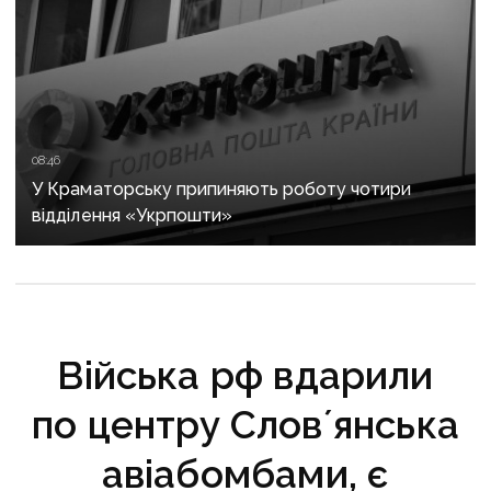
08:46
У Краматорську припиняють роботу чотири
відділення «Укрпошти»
Війська рф вдарили
по центру Словʼянська
авіабомбами, є