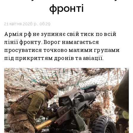
фронті
21 квітня 2026 р., 06:29
Армія рф не зупиняє свій тиск по всій
лінії фронту. Ворог намагається
просуватися точково малими групами
під прикриттям дронів та авіації.