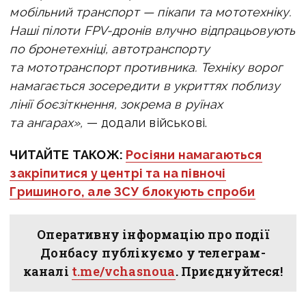
мобільний транспорт — пікапи та мототехніку.
Наші пілоти FPV-дронів влучно відпрацьовують
по бронетехніці, автотранспорту
та мототранспорт противника. Техніку ворог
намагається зосередити в укриттях поблизу
лінії боєзіткнення, зокрема в руїнах
та ангарах»,
— додали військові.
ЧИТАЙТЕ ТАКОЖ:
Росіяни намагаються
закріпитися у центрі та на півночі
Гришиного, але ЗСУ блокують спроби
Оперативну інформацію про події
Донбасу публікуємо у телеграм-
каналі
t.me/vchasnoua
. Приєднуйтеся!