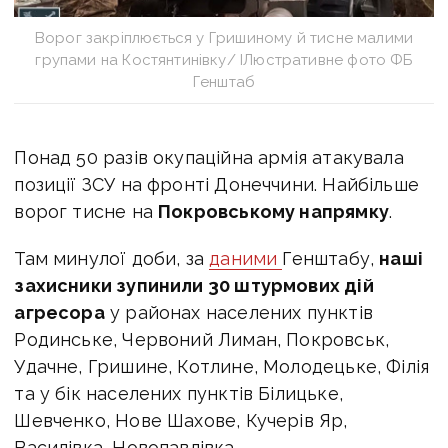
Ворог закріплюється у Гришиному й тисне малими
групами на Костянтинівку/ ІЛюстративне фото ФБ
Генштаб
Понад 50 разів окупаційна армія атакувала
позиції ЗСУ на фронті Донеччини. Найбільше
ворог тисне на
Покровському напрямку
.
Там минулої доби, за
даними
Генштабу,
наші
захисники зупинили 30 штурмових дій
агресора
у районах населених пунктів
Родинське, Червоний Лиман, Покровськ,
Удачне, Гришине, Котлине, Молодецьке, Філія
та у бік населених пунктів Білицьке,
Шевченко, Нове Шахове, Кучерів Яр,
Василівка, Новопавлівка.