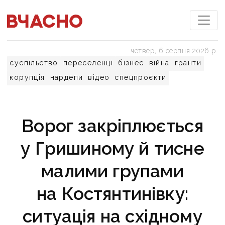
четвер, 6 серпня 2026 р.
суспільство
переселенці
бізнес
війна
гранти
корупція
нардепи
відео
спецпроєкти
Ворог закріплюється
у Гришиному й тисне
малими групами
на Костянтинівку:
ситуація на східному