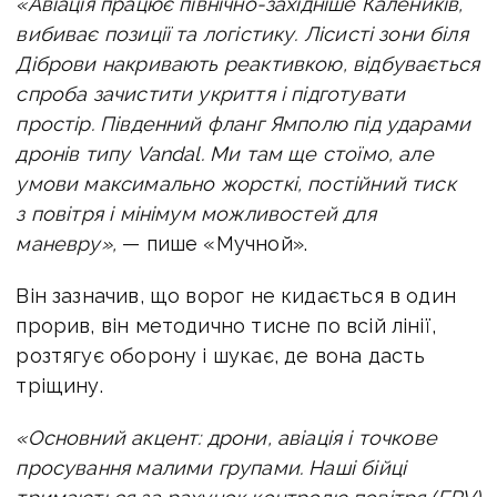
«Авіація працює північно-західніше Калеників,
вибиває позиції та логістику. Лісисті зони біля
Діброви накривають реактивкою, відбувається
спроба зачистити укриття і підготувати
простір.
Південний фланг Ямполю під ударами
дронів типу Vandal. Ми там ще стоїмо, але
умови максимально жорсткі, постійний тиск
з повітря і мінімум можливостей для
маневру»,
— пише «Мучной».
Він зазначив, що ворог не кидається в один
прорив, він методично тисне по всій лінії,
розтягує оборону і шукає, де вона дасть
тріщину.
«Основний акцент: дрони, авіація і точкове
просування малими групами. Наші бійці