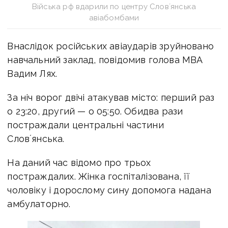
Війська рф вдарили по центру Словʼянська
авіабомбами
Внаслідок російських авіаударів зруйновано
навчальний заклад, повідомив голова МВА
Вадим Лях.
За ніч ворог двічі атакував місто: п
ерший раз
о 23:20, другий — о 05:50.
Обидва рази
постраждали центральні частини
Словʼянська.
На даний час відомо про трьох
постраждалих. Жінка госпіталізована, її
чоловіку і дорослому сину допомога надана
амбулаторно.