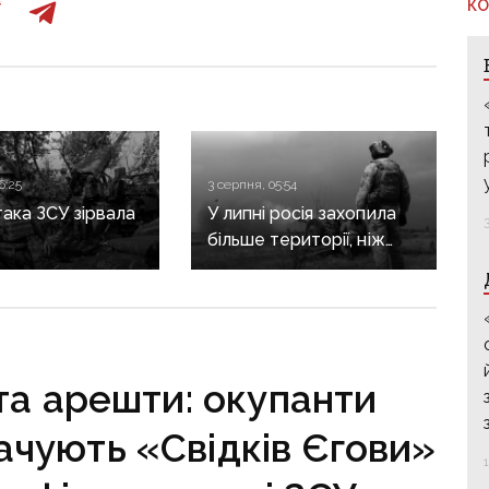
КО
6:25
3 серпня, 05:54
ака ЗСУ зірвала
У липні росія захопила
більше території, ніж
лов’янському
звільнили Сили
у, — ISW
оборони — DeepState
та арешти: окупанти
ачують «Свідків Єгови»