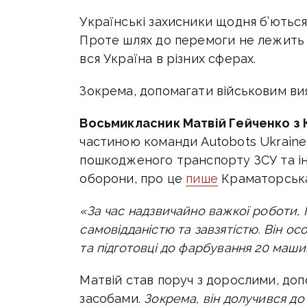
Українські захисники щодня б’ються
Проте шлях до перемоги не лежить 
вся Україна в різних сферах.
Зокрема, допомагати військовим вия
Восьмикласник
Матвій Гейченко з
частиною команди Autobots Ukraine
пошкодженого транспорту ЗСУ та ін
оборони, про це
пише
Краматорська
«За час надзвичайно важкої роботи, 
самовідданістю та завзятістю. Він ос
та підготовці до фарбування 20 маши
Матвій став поруч з дорослими, до
засобами.
Зокрема, він долучився до