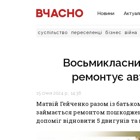
Новини
Актуал
суспільство
переселенці
бізнес
війна
Восьмикласни
ремонтує ав
15 січня 2024 р., 14:36
Матвій Гейченко разом із батько
займається ремонтом пошкоджено
допоміг відновити 5 двигунів та