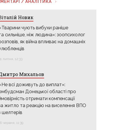
МЕНТАРІ / АНАЛІТИКА
Віталій Новик
«Тварини чують вибухи раніше
та сильніше, ніж людина»: зоопсихолог
розповів, як війна впливає на домашніх
улюбленців
31 липня, 12:33
Дмитро Михальов
«Не всі доживуть до виплат»:
омбудсман Донецької області про
ймовірність отримати компенсації
за житло та реакцію на виселення ВПО
з шелтерів
16 червня, 11:39