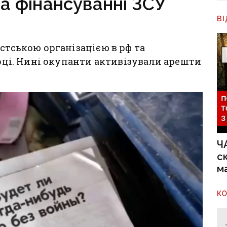
та фінансуванні ЗСУ
В
стською організацією в рф та
році. Нині окупанти активізували арешти
Ч
с
м
К