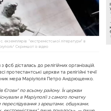
с. екземплярів "екстремістської літератури" в
іуполі/ Скриншот із відео
з фсб дісталась до релігійних організацій.
і протестантські церкви та релігійні течії
ник мера Маріуполя Петро Андрющенко.
ів Єгови“ по всьому району.
Їх церкви
 існували в Маріуполі) з самого початку
е переслідування з арештами, обшуками,
х „екстремістами“ лише почалось
», — пише