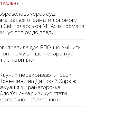
КТУАЛЬНЕ
оброволець через суд
амагається отримати допомогу
ід Світлодарської МВА: як громада
уйнує довіру до влади
ові правила для ВПО: що змінить
акон і чому він ще не гарантує
итла та виплат
Ждуни» перекривають траси
 Донеччини на Дніпро й Харків:
вакуація з Краматорська
 Слов’янська ризикує стати
мертельно небезпечною