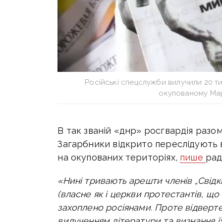
Російські спецслужби вилучили 20 ти
окупованому Мар
В так званій «днр» росгвардія разом 
Загарбники відкрито переслідують вс
на окупованих територіях,
пише
рад
«Нині тривають арешти членів „Свідк
(власне як і церкви протестантів, що
захоплено росіянами.
Проте відверт
вилученням літератури та визнання ї