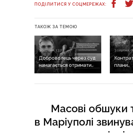
ПОДІЛИТИСЯ У СОЦМЕРЕЖАХ:
ТАКОЖ ЗА ТЕМОЮ
3 серпня, 13:28
3 серпня, 0
Доброволець через суд
Контрат
намагається отримати
плани
допомогу від
рф на С
Світлодарської МВА:
напрямк
як громада руйнує
довіру до влади
Масові обшуки 
в Маріуполі звинув