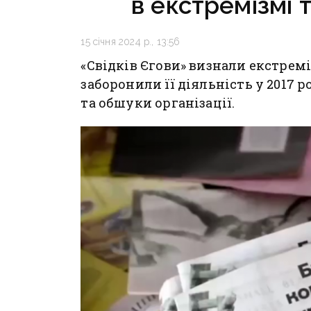
в екстремізмі 
15 січня 2024 р., 13:56
«Свідків Єгови» визнали екстремі
заборонили її діяльність у 2017 
та обшуки організації.