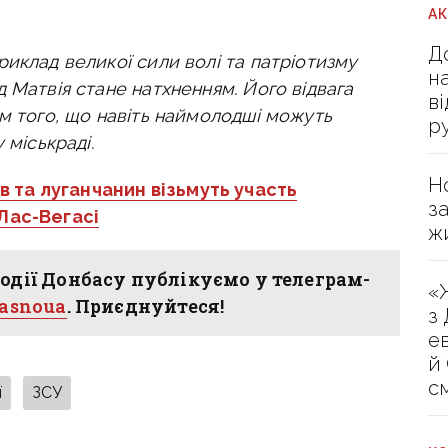
А
Д
иклад великої сили волі та патріотизму
н
 Матвія стане натхненням. Його відвага
в
ом того, що навіть наймолодші можуть
р
 міськраді.
Н
 та луганчанин візьмуть участь
з
Лас-Вегасі
ж
одії Донбасу публікуємо у телеграм-
«
hasnoua
. Приєднуйтеся!
з
е
й
с
ї
ЗСУ