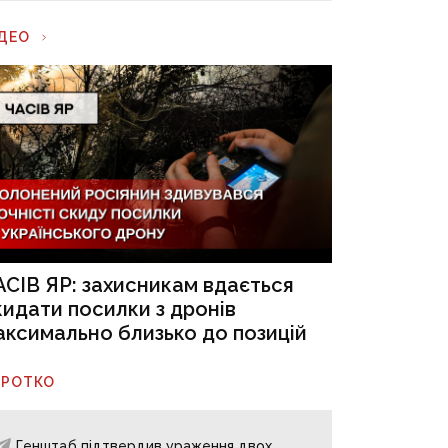
ІДЕО
АСІВ ЯР: захисникам вдається
кидати посилки з дронів
аксимально близько до позицій
ОРОТКО
Генштаб підтвердив ураження двох