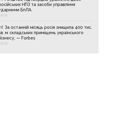
російських НПЗ та засоби управління
ударними БпЛА.
14:01
За останній місяць росія знищила 400 тис.
кв. м складських приміщень українського
бізнесу, — Forbes
14:01