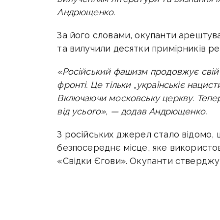
Андрющенко.
За його словами, окупанти арештув
та вилучили десятки примірників рел
«Російський фашизм продовжує свій на
фронті. Це тільки „українськіє нацист
Включаючи московську церкву. Тепер
від усього», — додав Андрющенко.
З російських джерел стало відомо, 
безпосереднє місце, яке використо
«Свідки Єгови». Окупанти стверджу
екстремістської ідеології.
Російські спецслужби вилучили
20 
літератури
, а також службові доку