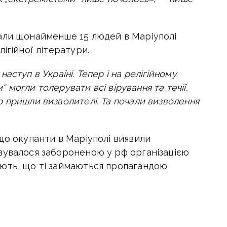
али щонайменше 15 людей в Маріуполі
ігійної літератури.
ступ в Україні. Тепер і на релігійному
и“ могли толерувати всі вірування та течії.
 пришли визволителі. Та почали визволення
що окупанти в
Маріуполі виявили
вувалося забороненою у рф організацією
ють, що ті займаються пропагандою
тис. екземплярів нібито екстремістської
менти, що містять інформацію про