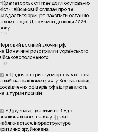
«Краматорськ спіткає доля окупованих
міст»: військовий оглядач про те,
чи вдасться армії рф захопити останню
агломерацію Донеччини до кінця 2026
року
13:20
Черговий воєнний злочин рф:
на Донеччині розстріляли українського
військовополоненого
12:43
«Щодня по три групи просуваються
вглиб на пів кілометра»: у Костянтинівці
досвідчених офіцерів рф відправляють
на штурми позицій
11:35
У Дружківці цієї зими не буде
опалювального сезону: фронт
наближається, інфраструктура
критично зруйнована