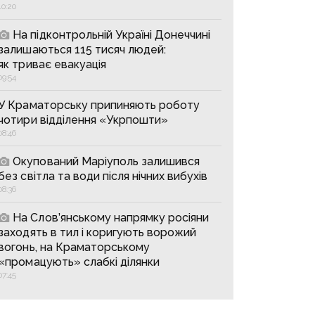
10:20
На підконтрольній Україні Донеччині
залишаються 115 тисяч людей:
як триває евакуація
09:54
У Краматорську припиняють роботу
чотири відділення «Укрпошти»
08:46
Окупований Маріуполь залишився
без світла та води після нічних вибухів
08:36
На Слов’янському напрямку росіяни
заходять в тил і коригують ворожий
вогонь, на Краматорському
«промацують» слабкі ділянки
07:45