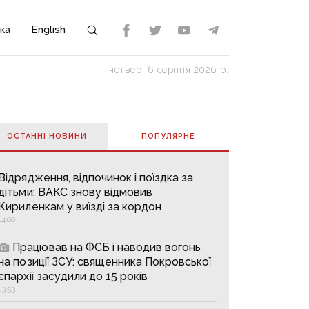
ка
English
четвер, 6 серпня 2026 р.
ОСТАННІ НОВИНИ
ПОПУЛЯРНE
Відрядження, відпочинок і поїздка за
дітьми: ВАКС знову відмовив
Кириленкам у виїзді за кордон
14:00
Працював на ФСБ і наводив вогонь
на позиції ЗСУ: священника Покровської
єпархії засудили до 15 років
13:53