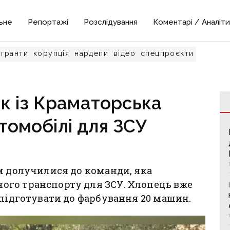
ьне
Репортажі
Розслідування
Коментарі / Аналіти
гранти
корупція
нардепи
відео
спецпроєкти
к із Краматорська
томобілі для ЗСУ
м долучилися до команди, яка
го транспорту для ЗСУ. Хлопець вже
 підготувати до фарбування 20 машин.