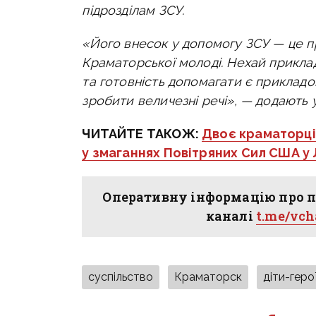
підрозділам ЗСУ.
«Його внесок у допомогу ЗСУ — це пр
Краматорської молоді.
Нехай приклад
та готовність допомагати є приклад
зробити величезні речі», — додають у
ЧИТАЙТЕ ТАКОЖ:
Двоє краматорців
у змаганнях Повітряних Сил США у 
Оперативну інформацію про п
каналі
t.me/vc
суспільство
Краматорск
діти-геро