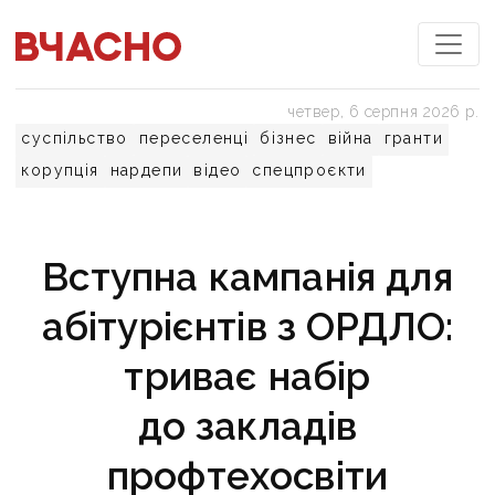
четвер, 6 серпня 2026 р.
суспільство
переселенці
бізнес
війна
гранти
корупція
нардепи
відео
спецпроєкти
Вступна кампанія для
абітурієнтів з ОРДЛО:
триває набір
до закладів
профтехосвіти