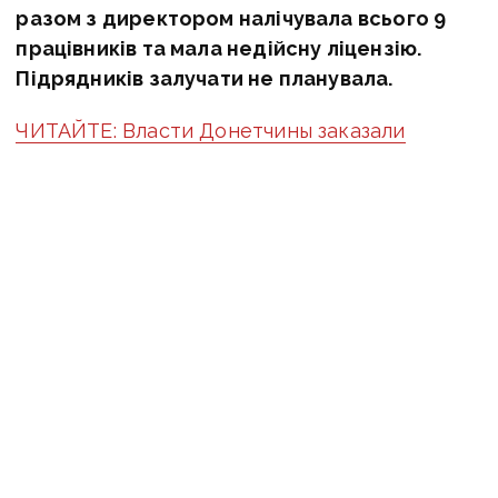
разом з директором налічувала всього 9
працівників та мала недійсну ліцензію.
Підрядників залучати не планувала.
ЧИТАЙТЕ: Власти Донетчины заказали
бассейн за 47 миллионов гривен фирме без
лицензии
«БМД и Ко» мало збудувати басейн до літа
2018-го за 47 млн гривень. Але у результаті,
фірма лишила після себе котловани, в які
почали забивати сваї.
За офіційною версією обласних чиновників,
тоді під час будівництва були виявлені
проблеми з грунтом, і проєкт відправили
на коригування. Зрештою фірмі, як писав