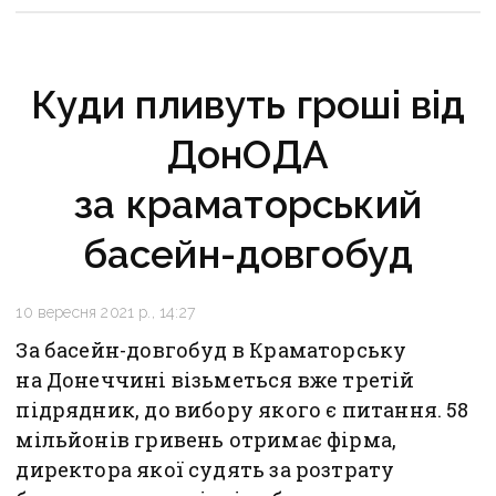
Куди пливуть гроші від
ДонОДА
за краматорський
басейн-довгобуд
10 вересня 2021 р., 14:27
За басейн-довгобуд в Краматорську
на Донеччині візьметься вже третій
підрядник, до вибору якого є питання. 58
мільйонів гривень отримає фірма,
директора якої судять за розтрату