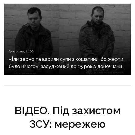
3 серпня, 14:00
«Їли зерно та варили супи з кошатини, бо жерти
було нічого»: засуджений до 15 років донеччанин
розповів, як воював за «ДНР» і потрапив у полон
при першому ж штурмі
ВІДЕО. Під захистом
ЗСУ: мережею