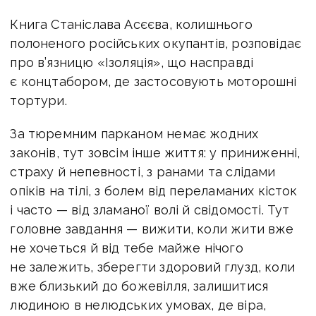
Книга Станіслава Асєєва, колишнього
полоненого російських окупантів, розповідає
про в’язницю «Ізоляція», що насправді
є концтабором, де застосовують моторошні
тортури.
За тюремним парканом немає жодних
законів, тут зовсім інше життя: у приниженні,
страху й непевності, з ранами та слідами
опіків на тілі, з болем від переламаних кісток
і часто — від зламаної волі й свідомості. Тут
головне завдання — вижити, коли жити вже
не хочеться й від тебе майже нічого
не залежить, зберегти здоровий глузд, коли
вже близький до божевілля, залишитися
людиною в нелюдських умовах, де віра,