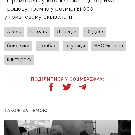
Переможець у кожній номінації отримає
грошову премію у розмірі £1 000
у гривневому еквіваленті.
Асєєв
Ізоляція
Донецьк
ОРДЛО
бойовики
Донбас
окупація
ВВС Україна
книга року
ПОДІЛИТИСЯ У СОЦМЕРЕЖАХ:
ТАКОЖ ЗА ТЕМОЮ