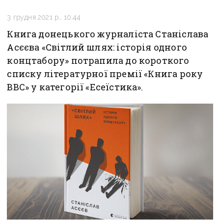
3 грудня 2021 р., 10:44
Книга донецького журналіста Станіслава
Асєєва «Світлий шлях: історія одного
концтабору» потрапила до короткого
списку літературної премії «Книга року
ВВС» у категорії «Есеїстика».