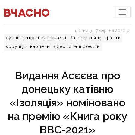
пʼятниця, 7 серпня 2026 р.
суспільство
переселенці
бізнес
війна
гранти
корупція
нардепи
відео
спецпроєкти
Видання Асєєва про
донецьку катівню
«Ізоляція» номіновано
на премію «Книга року
ВВС-2021»