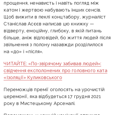
прощення, ненависть і навіть погляд між
катом і жертвою набувають інших сенсів.
Щоб вижити в пеклі концтабору, журналіст
Станіслав Асєєв написав цю книжку —
відверту, емоційну, глибоку, в якій питань
більше, аніж відповідей, бо життя людей після
звільнення з полону назавжди розділилося
на «до» і «після».
ЧИТАЙТЕ: «По-звірячому забивав людей»:
свідчення експолонених про головного ката
«Ізоляції» Куликовського
Переможців премії оголосять на урочистій
церемонії, яка відбудеться 17 грудня 2021
року в Мистецькому Арсеналі.