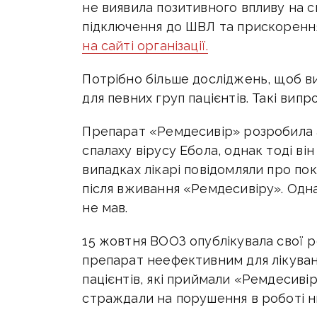
не виявила позитивного впливу на см
підключення до ШВЛ та прискорення
на сайті організації.
Потрібно більше досліджень, щоб в
для певних груп пацієнтів. Такі ви
Препарат «Ремдесивір» розробила а
спалаху вірусу Ебола, однак тоді ві
випадках лікарі повідомляли про пок
після вживання «Ремдесивіру». Одн
не мав.
15 жовтня ВООЗ опублікувала свої 
препарат неефективним для лікуван
пацієнтів, які приймали «Ремдесивір
страждали на порушення в роботі н