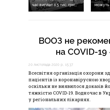
час виплат 1,5 тис. грн:
можуть 
українців просять
ініційов
не повертати кошти
допомо
самостійно
ВООЗ не рекомен
на COVID-19
20 листопада 2020 р., 15:37
Всесвітня організація охорони з
пацієнтів із коронавірусною хво
оскільки не виявилося доказів й
тяжкістю COVID-19. Водночас в У
у регіональних лікарнях.