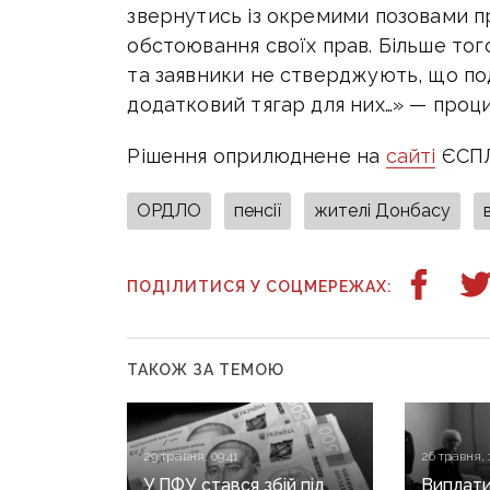
звернутись із окремими позовами пр
обстоювання своїх прав. Більше тог
та заявники не стверджують, що по
додатковий тягар для них…» — проц
Рішення оприлюднене на
сайті
ЄСПЛ
ОРДЛО
пенсії
жителі Донбасу
ПОДІЛИТИСЯ У СОЦМЕРЕЖАХ:
ТАКОЖ ЗА ТЕМОЮ
29 травня, 09:41
26 травня, 
У ПФУ стався збій під
Виплати