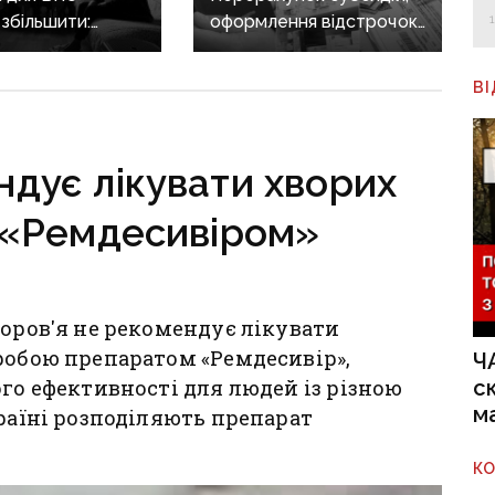
збільшити:
оформлення відстрочок
ано індексацію
й оновлення
ги
«Доступних ліків»:
В
основні зміни у травні
дує лікувати хворих
 «Ремдесивіром»
доров'я не рекомендує лікувати
робою препаратом «Ремдесивір»,
Ч
с
ого ефективності для людей із різною
м
країні розподіляють препарат
К