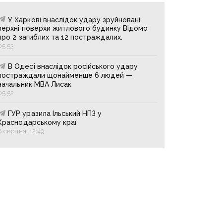
У Харкові внаслідок удару зруйновані
верхні поверхи житлового будинку Відомо
про 2 загиблих та 12 постраждалих.
05:53
В Одесі внаслідок російського удару
постраждали щонайменше 6 людей —
начальник МВА Лисак
05:52
ГУР уразила Ільський НПЗ у
Краснодарському краї
8 серпня, 12:49