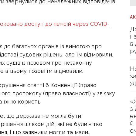
ки звернулися до неналежних відповідачів,
А
ковано доступ до пенсій через COVID-
Д
н
в
я до багатьох органів із вимогою про
р
дставі судових рішень, але їм відмовили.
х судів із позовом про незаконну
Н
е в цьому позові їм відмовили.
з
ж
рушення статті 6 Конвенції (право
шого протоколу (право власності) у зв’язку
«
а їхню користь.
з
е
е, що держава не могла бути
й
ішення шляхом дій, які не були чітко
с
ня, і що заявники могли та мали…