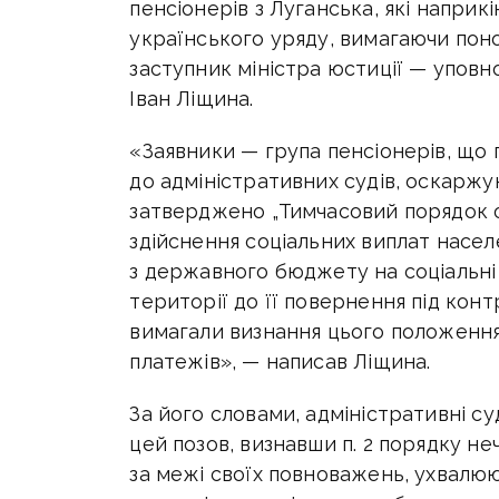
пенсіонерів з Луганська, які наприк
українського уряду, вимагаючи поно
заступник міністра юстиції — уповн
Іван Ліщина.
«Заявники — група пенсіонерів, що
до адміністративних судів, оскарж
затверджено „Тимчасовий порядок 
здійснення соціальних виплат населе
з державного бюджету на соціальні
території до її повернення під кон
вимагали визнання цього положення
платежів», — написав Ліщина.
За його словами, адміністративні с
цей позов, визнавши п. 2 порядку не
за межі своїх повноважень, ухвалюю