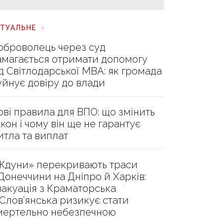
КТУАЛЬНЕ
оброволець через суд
амагається отримати допомогу
ід Світлодарської МВА: як громада
уйнує довіру до влади
ові правила для ВПО: що змінить
акон і чому він ще не гарантує
итла та виплат
Ждуни» перекривають траси
 Донеччини на Дніпро й Харків:
вакуація з Краматорська
 Слов’янська ризикує стати
мертельно небезпечною