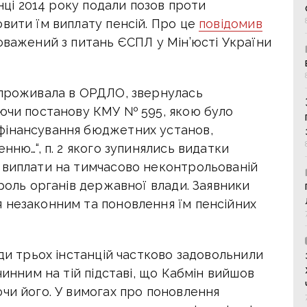
інці 2014 року подали позов проти
вити їм виплату пенсій. Про це
повідомив
оважений з питань ЄСПЛ у Мін’юсті України
 проживала в ОРДЛО, звернулась
уючи постанову КМУ № 595, якою було
фінансування бюджетних установ,
нню…“, п. 2 якого зупинялись видатки
 виплати на тимчасово неконтрольованій
троль органів державної влади. Заявники
 незаконним та поновлення їм пенсійних
уди трьох інстанцій частково задовольнили
чинним на тій підставі, що Кабмін вийшов
чи його. У вимогах про поновлення