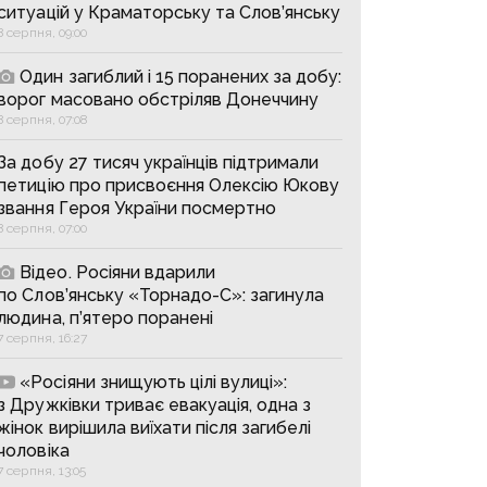
ситуацій у Краматорську та Слов’янську
8 серпня, 09:00
Один загиблий і 15 поранених за добу:
ворог масовано обстріляв Донеччину
8 серпня, 07:08
За добу 27 тисяч українців підтримали
петицію про присвоєння Олексію Юкову
звання Героя України посмертно
8 серпня, 07:00
Відео. Росіяни вдарили
по Слов’янську «Торнадо-С»: загинула
людина, п’ятеро поранені
7 серпня, 16:27
«Росіяни знищують цілі вулиці»:
з Дружківки триває евакуація, одна з
жінок вирішила виїхати після загибелі
чоловіка
7 серпня, 13:05