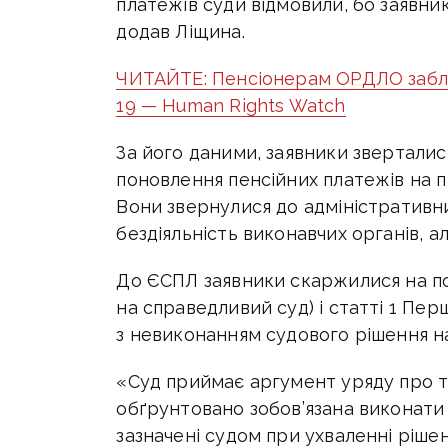
платежів суди відмовили, бо заявни
додав Ліщина.
ЧИТАЙТЕ: Пенсіонерам ОРДЛО забло
19 — Human Rights Watch
За його даними, заявники зверталис
поновлення пенсійних платежів на пі
Вони звернулися до адміністративни
бездіяльність виконавчих органів, ал
До ЄСПЛ заявники скаржилися на по
на справедливий суд) і статті 1 Пер
з невиконанням судового рішення н
«Суд приймає аргумент уряду про т
обґрунтовано зобов’язана виконати р
зазначені судом при ухваленні рішен