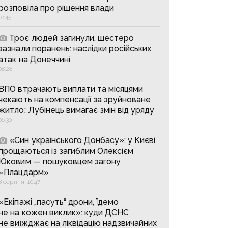
розповіла про рішення влади
10:45
Троє людей загинули, шестеро
зазнали поранень: наслідки російських
атак на Донеччині
08:28
ВПО втрачають виплати та місяцями
чекають на компенсації за зруйноване
житло: Лубінець вимагає змін від уряду
06:30
«Син українського Донбасу»: у Києві
прощаються із загиблим Олексієм
Юковим — пошуковцем загону
«Плацдарм»
8 серпня, 10:47
«Екіпажі „пасуть“ дрони, їдемо
не на кожен виклик»: куди ДСНС
не виїжджає на ліквідацію надзвичайних