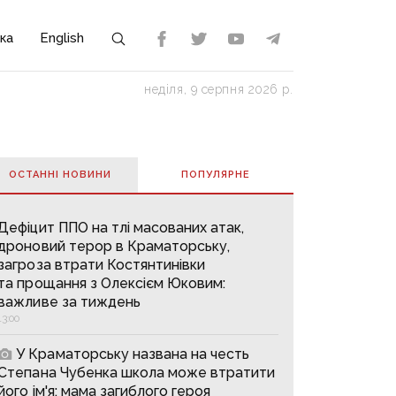
ка
English
неділя, 9 серпня 2026 р.
ОСТАННІ НОВИНИ
ПОПУЛЯРНE
Дефіцит ППО на тлі масованих атак,
дроновий терор в Краматорську,
загроза втрати Костянтинівки
та прощання з Олексієм Юковим:
важливе за тиждень
13:00
У Краматорську названа на честь
Степана Чубенка школа може втратити
його ім'я: мама загиблого героя