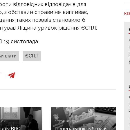
оти відповідних відповідачів для
о, з обставин справи не випливає,
КО
дання таких позовів становило б
итував Ліщина уривок рішення ЄСПЛ.
 19 листопада.
виплати
ЄСПЛ
12:21
1 травня, 09:22
 для ВПО
Перерахунок субсидій,