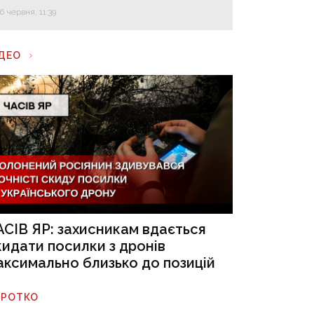
16 червня, 11:39
ІДЕО
АСІВ ЯР: захисникам вдається
кидати посилки з дронів
аксимально близько до позицій
ОРОТКО