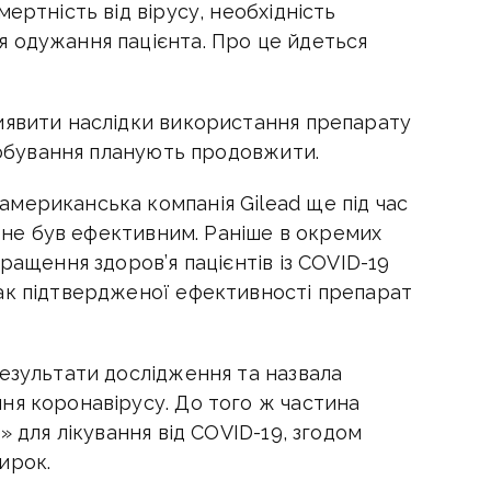
ертність від вірусу, необхідність
 одужання пацієнта. Про це йдеться
иявити наслідки використання препарату
пробування планують продовжити.
мериканська компанія Gilead ще під час
н не був ефективним. Раніше в окремих
ращення здоров’я пацієнтів із COVID-19
ак підтвердженої ефективності препарат
результати дослідження та назвала
ня коронавірусу. До того ж частина
» для лікування від COVID-19, згодом
ирок.