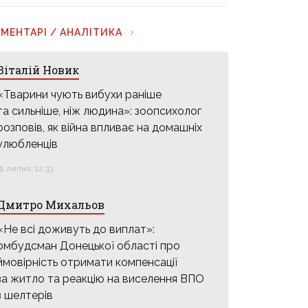
МЕНТАРІ / АНАЛІТИКА
Віталій Новик
«Тварини чують вибухи раніше
та сильніше, ніж людина»: зоопсихолог
розповів, як війна впливає на домашніх
улюбленців
31 липня, 12:33
Дмитро Михальов
«Не всі доживуть до виплат»:
омбудсман Донецької області про
ймовірність отримати компенсації
за житло та реакцію на виселення ВПО
з шелтерів