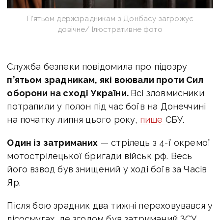
П’ятьом держзрадникам з Донбасу загрожує
довічне/ Ілюстративне фото
Служба безпеки повідомила про підозру
п’ятьом зрадникам, які воювали проти Сил
оборони на сході України.
Всі зловмисники
потрапили у полон під час боїв на Донеччині
на початку липня цього року,
пише
СБУ.
Один із затриманих
— стрілець з 4-ї окремої
мотострілецької бригади військ рф. Весь
його взвод був знищений у ході боїв за Часів
Яр.
Після бою зрадник два тижні переховувався у
лісосмугах, де згодом був затриманий ЗСУ.