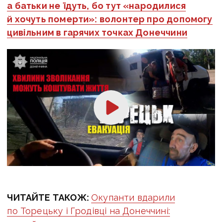
а батьки не їдуть, бо тут «народилися
й хочуть померти»: волонтер про допомогу
цивільним в гарячих точках Донеччини
ЧИТАЙТЕ ТАКОЖ:
Окупанти вдарили
по Торецьку і Гродівці на Донеччині: