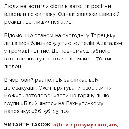
Люди не встигли сісти в авто, як росіяни
вдарили по екіпажу. Однак, завдяки швидкій
реакції, всі лишилися живі.
Відомо, що станом на сьогодні у Торецьку
лишались близько 5,5 тис. жителів. А загалом
у громаді - 11 тис. До повномасштабного
вторгнення тут проживало майже 70 тис.
людей.
В черговий раз поліція закликає всіх
до евакуації. Охочі врятувати своє життя
можуть зателефонувати на гарячу лінію
групи «Білий янгол» на Бахмутському
напрямку: 066−56−15−102
ЧИТАЙТЕ ТАКОЖ:
«Діти з розуму сходять,