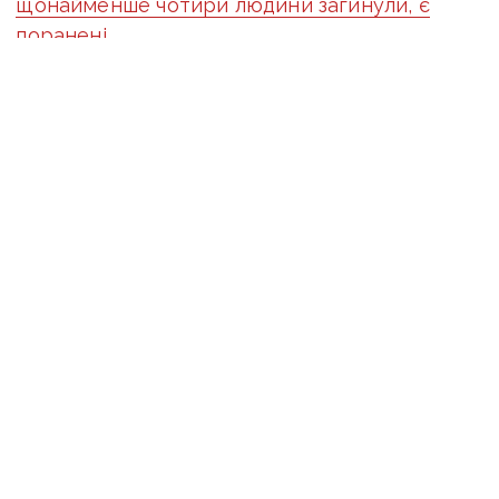
щонайменше чотири людини загинули, є
поранені
Оперативну інформацію про події
Донбасу публікуємо у телеграм-
каналі
t.me/vchasnoua
. Приєднуйтеся!
війна
російські окупанти
Торецьк
Білі янголи
евакуація
ПОДІЛИТИСЯ У СОЦМЕРЕЖАХ: