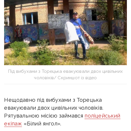
Під вибухами з Торецька евакуювали двох цивільних
чоловіків/ Скриншот із відео
Нещодавно під вибухами з Торецька
евакуювали двох цивільних чоловіків.
Рятувальною місією займався
поліцейський
екіпаж
«Білий янгол».