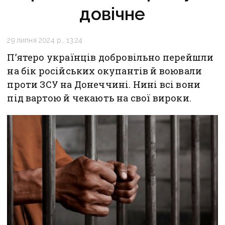
довічне
29 липня 2024 р., 13:24
П’ятеро українців добровільно перейшли
на бік російських окупантів й воювали
проти ЗСУ на Донеччині. Нині всі вони
під вартою й чекають на свої вироки.