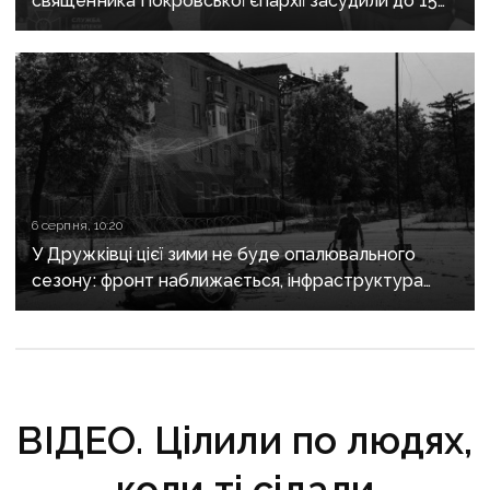
священника Покровської єпархії засудили до 15
років
6 серпня, 10:20
У Дружківці цієї зими не буде опалювального
сезону: фронт наближається, інфраструктура
критично зруйнована
ВІДЕО. Цілили по людях,
коли ті сідали