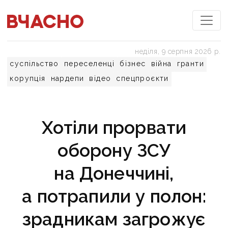
неділя, 9 серпня 2026 р.
суспільство
переселенці
бізнес
війна
гранти
корупція
нардепи
відео
спецпроєкти
Хотіли прорвати
оборону ЗСУ
на Донеччині,
а потрапили у полон:
зрадникам загрожує