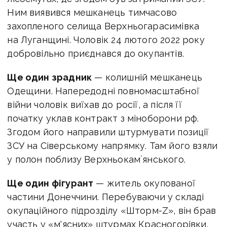
Ним
виявився мешканець тимчасово
захопленого селища Верхньогарасимівка
на Луганщині. Чоловік 24 лютого 2022 року
добровільно приєднався до окупантів.
Ще один зрадник
— колишній мешканець
Одещини. Напередодні повномасштабної
війни чоловік виїхав до росії, а після її
початку уклав контракт з міноборони рф.
Згодом його направили штурмувати позиції
ЗСУ на Сіверському напрямку. Там його взяли
у полон поблизу Верхньокамʼянського.
Ще один фігурант
— житель окупованої
частини Донеччини. Перебуваючи у складі
окупаційного підрозділу «Шторм-Z», він брав
участь у «м'ясних» штурмах Красногорівки.