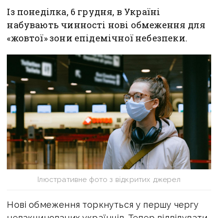
Із понеділка, 6 грудня, в Україні
набувають чинності нові обмеження для
«жовтої» зони епідемічної небезпеки.
Ілюстративне фото з відкритих джерел
Нові обмеження торкнуться у першу чергу
невакцинованих українців. Тепер відвідувати