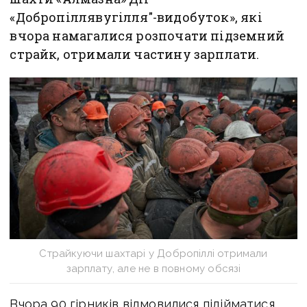
«Добропіллявугілля"-видобуток», які
вчора намагалися розпочати підземний
страйк, отримали частину зарплати.
Страйкуючи шахтарі у Добропіллі отримали
зарплату, але не в повному обсязі
Вчора 90 гірників відмовилися підійматися