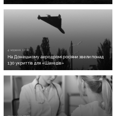
регіон своїми громадянами — ГУР
4 червня, 12:00
На Донецькому аеродромі росіяни звели понад
130 укриттів для «Шахедів»