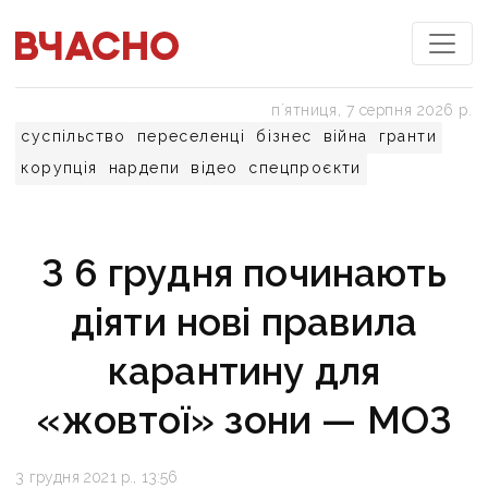
пʼятниця, 7 серпня 2026 р.
суспільство
переселенці
бізнес
війна
гранти
корупція
нардепи
відео
спецпроєкти
З 6 грудня починають
діяти нові правила
карантину для
«жовтої» зони — МОЗ
3 грудня 2021 р., 13:56