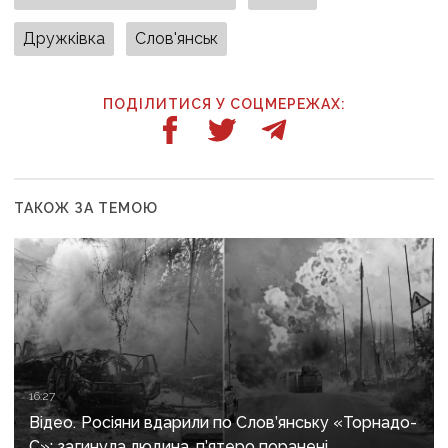
Дружківка
Слов'янськ
ПОДІЛИТИСЯ У СОЦМЕРЕЖАХ:
ТАКОЖ ЗА ТЕМОЮ
16:27
Відео. Росіяни вдарили по Слов’янську «Торнадо-
С»: загинула людина, п’ятеро поранені