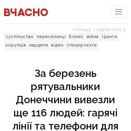
пʼятниця, 7 серпня 2026 р.
суспільство
переселенці
бізнес
війна
гранти
корупція
нардепи
відео
спецпроєкти
За березень
рятувальники
Донеччини вивезли
ще 116 людей: гарячі
лінії та телефони для