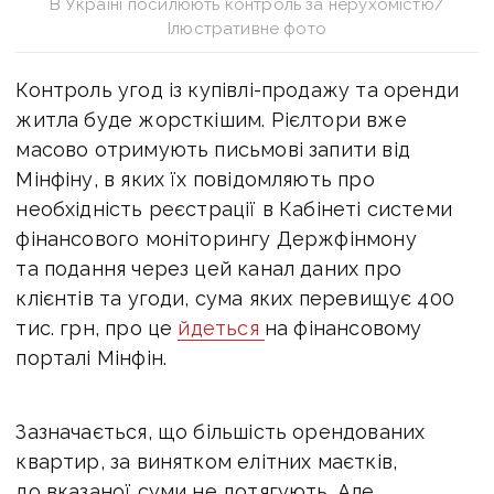
В Україні посилюють контроль за нерухомістю/
Ілюстративне фото
Контроль угод із купівлі-продажу та оренди
житла буде жорсткішим. Р
ієлтори вже
масово отримують письмові запити від
Мінфіну, в яких їх повідомляють про
необхідність реєстрації в Кабінеті системи
фінансового моніторингу Держфінмону
та подання через цей канал даних про
клієнтів та угоди, сума яких перевищує 400
тис. грн, про це
йдеться
на фінансовому
порталі Мінфін.
Зазначається, що більшість орендованих
квартир, за винятком елітних маєтків,
до вказаної суми не дотягують. Але