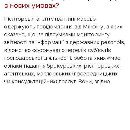
в нових умовах?
Рієлторські агентства нині масово
одержують повідомлення від Мінфіну, в яких
сказано, що, за підсумками моніторингу
звітності та інформації з державних реєстрів,
відомство сформувало перелік суб'єктів
господарської діяльності, робота яких «має
ознаки надання брокерських, рієлторських,
агентських, маклерських (посередницьких
чи консультаційних) послуг. Вони, згідно
з «антивідмивним» законом, віднесені
до суб'єктів первинного фінансового
моніторингу. Тому мають подавати дані щодо
угод Держфінмону.
Зазначається, що Мінфін посилається