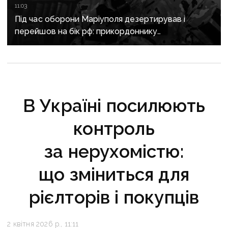
11:03
Під час оборони Маріуполя дезертирував і
перейшов на бік рф: прикордоннику
з «Азовсталі» повідомили про підозру
В Україні посилюють
контроль
за нерухомістю:
що зміниться для
рієлторів і покупців
2 квітня 2026 р., 11:11