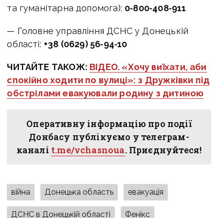
та гуманітарна допомога):
0‑800‑408‑911
— Головне управління ДСНС у Донецькій
області:
+38 (0629) 56‑94‑10
ЧИТАЙТЕ ТАКОЖ:
ВІДЕО. «Хочу виїхати, аби
спокійно ходити по вулиці»: з Дружківки під
обстрілами евакуювали родину з дитиною
Оперативну інформацію про події
Донбасу публікуємо у телеграм-
каналі
t.me/vchasnoua
. Приєднуйтеся!
війна
Донецька область
евакуація
ДСНС в Донецькій області
Фенікс