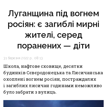
Луганщина під вогнем
росіян: є загиблі мирні
жителі, серед
поранених — діти
31 березня 2022 р., 08:13
Школа, нафтове сховище, десятки
будинків Сєвєродонецька та Лисичанська
охоплені вогнем росіян, постраждалих
і загиблих лисичан годинами неможливо
було забрати з вулиць.