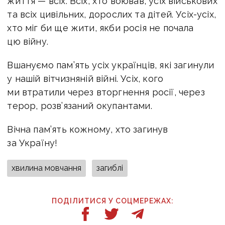
життя — всіх. Всіх, хто воював, усіх військових
та всіх цивільних, дорослих та дітей. Усіх-усіх,
хто міг би ще жити, якби росія не почала
цю війну.
Вшануємо пам’ять усіх українців, які загинули
у нашій вітчизняній війні. Усіх, кого
ми втратили через вторгнення росії, через
терор, розв’язаний окупантами.
Вічна пам’ять кожному, хто загинув
за Україну!
хвилина мовчання
загиблі
ПОДІЛИТИСЯ У СОЦМЕРЕЖАХ: