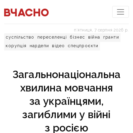
пʼятниця, 7 серпня 2026 р.
суспільство
переселенці
бізнес
війна
гранти
корупція
нардепи
відео
спецпроєкти
Загальнонаціональна
хвилина мовчання
за українцями,
загиблими у війні
з росією