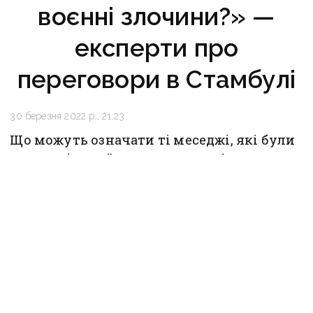
воєнні злочини?» —
експерти про
переговори в Стамбулі
30 березня 2022 р., 21:23
Що можуть означати ті меседжі, які були
озвучені українською делегацією
на переговорах в Стамбулі? — «Вчасно»
зібрали думки експертів.