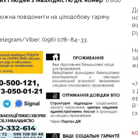
х і людей з інвалідністю діє номер
: 0 800
Д
ожна повідомити на цілодобову гарячу
н
в
р
legram/Viber: (096) 078−84−33.
Н
з
ж
«
з
е
й
с
КО