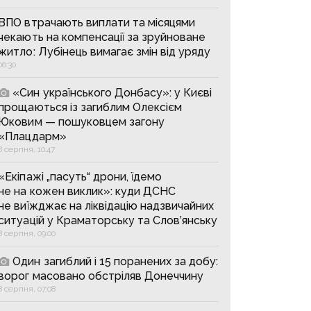
ВПО втрачають виплати та місяцями
чекають на компенсації за зруйноване
житло: Лубінець вимагає змін від уряду
06:30
«Син українського Донбасу»: у Києві
прощаються із загиблим Олексієм
Юковим — пошуковцем загону
«Плацдарм»
8 серпня, 10:47
«Екіпажі „пасуть“ дрони, їдемо
не на кожен виклик»: куди ДСНС
не виїжджає на ліквідацію надзвичайних
ситуацій у Краматорську та Слов’янську
8 серпня, 09:00
Один загиблий і 15 поранених за добу:
ворог масовано обстріляв Донеччину
8 серпня, 07:08