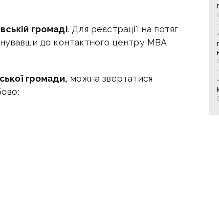
вській громаді
.
Для реєстрації на потяг
онувавши до контактного центру МВА
ької громади,
можна звертатися
бово: