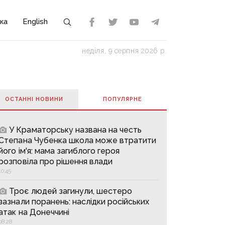
ка
English
неділя, 9 серпня 2026 р.
ОСТАННІ НОВИНИ
ПОПУЛЯРНE
У Краматорську названа на честь
Степана Чубенка школа може втратити
його ім'я: мама загиблого героя
розповіла про рішення влади
10:45
Троє людей загинули, шестеро
зазнали поранень: наслідки російських
атак на Донеччині
08:28