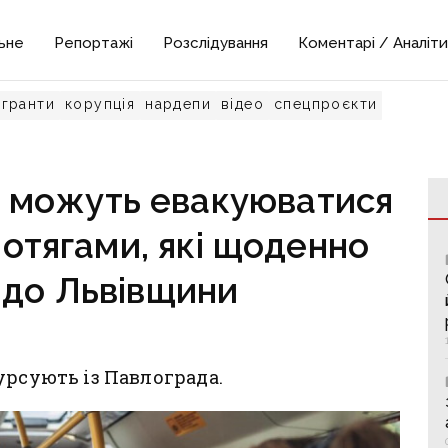
ьне
Репортажі
Розслідування
Коментарі / Аналіти
гранти
корупція
нардепи
відео
спецпроєкти
 можуть евакуюватися
отягами, які щоденно
 до Львівщини
урсують із Павлограда.