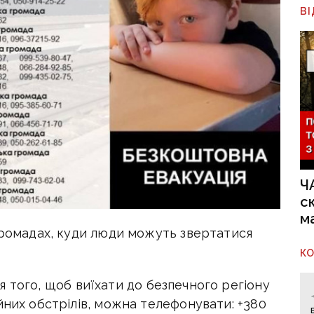
В
Ч
с
м
громадах, куди люди можуть звертатися
К
я того, щоб виїхати до безпечного регіону
йних обстрілів, можна телефонувати:
+380