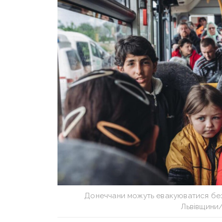
Донеччани можуть евакуюватися без
Львівщини