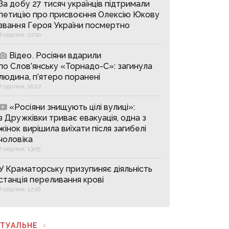
За добу 27 тисяч українців підтримали
петицію про присвоєння Олексію Юкову
звання Героя України посмертно
8 серпня, 07:00
Відео. Росіяни вдарили
по Слов’янську «Торнадо-С»: загинула
людина, п’ятеро поранені
7 серпня, 16:27
«Росіяни знищують цілі вулиці»:
з Дружківки триває евакуація, одна з
жінок вирішила виїхати після загибелі
чоловіка
7 серпня, 13:05
У Краматорську призупиняє діяльність
станція переливання крові
7 серпня, 12:16
КТУАЛЬНЕ