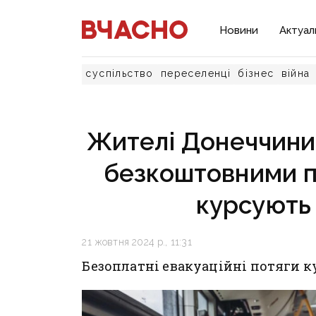
Новини
Актуал
суспільство
переселенці
бізнес
війна
Жителі Донеччини
безкоштовними п
курсують
21 жовтня 2024 р., 11:31
Безоплатні евакуаційні потяги к