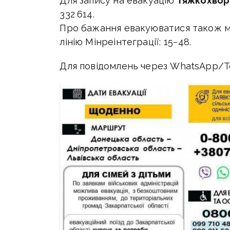
Для запису на евакуацію
тяжкохвори
332 614.
Про бажання евакуюватися також м
лінію Мінреінтеграції: 15−48.
Для повідомлень через WhatsApp/Te