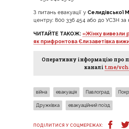
З питань евакуації у
Селидівської 
центру:
800 336 454
або до УСЗН за
ЧИТАЙТЕ ТАКОЖ:
«Жінку вивезли р
як прифронтова Єлизаветівка виж
Оперативну інформацію про п
каналі
t.me/vc
війна
евакуація
Павлоград
Покр
Дружківка
евакуаційний поїзд
ПОДІЛИТИСЯ У СОЦМЕРЕЖАХ: