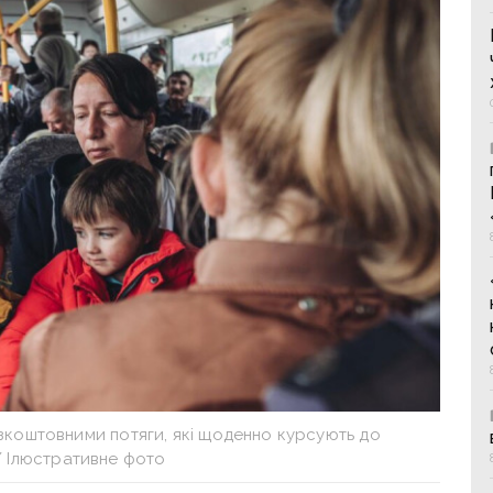
коштовними потяги, які щоденно курсують до
/ Ілюстративне фото