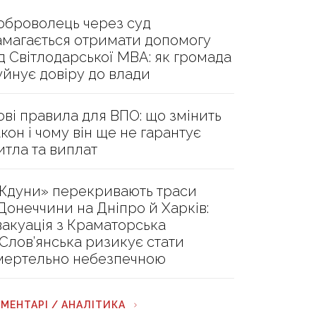
оброволець через суд
амагається отримати допомогу
ід Світлодарської МВА: як громада
уйнує довіру до влади
ові правила для ВПО: що змінить
акон і чому він ще не гарантує
итла та виплат
Ждуни» перекривають траси
 Донеччини на Дніпро й Харків:
вакуація з Краматорська
 Слов’янська ризикує стати
мертельно небезпечною
МЕНТАРІ / АНАЛІТИКА