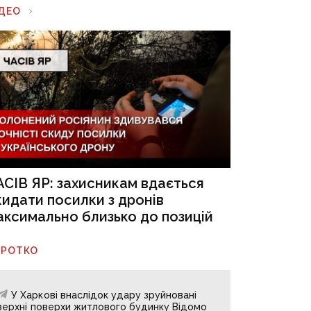
ІДЕО
АСІВ ЯР: захисникам вдається
кидати посилки з дронів
аксимально близько до позицій
ОРОТКО
У Харкові внаслідок удару зруйновані
верхні поверхи житлового будинку Відомо