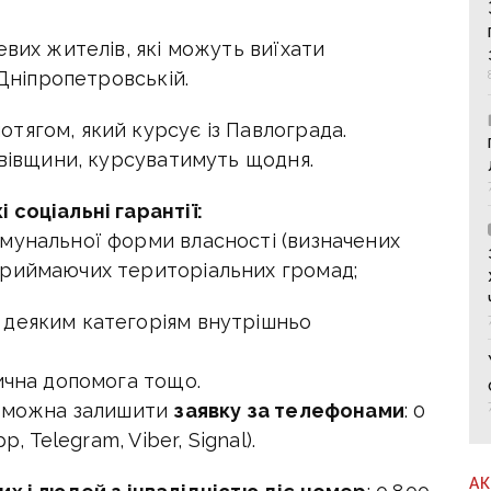
евих жителів, які можуть виїхати
 Дніпропетровській.
тягом, який курсує із Павлограда.
ьвівщини, курсуватимуть щодня.
соціальні гарантії:
мунальної форми власності (визначених
приймаючих територіальних громад;
 деяким категоріям внутрішньо
ична допомога тощо.
, можна залишити
заявку за телефонами
: 0
, Telegram, Viber, Signal).
А