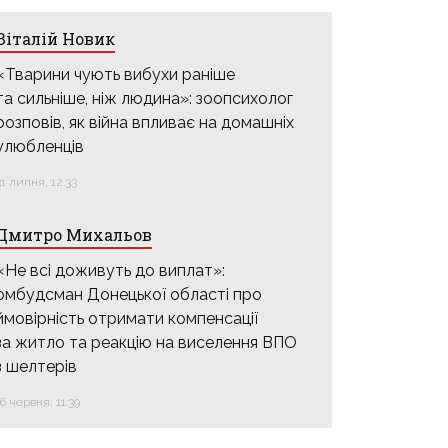
Віталій Новик
«Тварини чують вибухи раніше
та сильніше, ніж людина»: зоопсихолог
розповів, як війна впливає на домашніх
улюбленців
31 липня, 12:33
Дмитро Михальов
«Не всі доживуть до виплат»:
омбудсман Донецької області про
ймовірність отримати компенсації
за житло та реакцію на виселення ВПО
з шелтерів
16 червня, 11:39