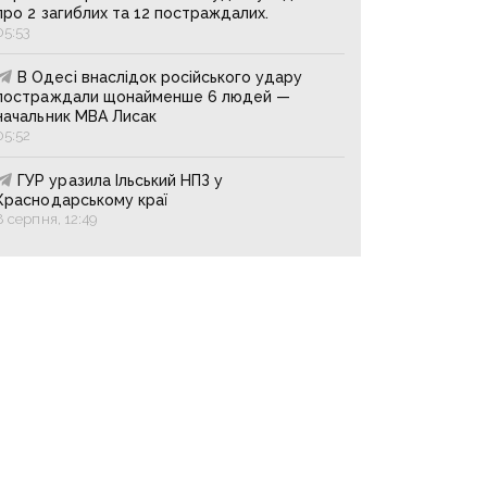
про 2 загиблих та 12 постраждалих.
05:53
В Одесі внаслідок російського удару
постраждали щонайменше 6 людей —
начальник МВА Лисак
05:52
ГУР уразила Ільський НПЗ у
Краснодарському краї
8 серпня, 12:49