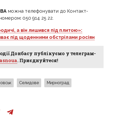
МВА
можна телефонувати до Контакт-
 номером:
050 914 25 22.
одичі, а він лишився під плитою»:
иває під щоденними обстрілами росіян
одії Донбасу публікуємо у телеграм-
hasnoua
. Приєднуйтеся!
овськ
Селидове
Мирноград