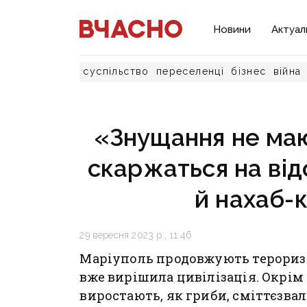
Новини
Актуал
суспільство
переселенці
бізнес
війна
«Знущання не маю
скаржаться на відс
й нахаб-
29 вересня 2023 р., 11:46
Маріуполь продовжують тероризу
вже вирішила цивілізація. Окрім
виростають, як гриби, сміттєзва