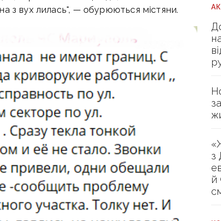
А
а з вух лилась", — обурюються містяни.
Д
н
в
р
Н
з
ж
«
з
е
й
с