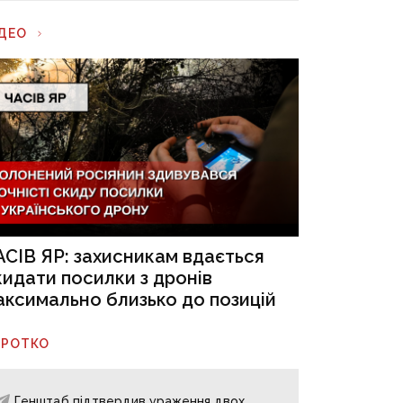
ІДЕО
АСІВ ЯР: захисникам вдається
кидати посилки з дронів
аксимально близько до позицій
ОРОТКО
Генштаб підтвердив ураження двох