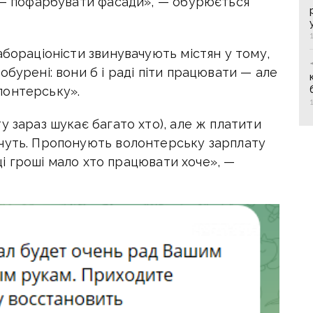
м — пофарбувати фасади», — обурюється
абораціоністи звинувачують містян у тому,
бурені: вони б і раді піти працювати — але
лонтерську».
у зараз шукає багато хто), але ж платити
чуть. Пропонують волонтерську зарплату
 ці гроші мало хто працювати хоче», —