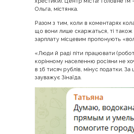
хрестики). Центр міста! Головне ї
Ольга, містянка.
Разом з тим, коли в коментарях кол
що вони лише скаржаться, ті також о
зарплату місцевим пропонують «во
«Люди й раді піти працювати (робот
корінному населенню росіяни не хо
в 16 тисяч рублів, мінус податки. За
зауважує Зінаїда.