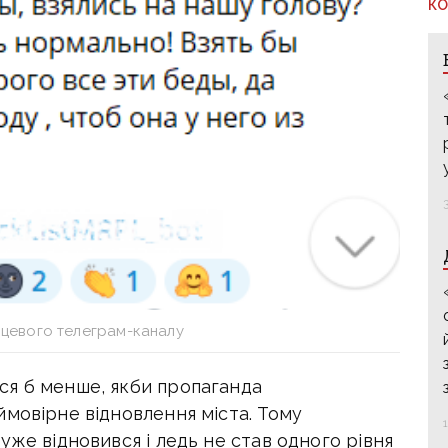
КО
сцевого телеграм-каналу
ся б менше, якби пропаганда
мовірне відновлення міста. Тому
уже відновився і ледь не став одного рівня