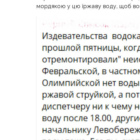
мордякою у цю іржаву воду, щоб вон