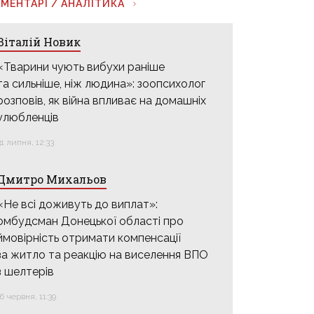
МЕНТАРІ / АНАЛІТИКА
Віталій Новик
«Тварини чують вибухи раніше
та сильніше, ніж людина»: зоопсихолог
розповів, як війна впливає на домашніх
улюбленців
31 липня, 12:33
Дмитро Михальов
«Не всі доживуть до виплат»:
омбудсман Донецької області про
ймовірність отримати компенсації
за житло та реакцію на виселення ВПО
з шелтерів
16 червня, 11:39