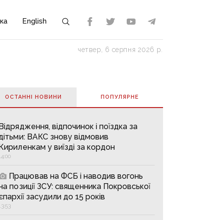
ка
English
четвер, 6 серпня 2026 р.
ОСТАННІ НОВИНИ
ПОПУЛЯРНE
Відрядження, відпочинок і поїздка за
дітьми: ВАКС знову відмовив
Кириленкам у виїзді за кордон
14:00
Працював на ФСБ і наводив вогонь
на позиції ЗСУ: священника Покровської
єпархії засудили до 15 років
13:53