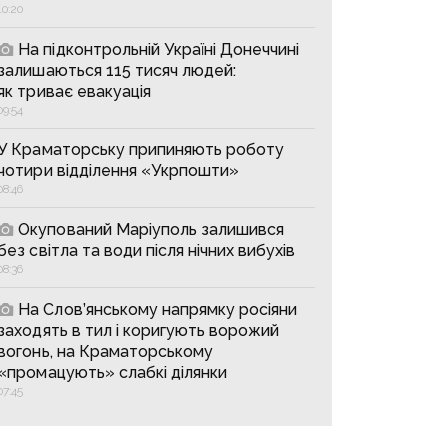
10:20
На підконтрольній Україні Донеччині
залишаються 115 тисяч людей:
як триває евакуація
09:54
У Краматорську припиняють роботу
чотири відділення «Укрпошти»
08:46
Окупований Маріуполь залишився
без світла та води після нічних вибухів
08:36
На Слов’янському напрямку росіяни
заходять в тил і коригують ворожий
вогонь, на Краматорському
«промацують» слабкі ділянки
07:45