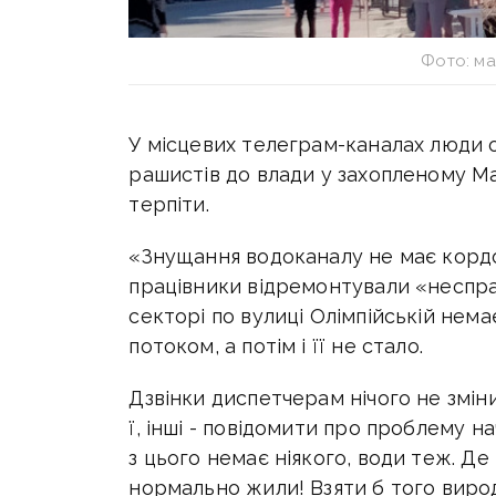
Фото: ма
У місцевих телеграм-каналах люди 
рашистів до влади у захопленому Ма
терпіти.
«Знущання водоканалу не має кордон
працівники відремонтували «неспра
секторі по вулиці Олімпійській нем
потоком, а потім і її не стало.
Дзвінки диспетчерам нічого не зміни
ї, інші - повідомити про проблему н
з цього немає ніякого, води теж. Де 
нормально жили! Взяти б того виродка