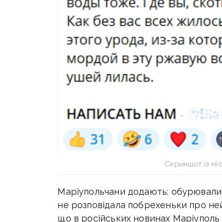
Скриншот із мі
Маріупольчани додають: обурювали
не розповідала побрехеньки про ней
що в російських новинах Маріуполь 