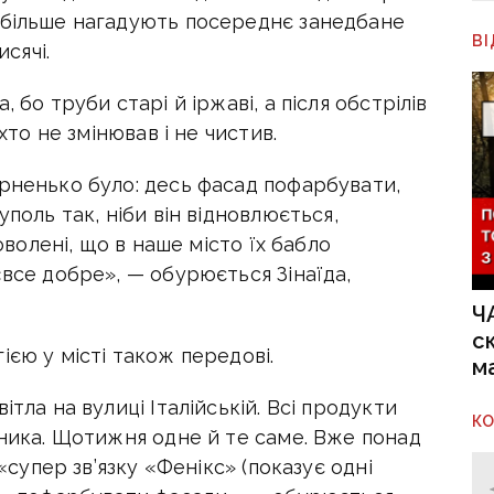
 більше нагадують посереднє занедбане
В
исячі.
 бо труби старі й іржаві, а після обстрілів
іхто не змінював і не чистив.
арненько було: десь фасад пофарбувати,
уполь так, ніби він відновлюється,
доволені, що в наше місто їх бабло
«все добре», — обурюється Зінаїда,
Ч
с
ією у місті також передові.
м
ітла на вулиці Італійській. Всі продукти
К
ьника. Щотижня одне й те саме. Вже понад
 «супер зв’язку «Фенікс» (показує одні