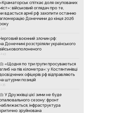
«Краматорськ спіткає доля окупованих
міст»: військовий оглядач про те,
чи вдасться армії рф захопити останню
агломерацію Донеччини до кінця 2026
року
13:20
Черговий воєнний злочин рф:
на Донеччині розстріляли українського
військовополоненого
12:43
«Щодня по три групи просуваються
вглиб на пів кілометра»: у Костянтинівці
досвідчених офіцерів рф відправляють
на штурми позицій
11:35
У Дружківці цієї зими не буде
опалювального сезону: фронт
наближається, інфраструктура
критично зруйнована