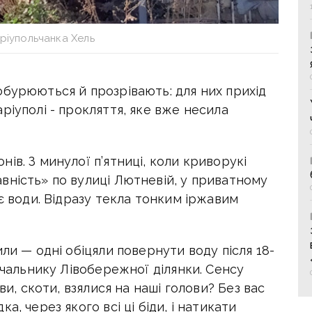
ріупольчанка Хель
обурюються й прозрівають: для них прихід
ріуполі - прокляття, яке вже несила
ів. З минулої п’ятниці, коли криворукі
вність» по вулиці Лютневій, у приватному
ає води. Відразу текла тонким іржавим
ли — одні обіцяли повернути воду після 18-
ачальнику Лівобережної ділянки. Сенсу
ви, скоти, взялися на наші голови? Без вас
, через якого всі ці біди, і натикати