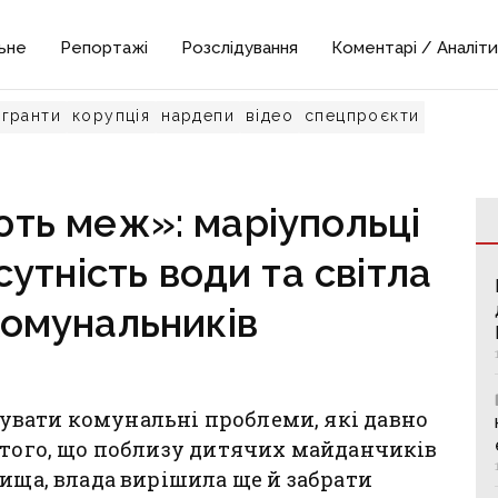
ьне
Репортажі
Розслідування
Коментарі / Аналіти
гранти
корупція
нардепи
відео
спецпроєкти
ть меж»: маріупольці
утність води та світла
комунальників
вати комунальні проблеми, які давно
 того, що поблизу дитячих майданчиків
лища, влада вирішила ще й забрати