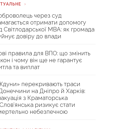
КТУАЛЬНЕ
оброволець через суд
амагається отримати допомогу
ід Світлодарської МВА: як громада
уйнує довіру до влади
ові правила для ВПО: що змінить
акон і чому він ще не гарантує
итла та виплат
Ждуни» перекривають траси
 Донеччини на Дніпро й Харків:
вакуація з Краматорська
 Слов’янська ризикує стати
мертельно небезпечною