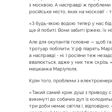
з москвою. А насправді ж проблеми
російське місто, яких на московії - т
«З будь-якою водою тепер у нас біда,
ще й побиті. Вони забиті іржею, їх н
Але для окупантів головне — щоб г
тротуар побілити. У рф піарять Марі
а насправді - ні. І росіяни теж неза
ввалюється, адже у них теж скрізь 
мешканка Маріуполя.
Крім того, проблеми з електроенерг
«Такий самий крик душі з приводу св
викинуті до собачих дуп із холодил
три доби немає світла і, відповідно,