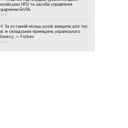
російських НПЗ та засоби управління
ударними БпЛА.
14:01
За останній місяць росія знищила 400 тис.
кв. м складських приміщень українського
бізнесу, — Forbes
14:01