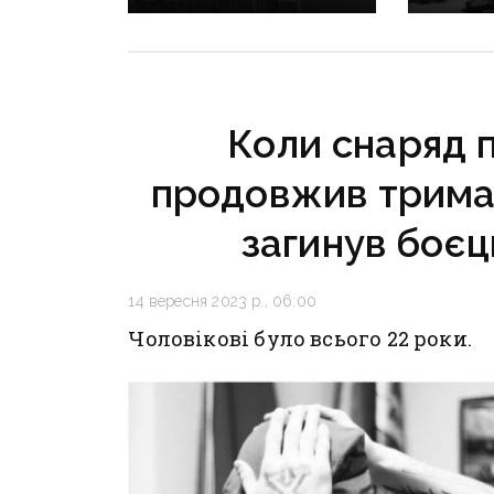
Донеччини: одна людина
сезону:
загинула, п’ятеро
наближа
поранені
інфраст
критичн
Коли снаряд п
продовжив тримат
загинув боєц
14 вересня 2023 р., 06:00
Чоловікові було всього 22 роки.