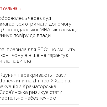
КТУАЛЬНЕ
оброволець через суд
амагається отримати допомогу
ід Світлодарської МВА: як громада
уйнує довіру до влади
ові правила для ВПО: що змінить
акон і чому він ще не гарантує
итла та виплат
Ждуни» перекривають траси
 Донеччини на Дніпро й Харків:
вакуація з Краматорська
 Слов’янська ризикує стати
мертельно небезпечною