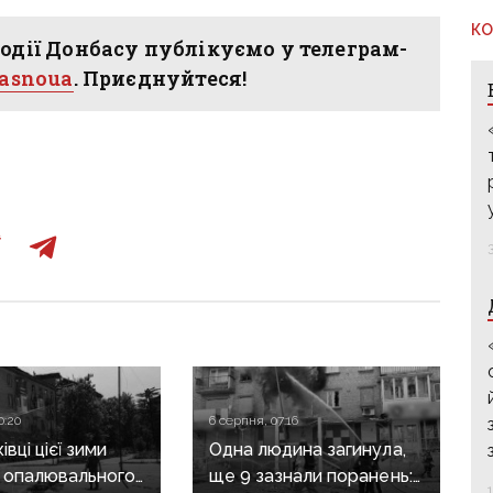
КО
одії Донбасу публікуємо у телеграм-
hasnoua
. Приєднуйтеся!
0:20
6 серпня, 07:16
вці цієї зими
Одна людина загинула,
 опалювального
ще 9 зазнали поранень: