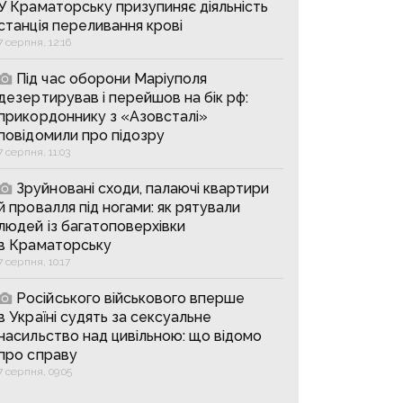
У Краматорську призупиняє діяльність
станція переливання крові
7 серпня, 12:16
Під час оборони Маріуполя
дезертирував і перейшов на бік рф:
прикордоннику з «Азовсталі»
повідомили про підозру
7 серпня, 11:03
Зруйновані сходи, палаючі квартири
й провалля під ногами: як рятували
людей із багатоповерхівки
в Краматорську
7 серпня, 10:17
Російського військового вперше
в Україні судять за сексуальне
насильство над цивільною: що відомо
про справу
7 серпня, 09:05