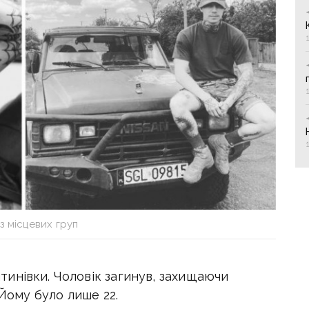
з місцевих груп
инівки. Чоловік загинув, захищаючи
 Йому було лише 22.