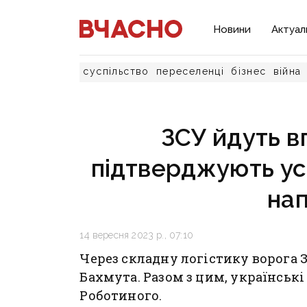
Новини
Актуал
суспільство
переселенці
бізнес
війна
ЗСУ йдуть в
підтверджують ус
на
14 вересня 2023 р., 07:10
Через складну логістику ворога
Бахмута. Разом з цим, українські
Роботиного.