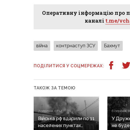
Оперативну інформацію про п
каналі
t.me/vc
війна
контрнаступ ЗСУ
Бахмут
ПОДІЛИТИСЯ У СОЦМЕРЕЖАХ:
ТАКОЖ ЗА ТЕМОЮ
7 серпня, 07:12
6 серпня, 1
Війська рф вдарили по 11
У Дружкі
населених пунктах
не буде