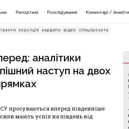
ьне
Репортажі
Розслідування
Коментарі / Аналіти
гранти
корупція
нардепи
відео
спецпроєкти
перед: аналітики
пішний наступ на двох
прямках
 ЗСУ просуваються вперед південніше
 сили мають успіх на південь від