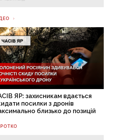
ІДЕО
АСІВ ЯР: захисникам вдається
кидати посилки з дронів
аксимально близько до позицій
ОРОТКО