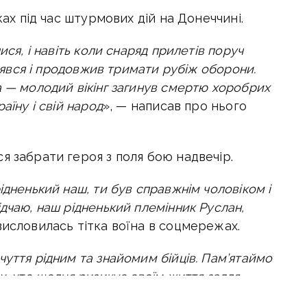
ках під час штурмових дій на Донеччині.
ися, і навіть коли снаряд прилетів поруч
днявся і продовжив тримати рубіж оборони.
а — молодий вікінг загинув смертю хоробрих
аїну і свій народ
», — написав про нього
я забрати героя з поля бою надвечір.
ідненький наш, ти був справжнім чоловіком і
дчаю, наш рідненький племінник Руслан,
висловилась тітка воїна в соцмережах.
уття рідним та знайомим бійців. Пам’ятаймо
х, хто щодня ризикує своїм життя задля