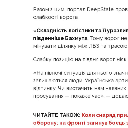
Разом з цим, портал DeepState пров
слабкості ворога.
«
Складність логістики та її уразли
південніше Бахмута
. Тому ворог н
мінувати ділянку між ЛБЗ та трасою 
Слабку позицію на півдня ворог ніяк
«На півночі ситуація для нього зна
залишаються люди. Українська арти
відтинку. Чи вистачить нам наявних 
просування — покаже час», — додаю
ЧИТАЙТЕ ТАКОЖ:
Коли снаряд при
оборону: на фронті загинув боєць 