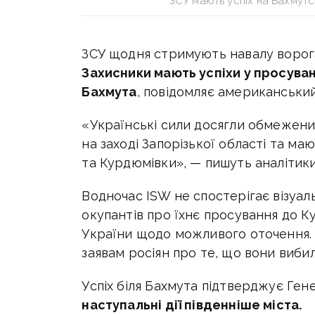
ЗСУ мають успіх на Бахмут
ЗСУ щодня стримують навалу ворога 
Захисники мають успіхи у просуван
Бахмута
, повідомляє американськи
«Українські сили досягли обмежених
на заході Запорізької області та маю
та Курдюмівки», — пишуть аналітики
Водночас ISW не спостерігає візуаль
окупантів про їхнє просування до К
України щодо можливого оточення. А
заявам росіян про те, що вони вибил
Успіх біля Бахмута підтверджує Ге
наступальні дії південніше міста.