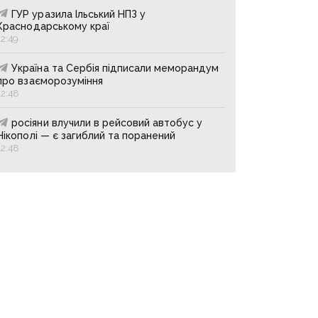
ГУР уразила Ільський НПЗ у
Краснодарському краї
12:49
Україна та Сербія підписали меморандум
про взаєморозуміння
12:48
росіяни влучили в рейсовий автобус у
Нікополі — є загиблий та поранений
12:48