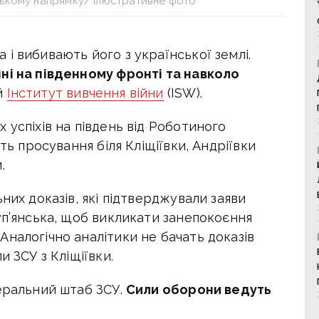
ському напрямку/ Ілюстративне фото
і вибивають його з української землі.
ні на південному фронті та навколо
й
Інститут вивчення війни
(ISW).
 успіхів на південь від Роботиного
ть просування біля Кліщіївки, Андріївки
.
них доказів, які підтверджували заяви
уп’янська, щоб викликати занепокоєння
налогічно аналітики не бачать доказів
и ЗСУ з Кліщіївки.
неральний штаб ЗСУ.
Сили оборони ведуть