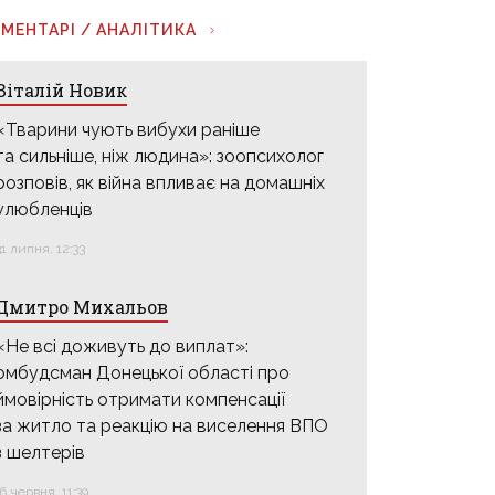
МЕНТАРІ / АНАЛІТИКА
Віталій Новик
«Тварини чують вибухи раніше
та сильніше, ніж людина»: зоопсихолог
розповів, як війна впливає на домашніх
улюбленців
31 липня, 12:33
Дмитро Михальов
«Не всі доживуть до виплат»:
омбудсман Донецької області про
ймовірність отримати компенсації
за житло та реакцію на виселення ВПО
з шелтерів
16 червня, 11:39