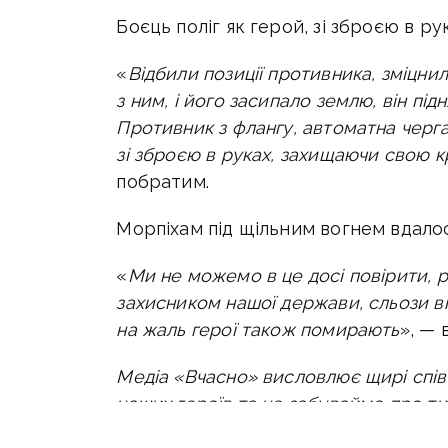
Боєць поліг як герой, зі зброєю в ру
«
Відбили позиції противника, зміцнил
з ним, і його засипало землю, він пі
Противник з флангу, автоматна черг
зі зброєю в руках, захищаючи свою кр
побратим.
Морпіхам під щільним вогнем вдалос
«
Ми не можемо в це досі повірити, р
захисником нашої держави, сльози ві
на жаль герої також помирають
», — 
Медіа «Вчасно» висловлює щирі співч
наших героїв та не забуваймо про ти
нашої свободи. Героям слава!