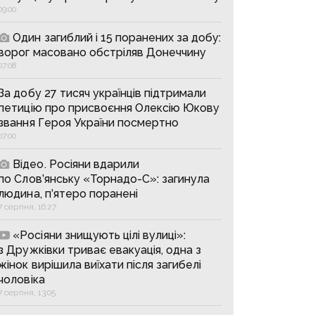
09:00
Один загиблий і 15 поранених за добу:
ворог масовано обстріляв Донеччину
07:08
За добу 27 тисяч українців підтримали
петицію про присвоєння Олексію Юкову
звання Героя України посмертно
07:00
Відео. Росіяни вдарили
по Слов’янську «Торнадо-С»: загинула
людина, п’ятеро поранені
7 серпня, 16:27
«Росіяни знищують цілі вулиці»:
з Дружківки триває евакуація, одна з
жінок вирішила виїхати після загибелі
чоловіка
7 серпня, 13:05