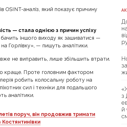
ів OSINT-аналіз, який показує причину
А
Д
н
вість — стала однією з причин успіху
в
е бачить іншого виходу як зашиватися —
р
на Горлівку», — пишуть аналітики.
Н
 вже не виправить, лише збільшить втрати.
з
ж
чно краще. Проте головним фактором
лерія робить колосальну роботу на
піхотних сил і техніки для подальшого
«
ть аналітики.
з
е
й
летів поруч, він продовжив тримати
с
з Костянтинівки