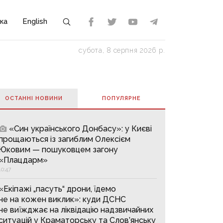
ка
English
субота, 8 серпня 2026 р.
ОСТАННІ НОВИНИ
ПОПУЛЯРНE
«Син українського Донбасу»: у Києві
прощаються із загиблим Олексієм
Юковим — пошуковцем загону
«Плацдарм»
10:47
«Екіпажі „пасуть“ дрони, їдемо
не на кожен виклик»: куди ДСНС
не виїжджає на ліквідацію надзвичайних
ситуацій у Краматорську та Слов’янську