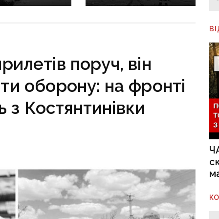
 фронт
воєнні злочини
ється,
рф на Донеччині
руктура
В
о зруйнована
рилетів поруч, він
и оборону: на фронті
ь з Костянтинівки
Ч
с
м
К