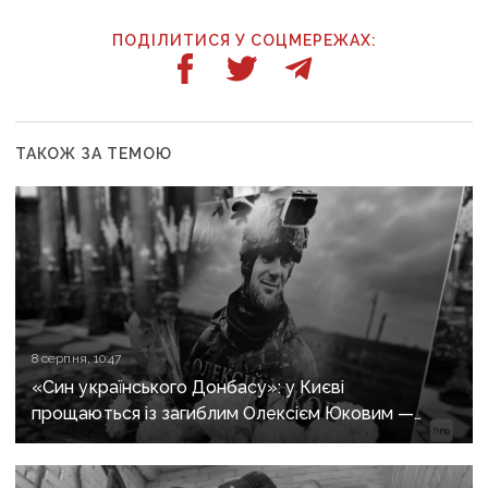
ПОДІЛИТИСЯ У СОЦМЕРЕЖАХ:
ТАКОЖ ЗА ТЕМОЮ
8 серпня, 10:47
«Син українського Донбасу»: у Києві
прощаються із загиблим Олексієм Юковим —
пошуковцем загону «Плацдарм»