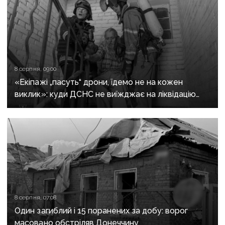
8 серпня, 09:00
«Екіпажі „пасуть“ дрони, їдемо не на кожен
виклик»: куди ДСНС не виїжджає на ліквідацію
надзвичайних ситуацій у Краматорську
та Слов’янську
8 серпня, 07:08
Один загиблий і 15 поранених за добу: ворог
масовано обстріляв Донеччину