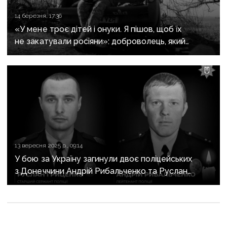
14 березня, 17:36
«У мене троє дітей і онуки. Я пішов, щоб їх
не закатували росіяни»: доброволець, який
пройшов піхотне пекло в спецпідрозділі, вибиває
ворога з Лиманщини дронами
13 вересня 2025 р., 09:14
У бою за Україну загинули двоє поліцейських
з Донеччини Андрій Рибальченко та Руслан
Гриценко