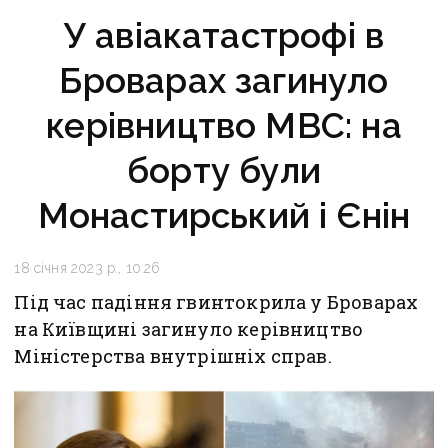
У авіакатастрофі в
Броварах загинуло
керівництво МВС: на
борту були
Монастирський і Єнін
18 січня 2023 р., 10:26
Під час падіння гвинтокрила у Броварах
на Київщині загинуло керівництво
Міністерства внутрішніх справ.