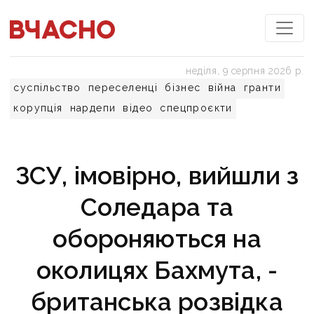
неділя, 9 серпня 2026 р.
суспільство
переселенці
бізнес
війна
гранти
корупція
нардепи
відео
спецпроєкти
ЗСУ, імовірно, вийшли з
Соледара та
обороняються на
околицях Бахмута, -
британська розвідка