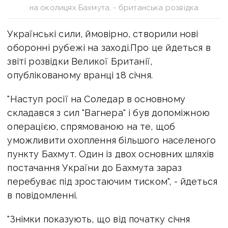
на околицях Бахмута, - британська розвідка
Українські сили, ймовірно, створили нові
оборонні рубежі на заході.Про це йдеться в
звіті розвідки Великої Британії,
опублікованому вранці 18 січня.
"Наступ росії на Соледар в основному
складався з сил "Вагнера" і був допоміжною
операцією, спрямованою на те, щоб
уможливити охоплення більшого населеного
пункту Бахмут. Один із двох основних шляхів
постачання України до Бахмута зараз
перебуває під зростаючим тиском", - йдеться
в повідомленні.
"Знімки показують, що від початку січня