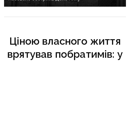
Ціною власного життя
врятував побратимів: у
боях за Луганщину
загинув старший
солдат Антон Незола
18 січня 2023 р., 09:53
Старший солдат Антон Незола загинув 6
грудня 2022 року у бою з ворожою