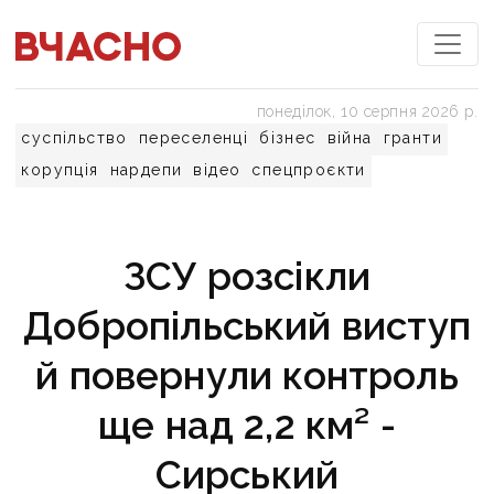
понеділок, 10 серпня 2026 р.
суспільство
переселенці
бізнес
війна
гранти
корупція
нардепи
відео
спецпроєкти
ЗСУ розсікли
Добропільський виступ
й повернули контроль
ще над 2,2 км² -
Сирський