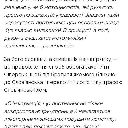
знищено 5 чи 6 мотоциклістів, які рухались
просто по відкритій місцевості. Завдяки такій
недолугості противника цей особовий склад
був вчасно виявлений. В принципі, в полі,
разом з рештками мототехніки і
залишився», — розповів він.
За його словами, активізація на напрямку —
це продовження спроб ворога захопити
Сіверськ, щоб підібратися якомога ближче
до Слов’янська і перекрити логістику трасою
Слов’янськ-Ізюм.
«Є інформація, що противник не тільки
використовує fpv-дрони, а й намагається
інженерними заходами порушити логістику.
Хлопці вже показували те, що „їжаки“