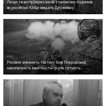
Люди тікають через вікна з палаючих будинків:
як російські КАБи нищать Дружківку
10:15
Росіяни змінюють тактику біля Покровська:
накопичують малі піхотні групи, готують
бронештурми та намагаються перерізати
логістику