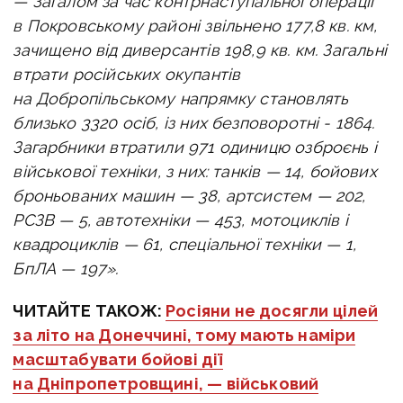
—
Загалом за час контрнаступальної операції
в Покровському районі звільнено 177,8 кв. км,
зачищено від диверсантів 198,9 кв. км.
Загальні
втрати російських окупантів
на Добропільському напрямку становлять
близько 3320 осіб, із них безповоротні - 1864.
Загарбники втратили 971 одиницю озброєнь і
військової техніки, з них: танків — 14, бойових
броньованих машин — 38, артсистем — 202,
РСЗВ — 5, автотехніки — 453, мотоциклів і
квадроциклів — 61, спеціальної техніки — 1,
БпЛА — 197».
ЧИТАЙТЕ ТАКОЖ:
Росіяни не досягли цілей
за літо на Донеччині, тому мають наміри
масштабувати бойові дії
на Дніпропетровщині, — військовий