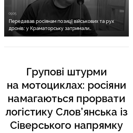
09:05
Передавав росіянам позиції військових та рух
дронів: у Краматорську затримали
адміністратора Telegram-каналу
Групові штурми
на мотоциклах: росіяни
намагаються прорвати
логістику Слов’янська із
Сіверського напрямку