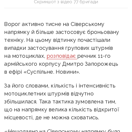
Скриншот з відео 77 бригади
Ворог активно тисне на Сіверському
напрямку й більше застосовує броньовану
техніку. На цьому відтинку почастішали
випадки застосування групових штурмів
на мотоциклах,
розповідає
речник 11-го
армійського корпусу
Дмитро Запорожець
в ефірі «Суспільне. Новини».
За його словами, кількість і інтенсивність
мотоциклетних штурмів відчутно
збільшилася.
Така тактика зумовлена тим,
що на напрямку велика кількість відкритої
місцевості, де не можна сховатись.
«Нещодавно на Сіверському напрямку було