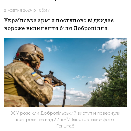
2 жовтня 2025 р., 06:47
Українська армія поступово відкидає
вороже вклинення біля Добропілля.
ЗСУ розсікли Добропільський виступ й повернули
контроль ще над 2,2 км²/ Ілюстративне фото:
Генштаб