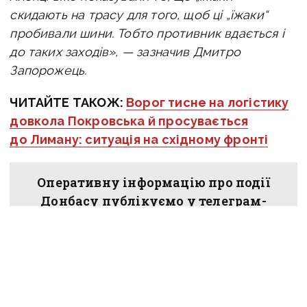
скидають на трасу для того, щоб ці „їжаки“
пробивали шини. Тобто противник вдається і
до таких заходів», — зазначив Дмитро
Запорожець.
ЧИТАЙТЕ ТАКОЖ:
Ворог тисне на логістику
довкола Покровська й просувається
до Лиману: ситуація на східному фронті
Оперативну інформацію про події
Донбасу публікуємо у телеграм-
каналі
t.me/vchasnoua
. Приєднуйтеся!
війна
Донецька область
російські окупанти