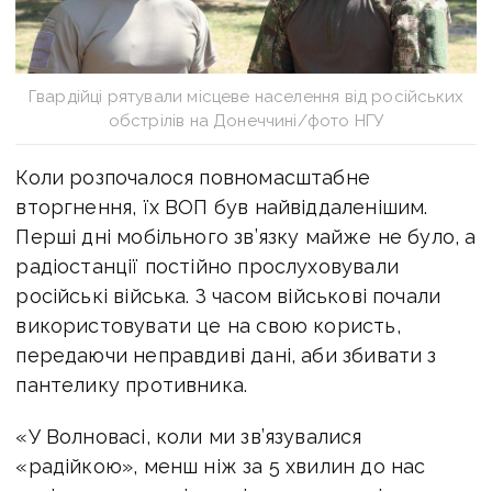
Гвардійці рятували місцеве населення від російських
обстрілів на Донеччині/фото НГУ
Коли розпочалося повномасштабне
вторгнення, їх ВОП був найвіддаленішим.
Перші дні мобільного зв’язку майже не було, а
радіостанції постійно прослуховували
російські війська. З часом військові почали
використовувати це на свою користь,
передаючи неправдиві дані, аби збивати з
пантелику противника.
«У Волновасі, коли ми зв’язувалися
«радійкою», менш ніж за 5 хвилин до нас