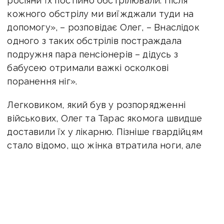
росіяни їх постійно обстрілювали. Після
кожного обстрілу ми виїжджали туди на
допомогу», – розповідає Олег, – Внаслідок
одного з таких обстрілів постраждала
подружня пара пенсіонерів – дідусь з
бабусею отримали важкі осколкові
поранення ніг».
Легковиком, який був у розпорядженні
військових, Олег та Тарас якомога швидше
доставили їх у лікарню. Пізніше гвардійцям
стало відомо, що жінка втратила ноги, але
вижила.
«Через зруйновані мости та побиті дороги
«швидка» не могла проїхати в обстріляні
населені пункти, тому, забирала поранених у
нас», – розповідають гвардійці.