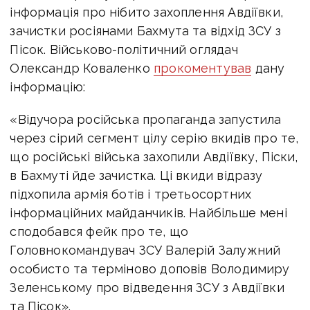
інформація про нібито захоплення Авдіївки,
зачистки росіянами Бахмута та відхід ЗСУ з
Пісок. Військово-політичний оглядач
Олександр Коваленко
прокоментував
дану
інформацію:
«Відучора російська пропаганда запустила
через сірий сегмент цілу серію вкидів про те,
що російські війська захопили Авдіївку, Піски,
в Бахмуті йде зачистка. Ці вкиди відразу
підхопила армія ботів і третьосортних
інформаційних майданчиків. Найбільше мені
сподобався фейк про те, що
Головнокомандувач ЗСУ Валерій Залужний
особисто та терміново доповів Володимиру
Зеленському про відведення ЗСУ з Авдіївки
та Пісок».