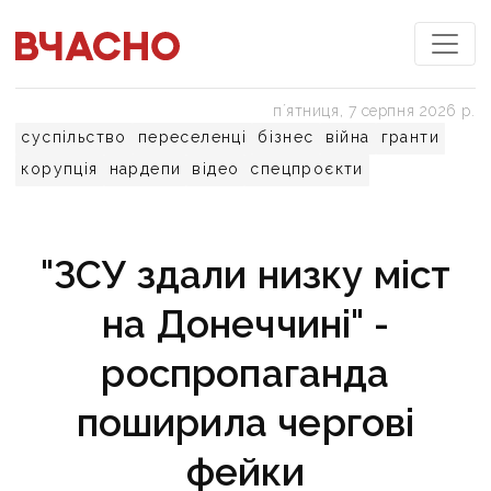
пʼятниця, 7 серпня 2026 р.
суспільство
переселенці
бізнес
війна
гранти
корупція
нардепи
відео
спецпроєкти
"ЗСУ здали низку міст
на Донеччині" -
роспропаганда
поширила чергові
фейки