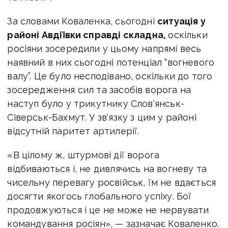
За словами Коваленка, сьогодні
ситуація у
районі Авдіївки справді складна,
оскільки
росіяни зосередили у цьому напрямі весь
наявний в них сьогодні потенціал “вогневого
валу”. Це було несподівано, оскільки до того
зосередження сил та засобів ворога на
наступ було у трикутнику Слов'янськ-
Сіверськ-Бахмут. У зв'язку з цим у районі
відсутній паритет артилерії.
«В цілому ж, штурмові дії ворога
відбиваються і, не дивлячись на вогневу та
чисельну перевагу росвійськ, їм не вдається
досягти якогось глобального успіху. Бої
продовжуються і це не може не нервувати
командування росіян», — зазначає Коваленко.