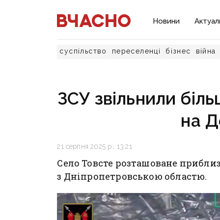
Новини
Актуал
суспільство
переселенці
бізнес
війна
ЗСУ звільнили біль
на Д
21 серпня 2025 р., 13:21
Село Товсте розташоване приблиз
з Дніпропетровською областю.