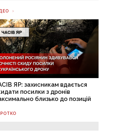
ІДЕО
АСІВ ЯР: захисникам вдається
кидати посилки з дронів
аксимально близько до позицій
ОРОТКО