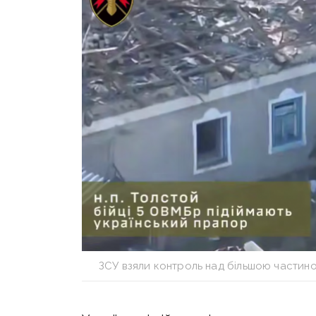
ЗСУ взяли контроль над більшою частино