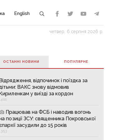
ка
English
четвер, 6 серпня 2026 р.
ОСТАННІ НОВИНИ
ПОПУЛЯРНE
Відрядження, відпочинок і поїздка за
дітьми: ВАКС знову відмовив
Кириленкам у виїзді за кордон
14:00
Працював на ФСБ і наводив вогонь
на позиції ЗСУ: священника Покровської
єпархії засудили до 15 років
13:53