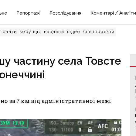
ьне
Репортажі
Розслідування
Коментарі / Аналіти
гранти
корупція
нардепи
відео
спецпроєкти
шу частину села Товсте
онеччині
но за 7 км від адміністративної межі