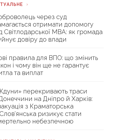
КТУАЛЬНЕ
оброволець через суд
амагається отримати допомогу
ід Світлодарської МВА: як громада
уйнує довіру до влади
ові правила для ВПО: що змінить
акон і чому він ще не гарантує
итла та виплат
Ждуни» перекривають траси
 Донеччини на Дніпро й Харків:
вакуація з Краматорська
 Слов’янська ризикує стати
мертельно небезпечною