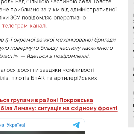
нтроль над більшою частиною села Товсте
ане приблизно за 7 км від адміністративної
іхи ЗСУ повідомляє оперативно-
в
телеграм-каналі
.
в 5-ї окремої важкої механізованої бригади
було повернуто більшу частину населеного
ласті», — йдеться в повідомленні.
алося досягти завдяки «сміливості
ілів, пілотів БпАК та артилерійських
ься групами в районі Покровська
біля Лиману: ситуація на східному фронті