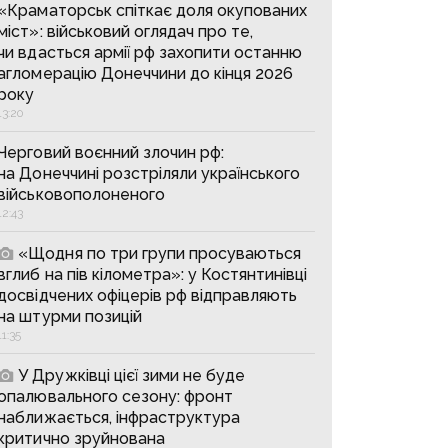
«Краматорськ спіткає доля окупованих
міст»: військовий оглядач про те,
чи вдасться армії рф захопити останню
агломерацію Донеччини до кінця 2026
року
13:20
Черговий воєнний злочин рф:
на Донеччині розстріляли українського
військовополоненого
12:43
«Щодня по три групи просуваються
вглиб на пів кілометра»: у Костянтинівці
досвідчених офіцерів рф відправляють
на штурми позицій
11:35
У Дружківці цієї зими не буде
опалювального сезону: фронт
наближається, інфраструктура
критично зруйнована