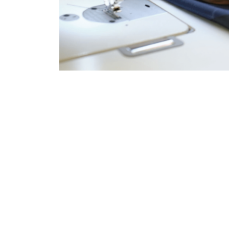
На Івано-Франківщині на роботу до ш
Переселенці, які втратили житло й 
Франківщині. Тут нині шукають на ш
журналістам «Вчасно» голова ГО «Т
«Роботу надаємо у селищі Обертин.
зарплату за зміну 700−1000 грн. Все 
та бажання заробляти. Учням початкі
що нашиють, — каже Юрчак. — Для од
за 500 грн в місяць. Там є всі
належні