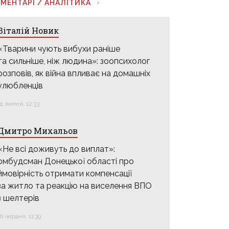
МЕНТАРІ / АНАЛІТИКА
Віталій Новик
«Тварини чують вибухи раніше
та сильніше, ніж людина»: зоопсихолог
розповів, як війна впливає на домашніх
улюбленців
31 липня, 12:33
Дмитро Михальов
«Не всі доживуть до виплат»:
омбудсман Донецької області про
ймовірність отримати компенсації
за житло та реакцію на виселення ВПО
з шелтерів
16 червня, 11:39