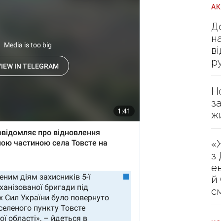
А
Д
н
в
р
Н
з
ж
«
з
е
й
с