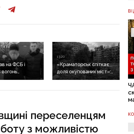
В
13:20
в на ФСБ і
«Краматорськ спіткає
 вогонь
доля окупованих міст»:
ії ЗСУ:
військовий оглядач про
Ч
ика Покровської
те, чи вдасться армії
с
засудили до 15
рф захопити останню
м
агломерацію Донеччини
до кінця 2026 року
івщині переселенцям
К
боту з можливістю