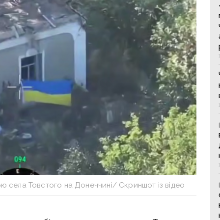
ю села Товстого на Донеччині/ Скриншот із відео