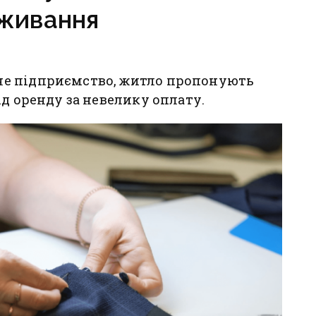
живання
е підприємство, житло пропонують
ід оренду за невелику оплату.