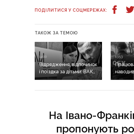
ПОДІЛИТИСЯ У СОЦМЕРЕЖАХ:
ТАКОЖ ЗА ТЕМОЮ
14:00
13:53
Відрядження, відпочинок
Працюва
і поїздка за дітьми: ВАКС
наводив
знову відмовив
на позиц
Кириленкам у виїзді
священн
за кордон
єпархії 
років
На Івано-Франк
пропонують ро