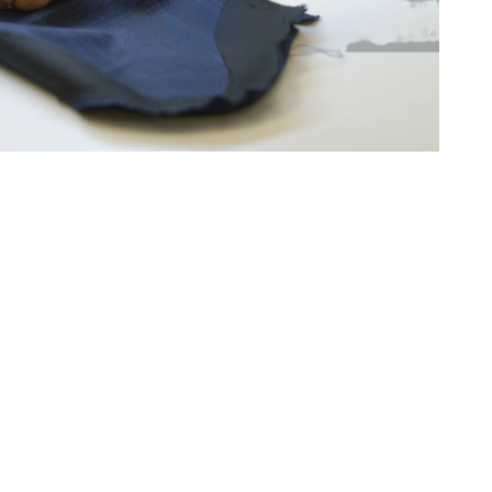
вейної фабрики шукають ВПО/ Ілюстративне фото
роботу, можуть оселитися на Івано-
вейне підприємство робітниць, розповідає
верда Воля» Сергій Юрчак.
 Ц
ікавлять професійні швачки, надаємо
залежить від уміння, професійності
вцям платимо 300 грн й додатково за те,
иноких жінок є ліжко-місце в гуртожитку
 комфортні умови: кухня, туалети, душова