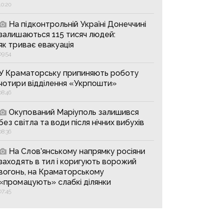
10:20
На підконтрольній Україні Донеччині
залишаються 115 тисяч людей:
як триває евакуація
09:54
У Краматорську припиняють роботу
чотири відділення «Укрпошти»
08:46
Окупований Маріуполь залишився
без світла та води після нічних вибухів
08:36
На Слов’янському напрямку росіяни
заходять в тил і коригують ворожий
вогонь, на Краматорському
«промацують» слабкі ділянки
07:45