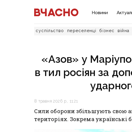
Новини
Актуал
суспільство
переселенці
бізнес
війна
«Азов» у Маріупол
в тил росіян за до
ударног
8 травня 2026 р., 11:21
Сили оборони збільшують свою ак
територіях. Зокрема українські 