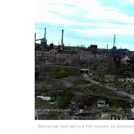
Військові залітають в тил росіян за доп