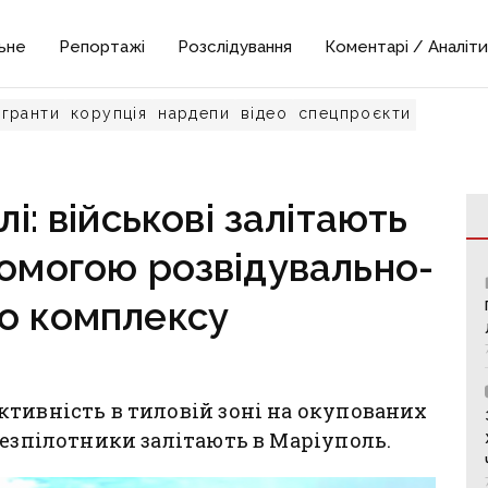
ьне
Репортажі
Розслідування
Коментарі / Аналіти
гранти
корупція
нардепи
відео
спецпроєкти
і: військові залітають
помогою розвідувально-
о комплексу
тивність в тиловій зоні на окупованих
безпілотники залітають в Маріуполь.