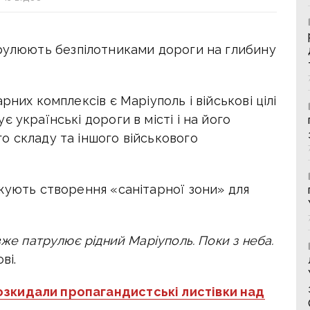
рулюють безпілотниками дороги на глибину
рних комплексів є Маріуполь і військові цілі
 українські дороги в місті і на його
о складу та іншого військового
жують створення «санітарної зони» для
вже патрулює рідний Маріуполь. Поки з неба.
ві.
озкидали пропагандистські листівки над