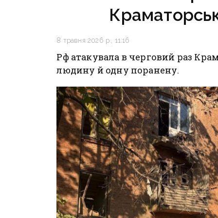
Краматорськ:
8 травня 2026 р., 11:16
Рф атакувала в черговий раз Крам
людину й одну поранену.