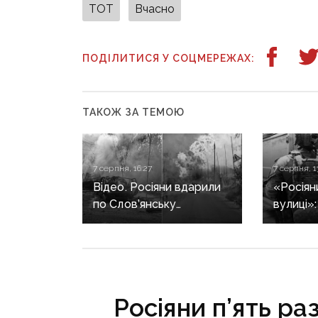
ТОТ
Вчасно
ПОДІЛИТИСЯ У СОЦМЕРЕЖАХ:
ТАКОЖ ЗА ТЕМОЮ
7 серпня, 16:27
7 серпня, 1
Відео. Росіяни вдарили
«Росіян
по Слов’янську
вулиці»
«Торнадо-С»: загинула
триває 
людина, п’ятеро
жінок в
поранені
після за
Росіяни п’ять ра