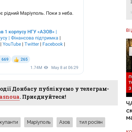
В
одії Донбасу публікуємо у телеграм-
hasnoua
. Приєднуйтеся!
Ч
с
м
окупанти
Маріуполь
Азов
тил росіян
К