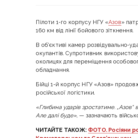
Пілоти 1-го корпусу НГУ «
Азов
» пат
160 км від лінії бойового зіткнення.
В об'єктиві камер розвідувально-уда
окупантів. Супротивник використовує
околицях для переміщення особовог
обладнання.
Бійці 1-й корпус НГУ «Азов» продов
російської логістики.
«Глибина ударів зростатиме.
„Азов“ 
Але далі буде»,
— зазначають військо
ЧИТАЙТЕ ТАКОЖ:
ФОТО. Росіяни р