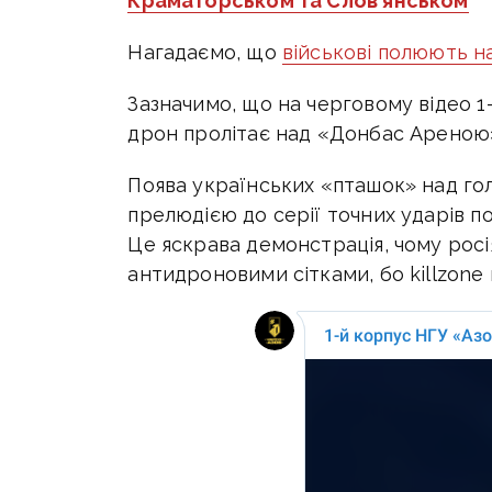
Краматорськом та Слов’янськом
Нагадаємо, що
військові полюють н
Зазначимо, що на черговому відео 1
дрон пролітає над «Донбас Ареною»
Поява українських «пташок» над г
прелюдією до серії точних ударів по
Це яскрава демонстрація, чому рос
антидроновими сітками, бо killzone 