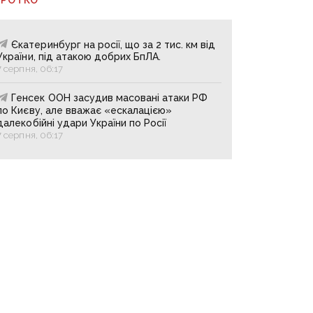
Єкатеринбург на росії, що за 2 тис. км від
України, під атакою добрих БпЛА.
7 серпня, 06:17
Генсек ООН засудив масовані атаки РФ
по Києву, але вважає «ескалацією»
далекобійні удари України по Росії
7 серпня, 06:17