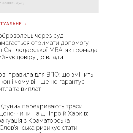
7 серпня, 05:23
КТУАЛЬНЕ
оброволець через суд
амагається отримати допомогу
ід Світлодарської МВА: як громада
уйнує довіру до влади
ові правила для ВПО: що змінить
акон і чому він ще не гарантує
итла та виплат
Ждуни» перекривають траси
 Донеччини на Дніпро й Харків:
вакуація з Краматорська
 Слов’янська ризикує стати