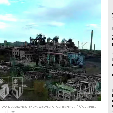
омогою розвідувально-ударного комплексу/ Скриншот
із відео