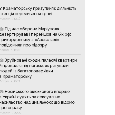
У Краматорську призупиняє діяльність
станція переливання крові
7 серпня, 12:16
Під час оборони Маріуполя
дезертирував і перейшов на бік рф:
прикордоннику з «Азовсталі»
повідомили про підозру
7 серпня, 11:03
Зруйновані сходи, палаючі квартири
й провалля під ногами: як рятували
людей із багатоповерхівки
в Краматорську
7 серпня, 10:17
Російського військового вперше
в Україні судять за сексуальне
насильство над цивільною: що відомо
про справу
7 серпня, 09:05