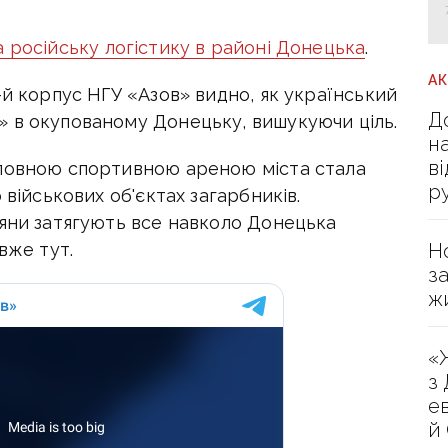
а російську логістику в районі Донецька
.
А
-й корпус НГУ «Азов» видно, як український
Д
 в окупованому Донецьку, вишукуючи ціль.
н
в
оловною спортивною ареною міста стала
р
 військових об'єктах загарбників.
іяни затягують все навколо Донецька
Н
вже тут.
з
ж
«
з
е
й