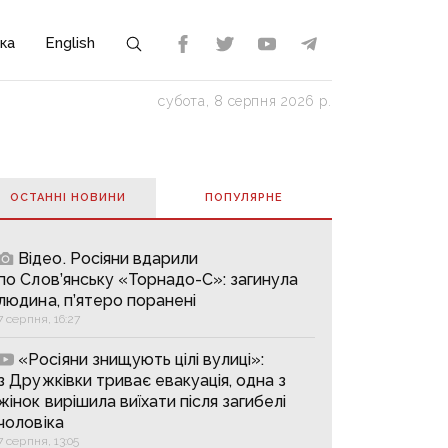
ка
English
субота, 8 серпня 2026 р.
ОСТАННІ НОВИНИ
ПОПУЛЯРНE
Відео. Росіяни вдарили
по Слов’янську «Торнадо-С»: загинула
людина, п’ятеро поранені
7 серпня, 16:27
«Росіяни знищують цілі вулиці»:
з Дружківки триває евакуація, одна з
жінок вирішила виїхати після загибелі
чоловіка
7 серпня, 13:05