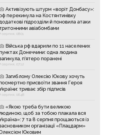
Активізують штурм «воріт Донбасу»:
рф перекинула на Костянтинівку
додаткові підрозділи й поновила атаки
тритонними авіабомбами
7 серпня, 08:01
Війська рф вдарили по 11 населених
пунктах Донеччини: одна людина
загинула, п’ятеро поранені
7 серпня, 07:12
Загиблому Олексію Юкову хочуть
посмертно присвоїти звання Героя
України: триває збір підписів
7 серпня, 06:48
«Якою треба бути великою
людиною, щоб за тобою плакала вся
Україна»: 7 та 8 серпня прощаються із
засновником організації «Плацдарм»
Олексієм Юковим