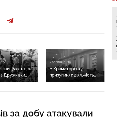
3:05
7 серпня, 12:16
и знищують цілі
У Краматорську
: з Дружківки
призупиняє діяльність
евакуація, одна з
станція переливання
ирішила виїхати
крові
гибелі чоловіка
зів за добу атакували