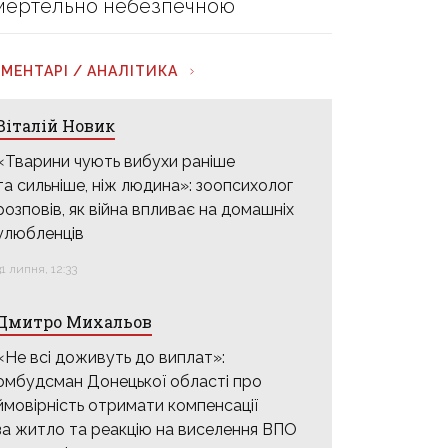
мертельно небезпечною
МЕНТАРІ / АНАЛІТИКА
Віталій Новик
«Тварини чують вибухи раніше
та сильніше, ніж людина»: зоопсихолог
розповів, як війна впливає на домашніх
улюбленців
31 липня, 12:33
Дмитро Михальов
«Не всі доживуть до виплат»:
омбудсман Донецької області про
ймовірність отримати компенсації
за житло та реакцію на виселення ВПО