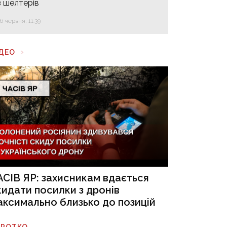
з шелтерів
16 червня, 11:39
ІДЕО
АСІВ ЯР: захисникам вдається
кидати посилки з дронів
аксимально близько до позицій
ОРОТКО