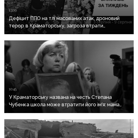
13:00
Дефіцит ППО на тлі масованих атак, дроновий
терор в Краматорську, загроза втрати
Костянтинівки та прощання з Олексієм Юковим:
важливе за тиждень
10:45
У Краматорську названа на честь Степана
Чубенка школа може втратити його ім'я: мама
загиблого героя розповіла про рішення влади