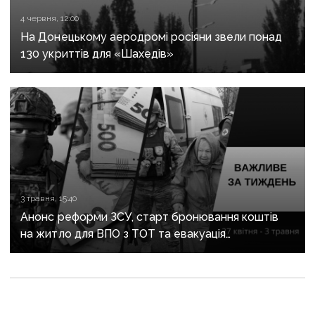
4 червня, 12:00
На Донецькому аеродромі росіяни звели понад
130 укриттів для «Шахедів»
3 травня, 15:40
Анонс реформи ЗСУ, старт бронювання коштів
на житло для ВПО з ТОТ та евакуація
з Донеччини: важливе за тиждень