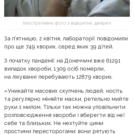
Ілюстративне фото з відкритих джерел
За п’ятницю, 2 квітня, лабораторії повідомили
про ще 749 хворих, серед яких 39 дітей.
З початку пандемії на Донеччині вже 61291
випадок хвороби, 1309 осіб померли,
на лікуванні перебувають 12879 хворих.
«Уникайте масових скупчень людей, носіть
та регулярно міняйте маски, ретельно мийте
руки з милом. Тільки так можна уповільнити
розповсюдження хвороби і вберегти від неї
себе та близьких. Не нехтуйте цими
простими пересторогами: вони рятують