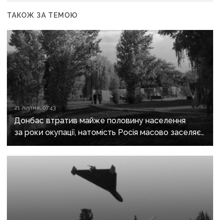
ТАКОЖ ЗА ТЕМОЮ
21 липня, 07:43
Донбас втратив майже половину населення
за роки окупації, натомість Росія масово заселяє
регіон своїми громадянами — ГУР