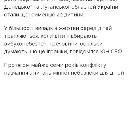
Донецької та Луганської областей України
стали щонайменше 42 дитини.
У більшості випадків жертви серед дітей
трапляються, коли діти підбирають
вибухонебезпечні речовини, оскільки
думають, шо це іграшки, повідомляє ЮНІСЕФ.
Протягом майже семи років конфлікту
навчання з питань мінної небезпеки для дітей
по обидва боки від лінії розмежування
залишається вкрай важливим.
Також через міни на Донбасі з серпня 2020
року по січень 2021 року загинули вісім
цивільних осіб.