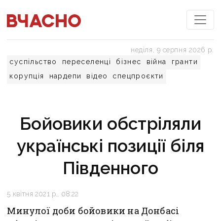
неділя, 9 серпня 2026 р.
суспільство
переселенці
бізнес
війна
гранти
корупція
нардепи
відео
спецпроєкти
Бойовики обстріляли
українські позиції біля
Південного
5 квітня 2021 р., 08:22
Минулої доби бойовики на Донбасі