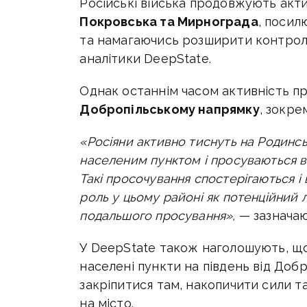
Російські війська продовжують ак
Покровська та Мирнограда
, посил
та намагаючись розширити контрол
аналітики DeepState.
Однак останнім часом активність 
Добропільському напрямку
, зокре
«Росіяни активно тиснуть на Родинсь
населеним пунктом і просуваються в
Такі просочування спостерігаються і 
роль у цьому районі як потенційний 
подальшого просування»,
— зазначаю
У DeepState також наголошують, щ
населені пункти на південь від Добр
закріпитися там, накопичити сили 
на місто.