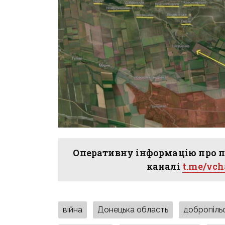
Оперативну інформацію про п
каналі
t.me/vc
війна
Донецька область
добропіль