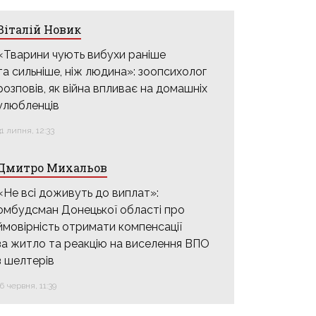
Віталій Новик
«Тварини чують вибухи раніше
та сильніше, ніж людина»: зоопсихолог
розповів, як війна впливає на домашніх
улюбленців
31 липня, 12:33
Дмитро Михальов
«Не всі доживуть до виплат»:
омбудсман Донецької області про
ймовірність отримати компенсації
за житло та реакцію на виселення ВПО
з шелтерів
16 червня, 11:39