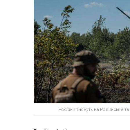
Росіяни тиснуть на Родинське т