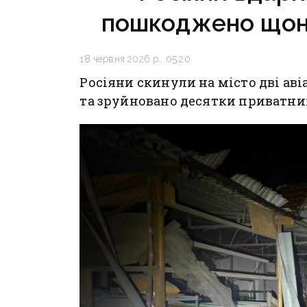
пошкоджено щон
18 червня 2026 р., 05:20
Росіяни скинули на місто дві ав
та зруйновано десятки приватних