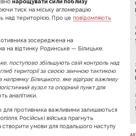
тивно
нарощувати сили поблизу
юючи тиск на міську агломерацію
ь над територією. Про це
повідомляють
противника зосереджена на
ма на відтинку Родинське — Білицьке.
ке, поступово збільшують свій контроль над
глиб території за своєю звичною тактикою.
в напрямку Білицького, яке відіграє важливу
логістичний вузол та опорний пункт для
ть аналітики.
о для противника важливими залишаються
опілля. Російські війська прагнуть
та створити умови для подальшого наступу
А