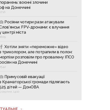
поранень: воєнні злочини
рф на Донеччині
07:16
Росіяни чотири рази атакували
Слов’янськ FPV-дронами: є влучання
у центрі міста
06:09
Хотіли зняти «переможне» відео
з триколором, але потрапили в полон:
морпіхи розповіли про провалену ІПСО
росіян на Донеччині
05:42
Примусовій евакуації
з Краматорської громади підлягають
525 дітей — ДонОВА
5 серпня, 14:10
КТУАЛЬНЕ