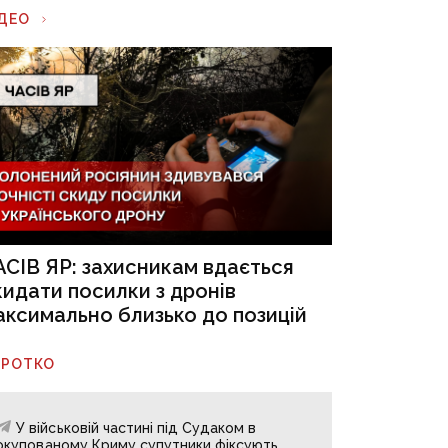
ІДЕО
АСІВ ЯР: захисникам вдається
кидати посилки з дронів
аксимально близько до позицій
ОРОТКО
У військовій частині під Судаком в
окупованому Криму супутники фіксують