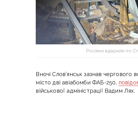
Росіяни вдарили по С
Вночі Слов’янськ зазнав чергового 
місто дві авіабомби ФАБ-250,
повід
військової адміністрації Вадим Лях.
За його словами, внаслідок атаки
приватних будинків, магазини, стан
автомобілів і господарчі споруди. Н
постраждалих.