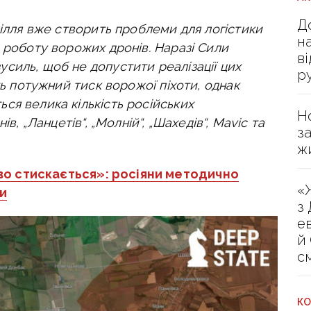
Д
пілля вже створить проблеми для логістики
н
 роботу ворожих дронів. Наразі Сили
в
силь, щоб не допустити реалізації цих
р
ть потужний тиск ворожої піхоти, однак
ся велика кількість російських
Н
в, „Ланцетів“, „Молній“, „Шахедів“, Mavic та
з
ж
во стискається»: росіяни методично
«
и
з
е
й
с
КО