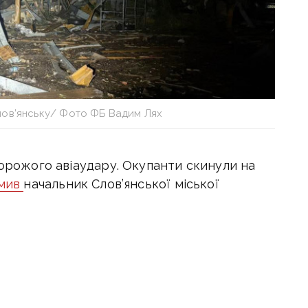
лов’янську/ Фото ФБ Вадим Лях
ворожого авіаудару. Окупанти скинули на
омив
начальник Слов’янської міської
 пошкоджено та зруйновано щонайменше 35
цію технічного обслуговування, 8
а щастя, цього разу обійшлося без