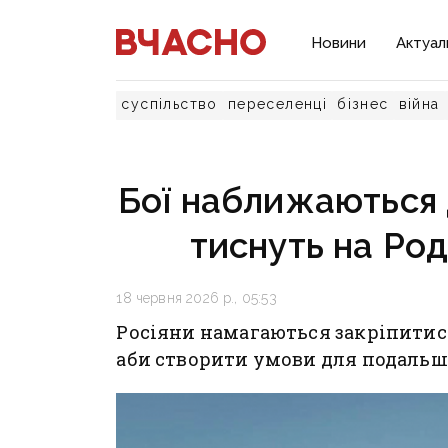
Новини
Актуал
суспільство
переселенці
бізнес
війна
Бої наближаються 
тиснуть на Род
18 червня 2026 р., 05:53
Росіяни намагаються закріпитися
аби створити умови для подальш