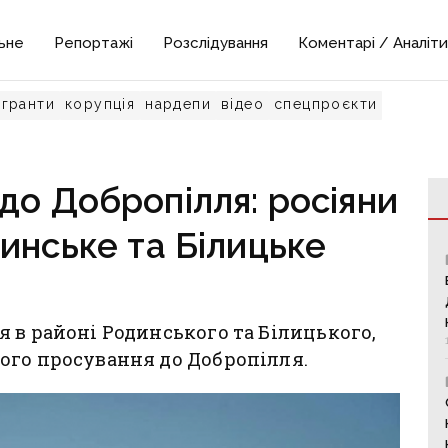
ьне
Репортажі
Розслідування
Коментарі / Аналіти
гранти
корупція
нардепи
відео
спецпроєкти
до Добропілля: росіяни
инське та Білицьке
 в районі Родинського та Білицького,
ого просування до Добропілля.