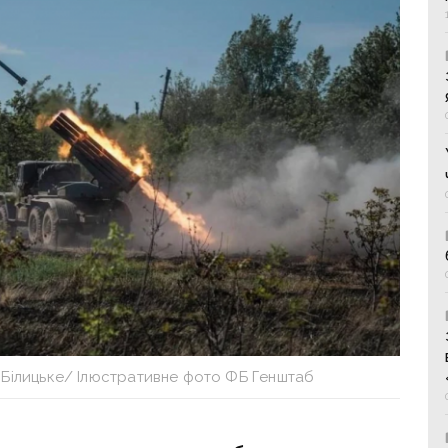
а Білицьке/ Ілюстративне фото ФБ Генштаб