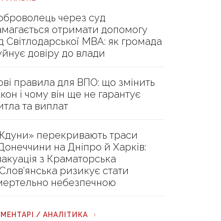
оброволець через суд
амагається отримати допомогу
ід Світлодарської МВА: як громада
уйнує довіру до влади
ові правила для ВПО: що змінить
акон і чому він ще не гарантує
итла та виплат
Ждуни» перекривають траси
 Донеччини на Дніпро й Харків:
вакуація з Краматорська
 Слов’янська ризикує стати
мертельно небезпечною
МЕНТАРІ / АНАЛІТИКА