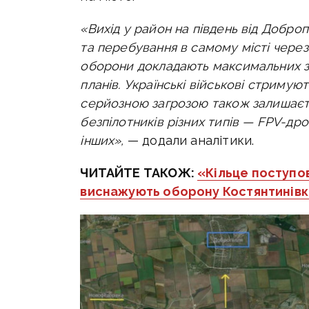
«Вихід у район на південь від Добро
та перебування в самому місті через
оборони докладають максимальних зу
планів. Українські військові стримую
серйозною загрозою також залишаєть
безпілотників різних типів — FPV-дроні
інших»,
— додали аналітики.
ЧИТАЙТЕ ТАКОЖ:
«
Кільце поступо
виснажують оборону Костянтинівк