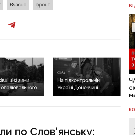
У
Вчасно
фронт
В
09:54
Ч
вці цієї зими
На підконтрольній
с
 опалювального
Україні Донеччині
м
 фронт
залишаються 115 тисяч
ється,
людей: як триває
руктура
евакуація
К
о зруйнована
ли по Слов’янську: