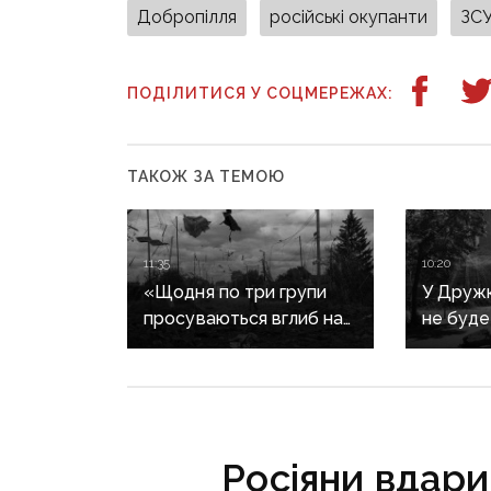
Добропілля
російські окупанти
ЗС
ПОДІЛИТИСЯ У СОЦМЕРЕЖАХ:
ТАКОЖ ЗА ТЕМОЮ
11:35
10:20
«Щодня по три групи
У Дружкі
просуваються вглиб на
не буде
пів кілометра»:
сезону:
у Костянтинівці
наближа
досвідчених офіцерів рф
інфраст
відправляють на штурми
критичн
позицій
Росіяни вдари