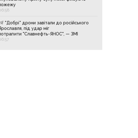
пожежу
06:58
"Добрі" дрони завітали до російського
Ярославля, під удар міг
потрапити "Славнефть-ЯНОС", — ЗМІ
06:57