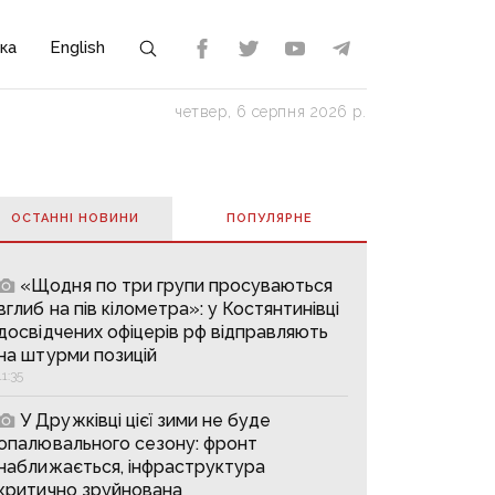
ка
English
четвер, 6 серпня 2026 р.
ОСТАННІ НОВИНИ
ПОПУЛЯРНE
«Щодня по три групи просуваються
вглиб на пів кілометра»: у Костянтинівці
досвідчених офіцерів рф відправляють
на штурми позицій
11:35
У Дружківці цієї зими не буде
опалювального сезону: фронт
наближається, інфраструктура
критично зруйнована