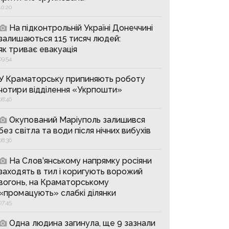
10:20
На підконтрольній Україні Донеччині
залишаються 115 тисяч людей:
як триває евакуація
09:54
У Краматорську припиняють роботу
чотири відділення «Укрпошти»
08:46
Окупований Маріуполь залишився
без світла та води після нічних вибухів
08:36
На Слов’янському напрямку росіяни
заходять в тил і коригують ворожий
вогонь, на Краматорському
«промацують» слабкі ділянки
07:45
Одна людина загинула, ще 9 зазнали