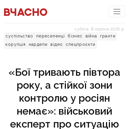
субота, 8 серпня 2026 р.
суспільство
переселенці
бізнес
війна
гранти
корупція
нардепи
відео
спецпроєкти
«Бої тривають півтора
року, а стійкої зони
контролю у росіян
немає»: військовий
експерт про ситуацію