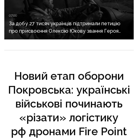
07:00
За добу 27 тисяч українців підтримали петицію
про присвоєння Олексію Юкову звання Героя
України посмертно
Новий етап оборони
Покровська: українські
військові починають
«різати» логістику
рф дронами Fire Point