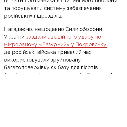
об'єкти противника в глибині його оборони
та порушувати систему забезпечення
російських підрозділів.
Нагадаємо, нещодавно Сили оборони
України
завдали авіаційного удару по
мікрорайону «Лазурний» у Покровську,
де російські війська тривалий час
використовували зруйновану
багатоповерхівку як базу для пілотів
безпілотних літальних апаратів.
В підрозділах
противника, які розміщувалися у цьому
мікрорайоні, була зафіксована присутність
інструкторів центру «Рубікон», які готували
екіпажі БпЛА.
Крім того, в одному з приміщень окупанти
зберігали боєприпаси, до складу яких