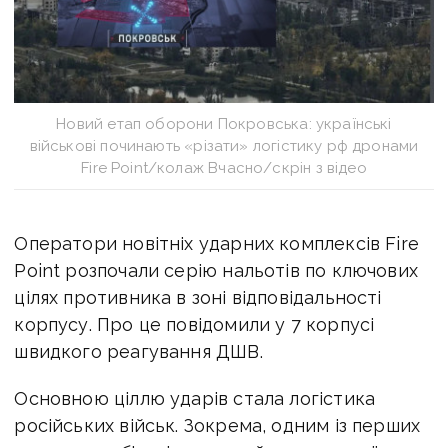
Новий етап оборони Покровська: українські
військові починають «різати» логістику рф дронами
Fire Point/колаж Вчасно/скрін з відео
Оператори новітніх ударних комплексів Fire
Point розпочали серію нальотів по ключових
цілях противника в зоні відповідальності
корпусу. Про це повідомили у
7 корпусі
швидкого реагування ДШВ.
Основною ціллю ударів стала логістика
російських військ. Зокрема, одним із перших