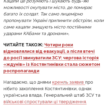
Кацапи це розуміють і шукають будь-які
можливості окупувати місто, де помирає
багато їх солдат. Так само лицемірно
пропонувати Україні припинити обстріли, коли
саме кацапи знищують місто постійними
ударами КАБами та дронами»,
ЧИТАЙТЕ ТАКОЖ:
Чотири роки
відмовлялися від евакуації, а після втечі
до росії звинуватили ЗСУ: чергова історія
«ждунів» із Костянтинівки стала сюжетом
роспропаганди
Нагадаємо, що днями
кремль заявив
про
нібито захоплення Костянтинівки, однак
українська влада, Генеральний штаб ЗСУ та
військові спростували ці твердження.