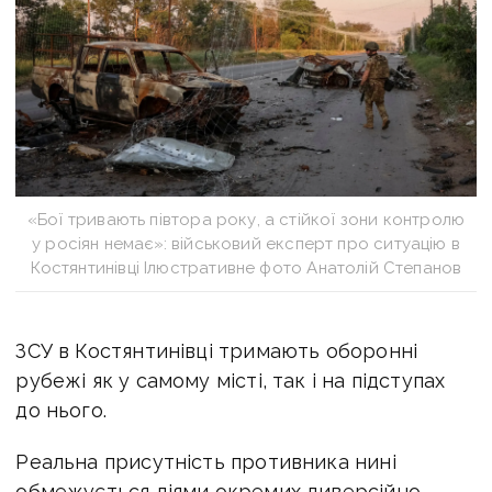
«Бої тривають півтора року, а стійкої зони контролю
у росіян немає»: військовий експерт про ситуацію в
Костянтинівці Ілюстративне фото Анатолій Степанов
ЗСУ в Костянтинівці тримають оборонні
рубежі як у самому місті, так і на підступах
до нього.
Реальна присутність противника нині
обмежується діями окремих диверсійно-