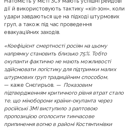
Натомість у місті ЗСУ мають успішні рейдові
дії й використовують тактику «кіл-зон», коли
удари завдаються ще на підході штурмових
груп, а також під час проведення
евакуаційних заходів.
«Коефіцієнт смертності росіян на цьому
напрямку становить близько 75%. Тобто
окупанти фактично не мають можливості
здійснювати логістику для підтримки малих
штурмових груп традиційним способом,
— каже Снєгирьов.
— Показовим
підтвердженням критичного рівня втрат стало
те, що міноборони країни-окупанта через
російські ЗМІ виступило з раптовою
пропозицією оголосити тимчасове
припинення вогню в районі Костянтинівки