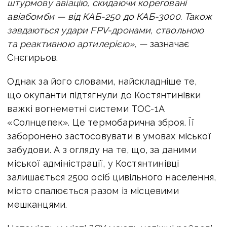
штурмову авіацію, скидаючи кореговані
авіабомби — від КАБ-250 до КАБ-3000. Також
завдаються удари FPV-дронами, ствольною
та реактивною артилерією», —
зазначає
Снєгирьов.
Однак за його словами, найскладніше те,
що окупанти підтягнули до Костянтинівки
важкі вогнеметні системи ТОС-1А
«Солнцепек». Це термобарична зброя. Її
заборонено застосовувати в умовах міської
забудови. А з огляду на те, що, за даними
міської адміністрації, у Костянтинівці
залишається 2500 осіб цивільного населення,
місто спалюється разом із місцевими
мешканцями.