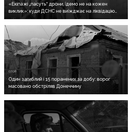
«Екіпажі „пасуть“ дрони, їдемо не на кожен
виклик»: куди ДСНС не виїжджає на ліквідацію
надзвичайних ситуацій у Краматорську
та Слов’янську
07:08
Один загиблий і 15 поранених за добу: ворог
масовано обстріляв Донеччину