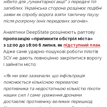
нібито для „гуманітарної акції“ з передачі тіл
загиблих. Українська сторона розцінює подібні
заяви як спробу ворога взяти тактичну паузу
після розгрому їхніх передових загонів».
Аналітики DeepState розцінюють раптову
пропозицію «припинити обстріл міста»
з 12:00 до 18:00 6 липня, як
підступний план
.
Адже саме ударно-пошукові роботи пілотів
ЗСУ не дають повноцінно закріпитися ворогу
і зайняти місто:
«Як ми вже зазначали, що інфільтрація
пояснюється кількісною перевагою
противника та недостатньою кількістю піхоти
наших сил. І саме ураження дронами
доставляє противнику великих перешкод.