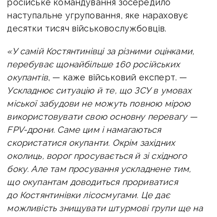
російське командування зосередило
наступальне угруповання, яке нараховує
десятки тисяч військовослужбовців.
«У самій Костянтинівці за різними оцінками,
перебуває щонайбільше 160 російських
окупантів
, — каже військовий експерт. —
Ускладнює ситуацію й те, що ЗСУ в умовах
міської забудови не можуть повною мірою
використовувати свою основну перевагу —
FPV-дрони. Саме цим і намагаються
скористатися окупанти. Окрім західних
околиць, ворог просувається й зі східного
боку. Але там просування ускладнене тим,
що окупантам доводиться прориватися
до Костянтинівки лісосмугами. Це дає
можливість знищувати штурмові групи ще на