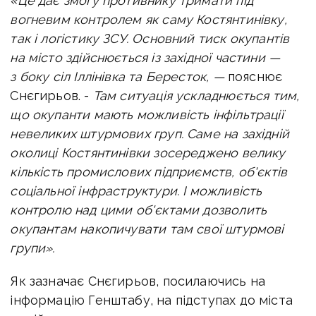
«Це дає змогу противнику тримати під
вогневим контролем як саму Костянтинівку,
так і логістику ЗСУ.
Основний тиск окупантів
на місто здійснюється із західної частини —
з боку сіл Іллінівка та Бересток, —
пояснює
Снєгирьов. -
Там ситуація ускладнюється тим,
що окупанти мають можливість інфільтрації
невеликих штурмових груп. Саме на західній
околиці Костянтинівки зосереджено велику
кількість промислових підприємств, об'єктів
соціальної інфраструктури. І можливість
контролю над цими об'єктами дозволить
окупантам накопичувати там свої штурмові
групи».
Як зазначає Снєгирьов, посилаючись на
інформацію Генштабу, на підступах до міста