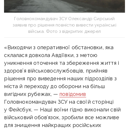
Головнокомандувач ЗСУ Олександр Сирський
заявив про рішення повністю вивести українські
війська. Фото з відкритих джерел
«Виходячи з оперативної обстановки, яка
склалася довкола Авдіївки, з метою
уникнення оточення та збереження життя і
здоров’я військовослужбовців, прийняв
рішення про виведення наших підрозділів з
міста й переходу до оборони на більш
вигідних рубежах, —
повідомив
Головнокомандувач ЗСУ на своїй сторінці
у Фейсбук. —
Наші воїни гідно виконали свій
військовий обов’язок, зробили все можливе
для знищення найкращих російських