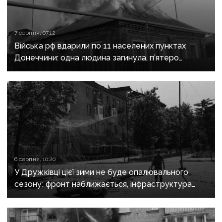
7 серпня, 07:12
Війська рф вдарили по 11 населених пунктах
Донеччини: одна людина загинула, п’ятеро
поранені
6 серпня, 10:20
У Дружківці цієї зими не буде опалювального
сезону: фронт наближається, інфраструктура
критично зруйнована