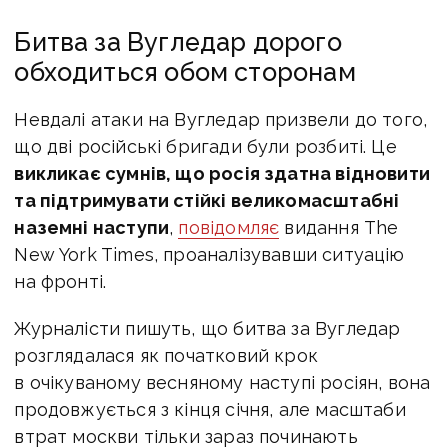
Битва за Вугледар дорого
обходиться обом сторонам
Невдалі атаки на Вугледар призвели до того,
що дві російські бригади були розбиті. Це
викликає сумнів, що росія здатна відновити
та підтримувати стійкі великомасштабні
наземні наступи
,
повідомляє
видання The
New York Times, проаналізувавши ситуацію
на фронті.
Журналісти пишуть, що битва за Вугледар
розглядалася як початковий крок
в очікуваному весняному наступі росіян, вона
продовжується з кінця січня, але масштаби
втрат москви тільки зараз починають