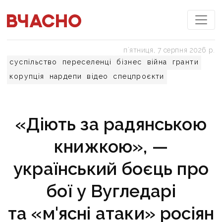
пʼятниця, 7 серпня 2026 р.
суспільство
переселенці
бізнес
війна
гранти
корупція
нардепи
відео
спецпроєкти
«Діють за радянською
книжкою», —
український боєць про
бої у Вугледарі
та «м'ясні атаки» росіян