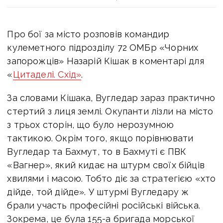
Про бої за місто розповів командир
кулеметного підрозділу 72 ОМБр «Чорних
запорожців» Назарій Кішак в коментарі
для
«
Цитаделі. Схід»
.
За словами Кішака, Вугледар зараз практично
стертий з лиця землі. Окупанти лізли на місто
з трьох сторін, що було нерозумною
тактикою. Окрім того, якщо порівнювати
Вугледар та Бахмут, то в Бахмуті є ПВК
«Вагнер», який кидає на штурм своїх бійців
хвилями і масою. Тобто діє за стратегією «хто
дійде, той дійде».
У штурмі Вугледару ж
брали участь професійні російські війська.
Зокрема, це була 155-а бригада морської