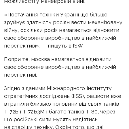
можливості у маневровій війні.
«Постачання техніки Україні ще більше
зруйнує здатність росіян вести механізовану
війну, оскільки росія намагається відновити
своє оборонне виробництво в найближчій
перспективі», — пишуть в ISW.
Попри те, москва намагається відновити
своє оборонне виробництво в найближчій
перспективі.
Згідно з даними Міжнародного інституту
стратегічних досліджень (IISS), рашисти вже
втратили близько половини від своїх танків
Т-72Б і Т-72Б3М і багато танків Т-80, через
що російські сили мусять надіятись
на старішу техніку. Окрім того, що дві