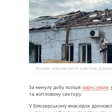
Росіяни забрали життя 5 жителів Донечч
За минулу добу поліція
зафіксувала
3
та житловому сектору.
У Білозерському внаслідок дроново