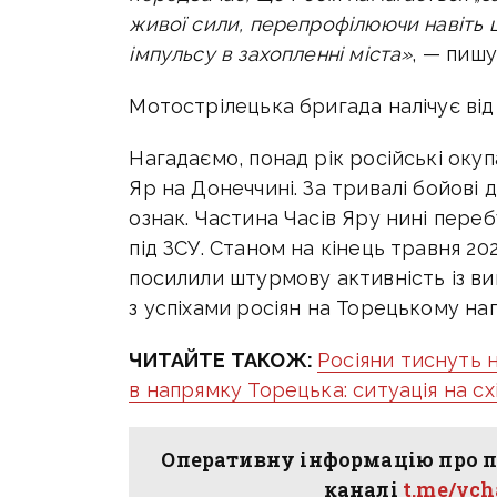
живої сили, перепрофілюючи навіть 
імпульсу в захопленні міста»
, — пишу
Мотострілецька бригада налічує від 
Нагадаємо, п
онад рік російські оку
Яр на Донеччині. За тривалі бойові 
ознак. Частина Часів Яру нині пере
під ЗСУ. С
таном на кінець травня 202
посилили штурмову активність
із в
з успіхами росіян на Торецькому на
ЧИТАЙТЕ ТАКОЖ:
Росіяни тиснуть 
в напрямку Торецька: ситуація на с
Оперативну інформацію про п
каналі
t.me/vc