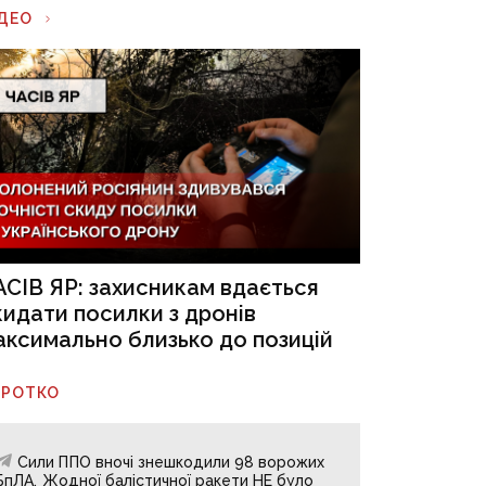
ІДЕО
АСІВ ЯР: захисникам вдається
кидати посилки з дронів
аксимально близько до позицій
ОРОТКО
Сили ППО вночі знешкодили 98 ворожих
БпЛА. Жодної балістичної ракети НЕ було