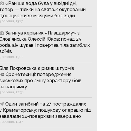
«Раніше вода була у вихідні дні,
тепер — тільки на свята»: окупований
Донецьк живе місяцями без води
5 серпня, 13:17
Загинув керівник «Плацдарму» зі
Слов’янська Олексій Юков: понад 25
років він шукав і повертав тіла загиблих
воїнів
5 серпня, 13:02
Біля Покровська є ризик штурмів
на бронетехніці: попередження
військових про зміну характеру боїв
на напрямку
5 серпня, 12:36
Один загиблий та 27 постраждалих
у Краматорську: пошукову операцію під
завалами 14-поверхівки завершено
5 серпня, 11:47