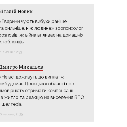
Віталій Новик
«Тварини чують вибухи раніше
та сильніше, ніж людина»: зоопсихолог
розповів, як війна впливає на домашніх
улюбленців
31 липня, 12:33
Дмитро Михальов
«Не всі доживуть до виплат»:
омбудсман Донецької області про
ймовірність отримати компенсації
за житло та реакцію на виселення ВПО
з шелтерів
16 червня, 11:39