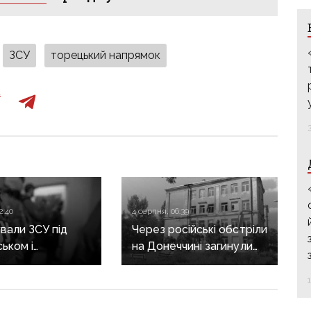
ЗСУ
торецький напрямок
2:40
4 серпня, 06:39
али ЗСУ під
Через російські обстріли
ьком і
на Донеччині загинули
инівкою: по 15
дві людини, ще 8 —
юрми отримали
поранені, зокрема
о бойовиків, які
дитина