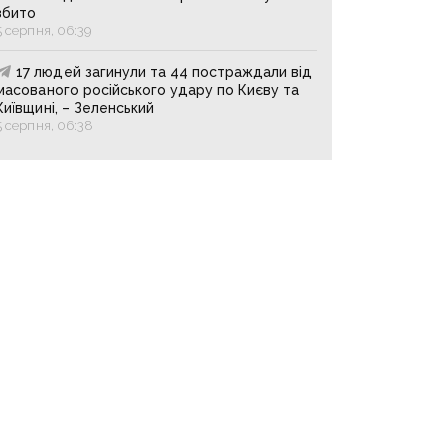
збито
5 серпня, 06:39
17 людей загинули та 44 постраждали від
масованого російського удару по Києву та
Київщині, – Зеленський
5 серпня, 06:38