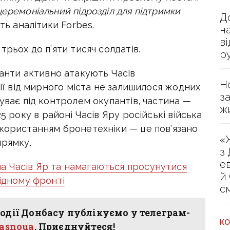
церемоніальний підрозділ для підтримки
Д
ть аналітики Forbes.
н
в
трьох до п’яти тисяч солдатів.
р
панти активно атакують Часів
Н
дії від мирного міста не залишилося жодних
з
буває під контролем окупантів, частина —
ж
5 року в районі Часів Яру російські війська
икористанням бронетехніки — це пов’язано
«
прямку.
з
е
на Часів Яр та намагаються просунутися
й
хідному фронті
с
одії Донбасу публікуємо у телеграм-
КО
hasnoua
. Приєднуйтеся!