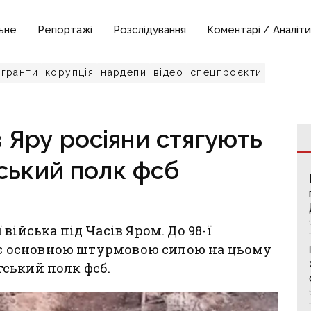
ьне
Репортажі
Розслідування
Коментарі / Аналіти
гранти
корупція
нардепи
відео
спецпроєкти
 Яру росіяни стягують
ський полк фсб
війська під Часів Яром. До 98-ї
а є основною штурмовою силою на цьому
ський полк фсб.