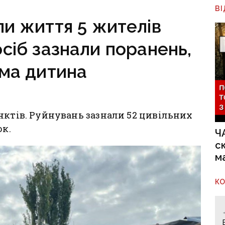
 на боці рф
В
ли життя 5 жителів
сіб зазнали поранень,
ма дитина
нктів. Руйнувань зазнали 52 цивільних
ок.
Ч
с
м
К