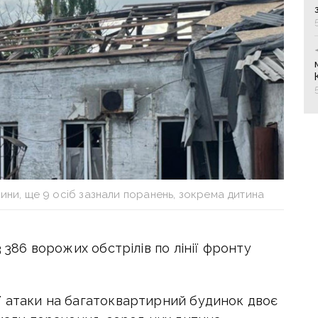
ини, ще 9 осіб зазнали поранень, зокрема дитина
 386 ворожих обстрілів по лінії фронту
ї атаки на багатоквартирний будинок двоє