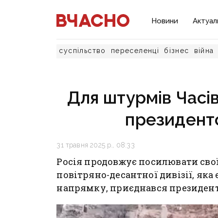
Новини
Актуал
суспільство
переселенці
бізнес
війна
Для штурмів Часів
президент
31 травня 2025 р., 08:33
Росія продовжує посилювати свої 
повітряно-десантної дивізії, як
напрямку, приєднався президент