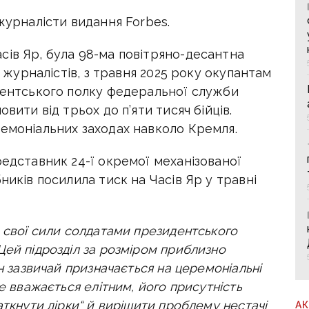
урналісти видання Forbes.
сів Яр, була 98-ма повітряно-десантна
ю журналістів, з травня 2025 року окупантам
идентського полку федеральної служби
вити від трьох до п’яти тисяч бійців.
ремоніальних заходах навколо Кремля.
редставник 24-ї окремої механізованої
ників посилила тиск на Часів Яр у травні
а свої сили солдатами президентського
Цей підрозділ за розміром приблизно
ін зазвичай призначається на церемоніальні
не вважається елітним, його присутність
аткнути дірки“ й вирішити проблему нестачі
А