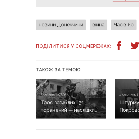
новини Донеччини
війна
Часів Яр
ПОДІЛИТИСЯ У СОЦМЕРЕЖАХ:
ТАКОЖ ЗА ТЕМОЮ
5 серпня, 07:35
4 серпня, 1
Троє загиблих і 31
Штурмув
поранений — наслідки
Покровс
масованих обстрілів
Костянт
Донеччини
років т
десятер