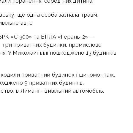
имали поранення, серед них дитина.
вську, ще одна особа зазнала травм,
вільне авто.
 ЗРК «С-300» та БПЛА «Герань-2» —
и три приватних будинки, промислове
я. У Миколайпіллі пошкоджено 13 будинків
ошкодили приватний будинок і шиномонтаж.
коджено 9 приватних будинків.
тво, в Лимані - цивільний автомобіль.
ено приватний будинок і 2 цивільних авто,
івку. У Новому Донбасі Добропільської
лад освіти, у Новотроїцькому Шахівської
ажівку.