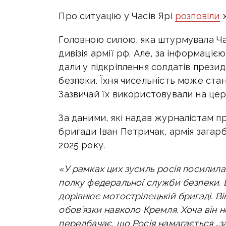
Про ситуацію у Часів Ярі
розповіли
ж
Головною силою, яка штурмувала Ча
дивізія армії рф. Але, за інформаціє
дали у підкріплення солдатів през
безпеки. Їхня чисельність може стано
Зазвичай їх використовували на це
За даними, які надав журналістам п
бригади Іван Петричак, армія загарб
2025 року.
«У рамках цих зусиль росія посилил
полку федеральної служби безпеки.
дорівнює мотострілецькій бригаді. В
обов’язки навколо Кремля. Хоча він 
передбачає, що Росія намагається „з