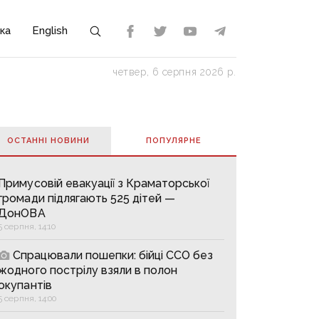
ка
English
четвер, 6 серпня 2026 р.
ОСТАННІ НОВИНИ
ПОПУЛЯРНE
Примусовій евакуації з Краматорської
громади підлягають 525 дітей —
ДонОВА
5 серпня, 14:10
Спрацювали пошепки: бійці ССО без
жодного пострілу взяли в полон
окупантів
5 серпня, 14:00