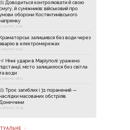
Доводиться контролювати й свою
смугу, й суміжників: військовий про
умови оборони Костянтинівського
напрямку
5 серпня, 11:05
Краматорськ залишився без води через
аварію в електромережах
5 серпня, 10:12
Нічні удари в Маріуполі: уражено
підстанції, місто залишилося без світла
та води
5 серпня, 08:21
Троє загиблих і 31 поранений —
наслідки масованих обстрілів
Донеччини
5 серпня, 07:35
КТУАЛЬНЕ