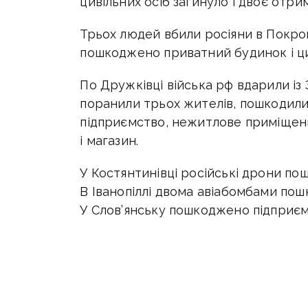
цивільних осіб загинуло і двоє отр
Трьох людей вбили росіяни в Покро
пошкоджено приватний будинок і ци
По Дружківці війська рф вдарили із
поранили трьох жителів, пошкодил
підприємство, нежитлове приміщенн
і магазин.
У Костянтинівці російські дрони п
В Іванопіллі двома авіабомбами пош
У Слов’янську пошкоджено підприємс
У Добропіллі ударами БПЛА пошкодж
у Білицькому — житлову п’ятиповерх
ТГ окупанти зруйнували дроном зак
ТГ поцілили дроном в цивільну вант