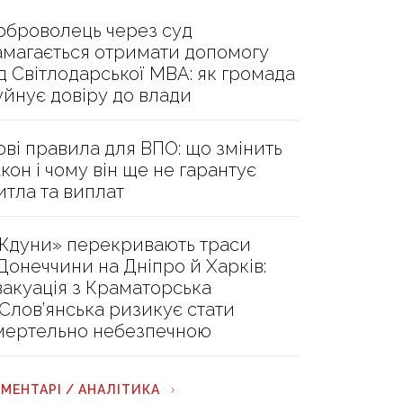
оброволець через суд
амагається отримати допомогу
ід Світлодарської МВА: як громада
уйнує довіру до влади
ові правила для ВПО: що змінить
акон і чому він ще не гарантує
итла та виплат
Ждуни» перекривають траси
 Донеччини на Дніпро й Харків:
вакуація з Краматорська
 Слов’янська ризикує стати
мертельно небезпечною
МЕНТАРІ / АНАЛІТИКА