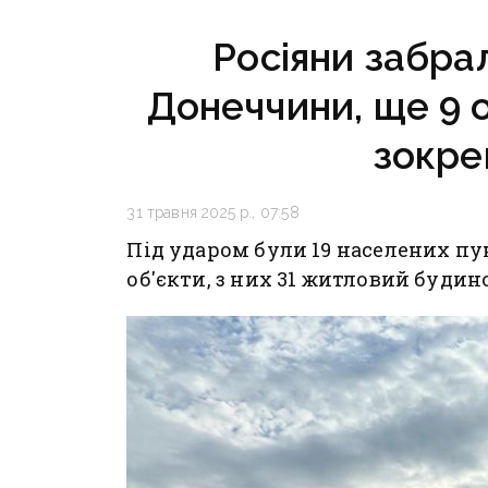
воювали
Росіяни забра
Донеччини, ще 9 о
зокре
31 травня 2025 р., 07:58
Під ударом були 19 населених пу
об'єкти, з них 31 житловий будин