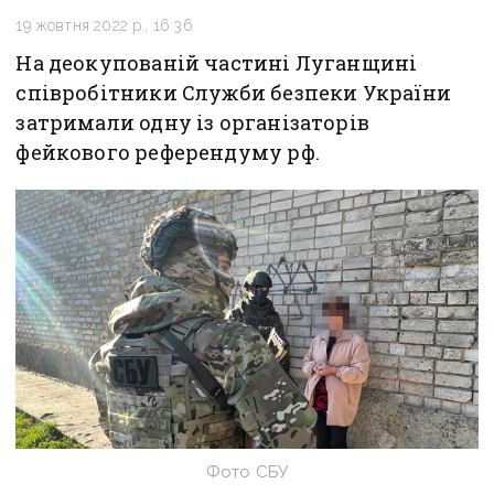
19 жовтня 2022 р., 16:36
На деокупованій частині Луганщині
співробітники Служби безпеки України
затримали одну із організаторів
фейкового референдуму рф.
Фото СБУ