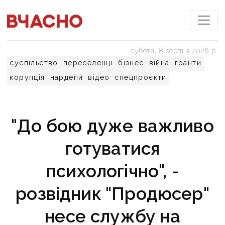
субота, 8 серпня 2026 р.
суспільство
переселенці
бізнес
війна
гранти
корупція
нардепи
відео
спецпроєкти
"До бою дуже важливо
готуватися
психологічно", -
розвідник "Продюсер"
несе службу на