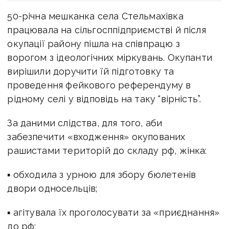
50-річна мешканка села Стельмахівка
працювала на сільгосппідприємстві й після
окупації району пішла на співпрацю з
ворогом з ідеологічних міркувань. Окупанти
вирішили доручити їй підготовку та
проведення фейкового референдуму в
рідному селі у відповідь на таку “вірність”.
За даними слідства, для того, аби
забезпечити «входження» окупованих
рашистами територій до складу рф, жінка:
▪️ обходила з урною для збору бюлетенів
двори односельців;
▪️ агітувала їх проголосувати за «приєднання»
до рф;