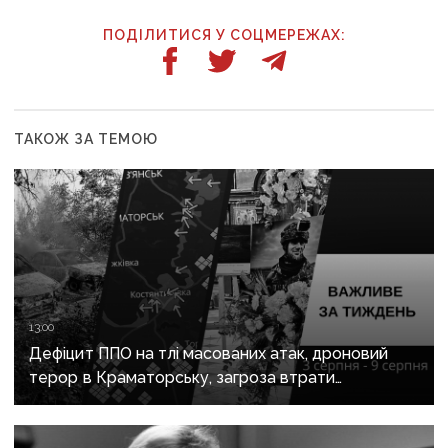
ПОДІЛИТИСЯ У СОЦМЕРЕЖАХ:
ТАКОЖ ЗА ТЕМОЮ
13:00
Дефіцит ППО на тлі масованих атак, дроновий
терор в Краматорську, загроза втрати
Костянтинівки та прощання з Олексієм Юковим:
важливе за тиждень