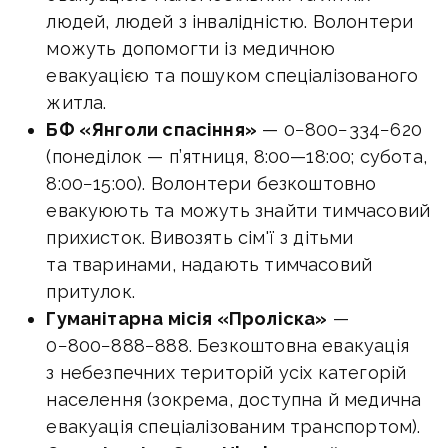
людей, людей з інвалідністю. Волонтери
можуть допомогти із медичною
евакуацією та пошуком спеціалізованого
житла.
БФ «Янголи спасіння»
— 0−800−334−620
(понеділок — п’ятниця,
8:00—18:00
; субота,
8:00−15:00). Волонтери безкоштовно
евакуюють та можуть знайти тимчасовий
прихисток. Вивозять сім'ї з дітьми
та тваринами, надають тимчасовий
притулок.
Гуманітарна місія «Проліска»
—
0−800−888−888. Безкоштовна евакуація
з небезпечних територій усіх категорій
населення (зокрема, доступна й медична
евакуація спеціалізованим транспортом).