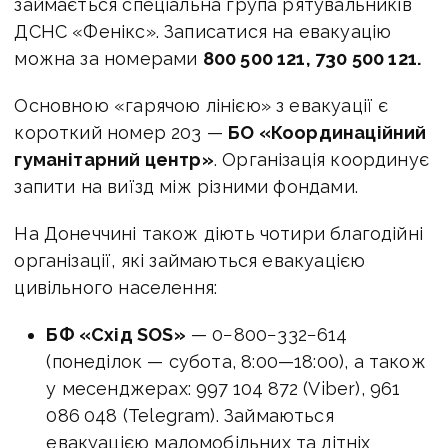
займається спеціальна група рятувальників
ДСНС «Фенікс». Записатися на евакуацію
можна за номерами
800 500 121, 730 500 121.
Основною «гарячою лінією» з евакуації є
короткий номер 203 —
БО «Координаційний
гуманітарний центр»
. Організація координує
запити на виїзд між різними фондами.
На Донеччині також діють чотири благодійні
організації, які займаються евакуацією
цивільного населення:
БФ «Схід SOS»
— 0−800−332−614
(понеділок — субота,
8:00—18:00
), а також
у месенджерах: 997 104 872 (Viber), 961
086 048 (Telegram). Займаються
евакуацією маломобільних та літніх