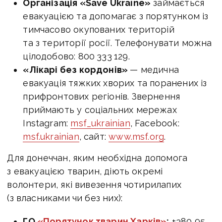
Організація «Save Ukraine»
займається
евакуацією та допомагає з порятунком із
тимчасово окупованих територій
та з території росії. Телефонувати можна
цілодобово: 800 333 129.
«Лікарі без кордонів»
— медична
евакуація тяжких хворих та поранених із
прифронтових регіонів. Звернення
приймають у соціальних мережах
Instagram:
msf_ukrainian
, Facebook:
msf.ukrainian
, сайт:
www.msf.org
.
Для донеччан, яким необхідна допомога
з евакуацією тварин, діють окремі
волонтери, які вивезення чотирилапих
(з власниками чи без них):
ГО
«Порятунок тварин Харків»
:
+380 95