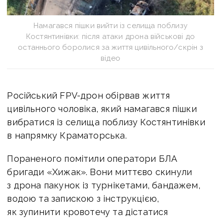
Намагався пішки вийти із селища поблизу
Костянтинівки: після атаки дрона військові до
останнього боролися за життя цивільного/скрін з
відео
Російський FPV-дрон обірвав життя
цивільного чоловіка, який намагався пішки
вибратися із селища поблизу Костянтинівки
в напрямку Краматорська.
Пораненого помітили оператори БЛА
бригади «Хижак». Вони миттєво скинули
з дрона пакунок із турнікетами, бандажем,
водою та запискою з інструкцією,
як зупинити кровотечу та дістатися