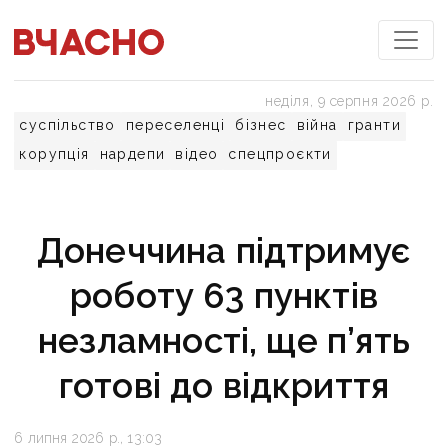
неділя, 9 серпня 2026 р.
суспільство
переселенці
бізнес
війна
гранти
корупція
нардепи
відео
спецпроєкти
Донеччина підтримує
роботу 63 пунктів
незламності, ще п’ять
готові до відкриття
6 липня 2026 р., 13:03