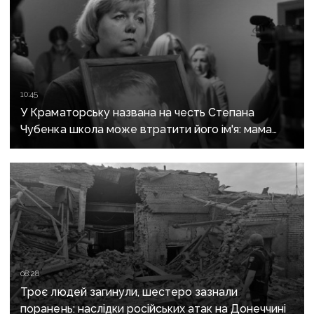
10:45
У Краматорську названа на честь Степана
Чубенка школа може втратити його ім'я: мама
загиблого героя розповіла про рішення влади
08:28
Троє людей загинули, шестеро зазнали
поранень: наслідки російських атак на Донеччині