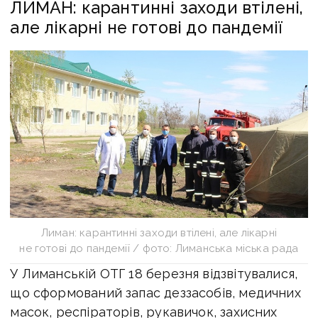
ЛИМАН: карантинні заходи втілені,
але лікарні не готові до пандемії
Лиман: карантинні заходи втілені, але лікарні
не готові до пандемії / фото: Лиманська міська рада
У Лиманській ОТГ 18 березня відзвітувалися,
що сформований запас деззасобів, медичних
масок, респіраторів, рукавичок, захисних