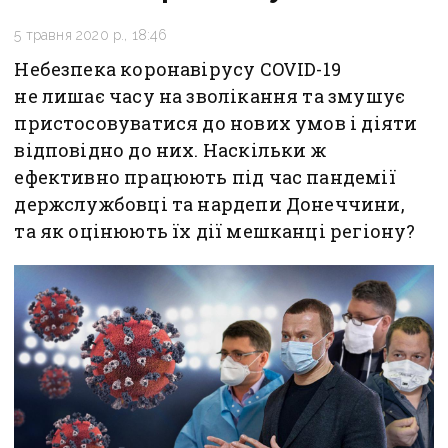
5 травня 2020 р., 18:46
Небезпека коронавірусу COVID-19
не лишає часу на зволікання та змушує
пристосовуватися до нових умов і діяти
відповідно до них. Наскільки ж
ефективно працюють під час пандемії
держслужбовці та нардепи Донеччини,
та як оцінюють їх дії мешканці регіону?