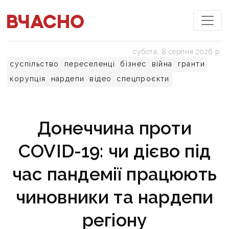
субота, 8 серпня 2026 р.
суспільство
переселенці
бізнес
війна
гранти
корупція
нардепи
відео
спецпроєкти
Донеччина проти
COVID-19: чи дієво під
час пандемії працюють
чиновники та нардепи
регіону