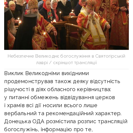
Небезпечне Великоднє богослужіння в Святогірській
лаврі / скріншот трансляції
Виклик Великодніми вихідними
продемонстрував також деяку відсутність
рішучості в діях обласного керівництва:
у питанні обмежень відвідування церков
і храмів всі дії носили всього лише
вербальний та рекомендаційний характер.
Донецька ОДА розмістила розпис трансляцій
богослужінь, інформацію про те,