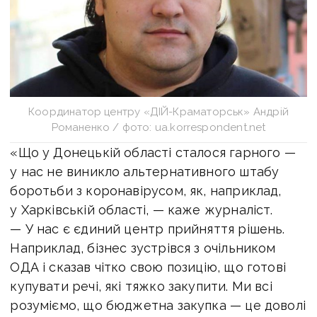
Координатор центру «ДІЙ-Краматорськ» Андрій
Романенко / фото: ua.korrespondent.net
«Що у Донецькій області сталося гарного —
у нас не виникло альтернативного штабу
боротьби з коронавірусом, як, наприклад,
у Харківській області, — каже журналіст.
— У нас є єдиний центр прийняття рішень.
Наприклад, бізнес зустрівся з очільником
ОДА і сказав чітко свою позицію, що готові
купувати речі, які тяжко закупити. Ми всі
розуміємо, що бюджетна закупка — це доволі