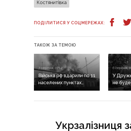
Костянитівка
ПОДІЛИТИСЯ У СОЦМЕРЕЖАХ:
ТАКОЖ ЗА ТЕМОЮ
7 серпня, 07:12
6 серпня, 1
Війська рф вдарили по 11
У Дружкі
населених пунктах
не буде
Донеччини: одна людина
сезону:
загинула, п’ятеро
наближа
поранені
інфраст
критичн
Укрзалізниця 