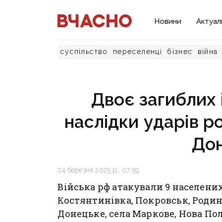
Новини
Актуал
суспільство
переселенці
бізнес
війна
Двоє загиблих 
наслідки ударів р
До
24 березня 2025 р., 07:59
Війська рф атакували 9 населених
Костянтинівка, Покровськ, Родин
Донецьке, села Маркове, Нова По