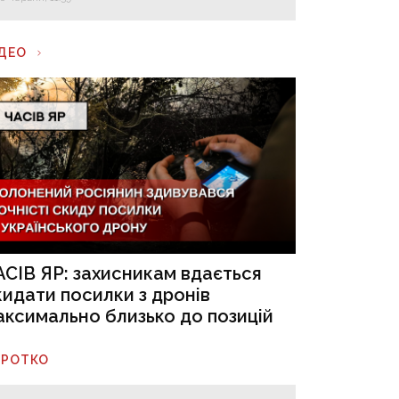
ІДЕО
АСІВ ЯР: захисникам вдається
кидати посилки з дронів
аксимально близько до позицій
ОРОТКО