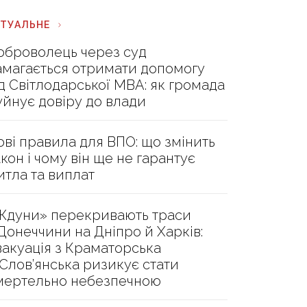
КТУАЛЬНЕ
оброволець через суд
амагається отримати допомогу
ід Світлодарської МВА: як громада
уйнує довіру до влади
ові правила для ВПО: що змінить
акон і чому він ще не гарантує
итла та виплат
Ждуни» перекривають траси
 Донеччини на Дніпро й Харків:
вакуація з Краматорська
 Слов’янська ризикує стати
мертельно небезпечною