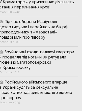
У Краматорську призупиняє діяльність
станція переливання крові
7 серпня, 12:16
Під час оборони Маріуполя
дезертирував і перейшов на бік рф:
прикордоннику з «Азовсталі»
повідомили про підозру
7 серпня, 11:03
Зруйновані сходи, палаючі квартири
й провалля під ногами: як рятували
людей із багатоповерхівки
в Краматорську
7 серпня, 10:17
Російського військового вперше
в Україні судять за сексуальне
насильство над цивільною: що відомо
про справу
7 серпня, 09:05