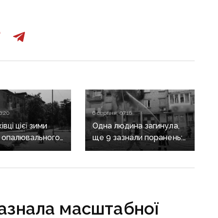
0:20
6 серпня, 07:16
вці цієї зими
Одна людина загинула,
 опалювального
ще 9 зазнали поранень:
 фронт
воєнні злочини
ється,
рф на Донеччині
руктура
о зруйнована
зазнала масштабної