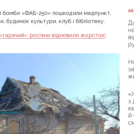
А
ом бомби «ФАБ-250» пошкодили медпункт,
, будинок культури, клуб і бібліотеку.
Д
н
«гарячий»: росіяни відновили жорстокі
в
р
Н
з
ж
«
з
е
й
с