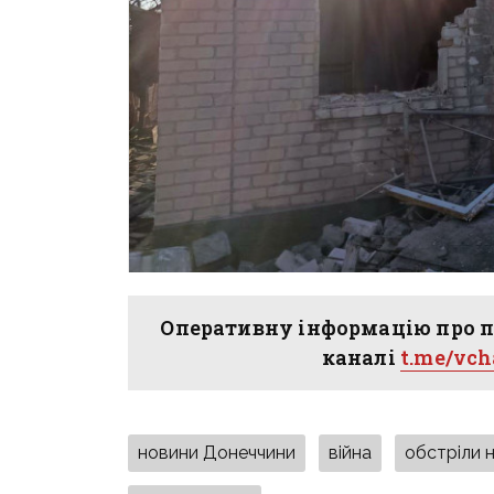
Оперативну інформацію про п
каналі
t.me/vc
новини Донеччини
війна
обстріли 