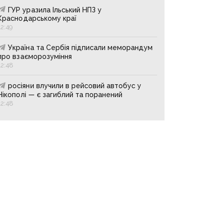
ГУР уразила Ільський НПЗ у
Краснодарському краї
12:49
Україна та Сербія підписали меморандум
про взаєморозуміння
12:48
росіяни влучили в рейсовий автобус у
Нікополі — є загиблий та поранений
12:48