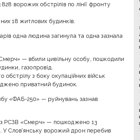
3 828 ворожих обстрілів по лінії фронту
 них 18 житлових будинків.
арів одна людина загинула та одна зазнала
Смерч» — вбили цивільну особу, пошкодили
динки, газопровід.
о обстрілу з боку окупаційних військ
джено приватний будинок.
мбу «ФАБ-250» — руйнувань зазнав
 з РСЗВ «Смерч» — пошкоджено 13
П. У Слов’янську ворожий дрон перебив