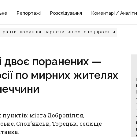
ьне
Репортажі
Розслідування
Коментарі / Аналіти
гранти
корупція
нардепи
відео
спецпроєкти
і двоє поранених —
осії по мирних жителях
неччини
 пунктів: міста Добропілля,
ське, Слов’янськ, Торецьк, селище
лтавка.