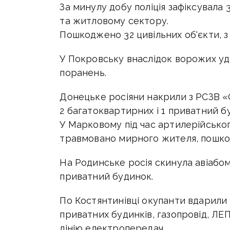
За минулу добу поліція зафіксувала 
та житловому сектору.
Пошкоджено 32 цивільних об'єкти, з
У Покровську внаслідок ворожих уд
поранень.
Донецьке росіяни накрили з РСЗВ «
2 багатоквартирних і 1 приватний бу
У Марковому під час артилерійськог
травмовано мирного жителя, пошко
На Родинське росія скинула авіабо
приватний будинок.
По Костянтинівці окупанти вдарили
приватних будинків, газопровід, ЛЕ
лінію електропередач.