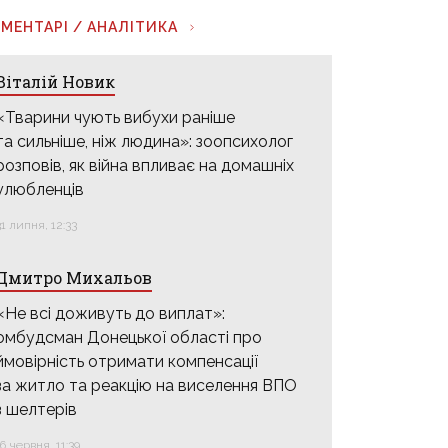
МЕНТАРІ / АНАЛІТИКА
Віталій Новик
«Тварини чують вибухи раніше
та сильніше, ніж людина»: зоопсихолог
розповів, як війна впливає на домашніх
улюбленців
31 липня, 12:33
Дмитро Михальов
«Не всі доживуть до виплат»:
омбудсман Донецької області про
ймовірність отримати компенсації
за житло та реакцію на виселення ВПО
з шелтерів
16 червня, 11:39