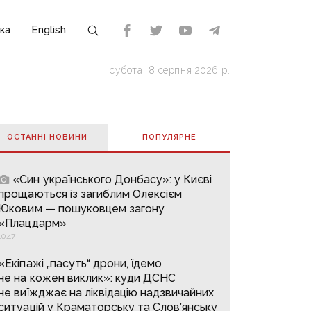
ка
English
субота, 8 серпня 2026 р.
ОСТАННІ НОВИНИ
ПОПУЛЯРНE
«Син українського Донбасу»: у Києві
прощаються із загиблим Олексієм
Юковим — пошуковцем загону
«Плацдарм»
10:47
«Екіпажі „пасуть“ дрони, їдемо
не на кожен виклик»: куди ДСНС
не виїжджає на ліквідацію надзвичайних
ситуацій у Краматорську та Слов’янську