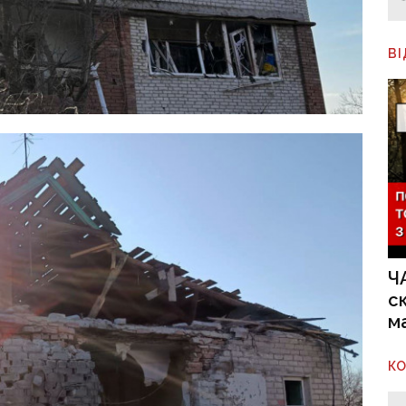
В
Ч
с
м
К