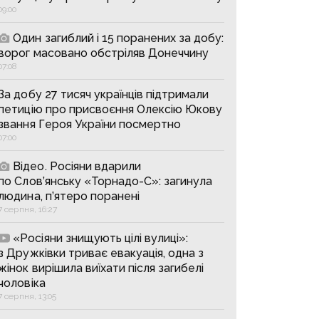
09:00
Один загиблий і 15 поранених за добу:
ворог масовано обстріляв Донеччину
07:08
За добу 27 тисяч українців підтримали
петицію про присвоєння Олексію Юкову
звання Героя України посмертно
07:00
Відео. Росіяни вдарили
по Слов’янську «Торнадо-С»: загинула
людина, п’ятеро поранені
7 серпня, 16:27
«Росіяни знищують цілі вулиці»:
з Дружківки триває евакуація, одна з
жінок вирішила виїхати після загибелі
чоловіка
7 серпня, 13:05