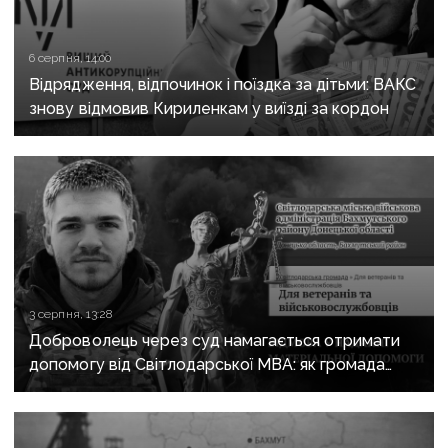
6 серпня, 14:00
Відрядження, відпочинок і поїздка за дітьми: ВАКС
знову відмовив Кириленкам у виїзді за кордон
3 серпня, 13:28
Доброволець через суд намагається отримати
допомогу від Світлодарської МВА: як громада
руйнує довіру до влади