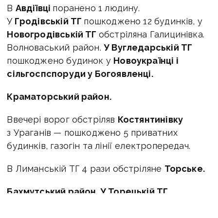
В
Авдіївці
поранено 1 людину.
У
Гродівській ТГ
пошкоджено 12 будинків, у
Новогродівській ТГ
обстріляна Галицинівка.
Волноваський район.
У Вугледарській ТГ
пошкоджено будинок у
Новоукраїнці і
сільгоспспоруди у Богоявленці.
Краматорський район.
Ввечері ворог обстріляв
Костянтинівку
з Ураганів — пошкоджено 5 приватних
будинків, газогін та лінії електропередач.
В Лиманській ТГ 4 рази обстріляне
Торське.
Бахмутський район. У Торецькій ТГ
поранено 3 людини: 2 у Торецьку і 1 у Нью-
Йорку.