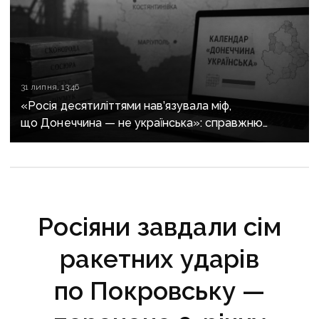
31 липня, 13:46
«Росія десятиліттями нав’язувала міф,
що Донеччина — не українська»: справжню
історію регіону зберуть в унікальному календарі
Росіяни завдали сім
ракетних ударів
по Покровську —