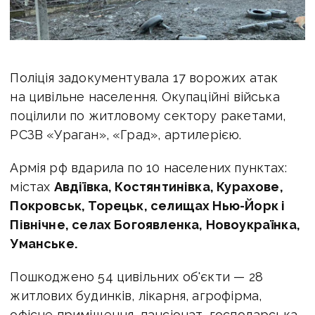
Поліція задокументувала 17 ворожих атак
на цивільне населення. Окупаційні війська
поцілили по житловому сектору ракетами,
РСЗВ «Ураган», «Град», артилерією.
Армія рф вдарила по 10 населених пунктах:
містах
Авдіївка, Костянтинівка, Курахове,
Покровськ, Торецьк, селищах Нью-Йорк і
Північне, селах Богоявленка, Новоукраїнка,
Уманське.
Пошкоджено 54 цивільних об'єкти — 28
житлових будинків, лікарня, агрофірма,
офісне приміщення, пансіонат, господарська