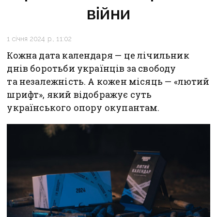
війни
1 січня 2024 р., 11:02
Кожна дата календаря — це лічильник
днів боротьби українців за свободу
та незалежність. А кожен місяць — «лютий
шрифт», який відображує суть
українського опору окупантам.