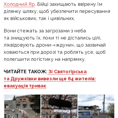
Холодний Яр
. Бійці захищають ввірену їм
ділянку шляху, щоб убезпечити пересування
як військових, так і цивільних.
Вони стежать за загрозами з неба
та знищують їх, поки ті не дістались цілі,
ліквідовують дрони-«ждуни», що зазвичай
ховаються при дорозі та роблять усе, щоб
полегшити логістику на напрямку.
ЧИТАЙТЕ ТАКОЖ:
Зі Святогірська
та Дружківки вивезли ще 64 жителів:
евакуація триває