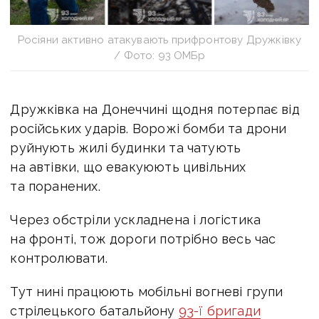
Росіяни активно атакувають прифронтову Дружківку
/ Фото: 93 ОМБр
Дружківка на Донеччині щодня потерпає від
російських ударів. Ворожі бомби та дрони
руйнують жилі будинки та чатують
на автівки, що евакуюють цивільних
та поранених.
Через обстріли ускладнена і логістика
на фронті, тож дороги потрібно весь час
контролювати.
Тут нині працюють мобільні вогневі групи
стрілецького батальйону
93-ї бригади