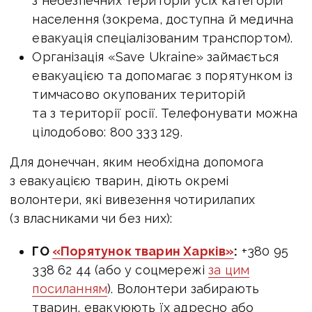
з небезпечних територій усіх категорій
населення (зокрема, доступна й медична
евакуація спеціалізованим транспортом).
Організація «Save Ukraine» займається
евакуацією та допомагає з порятунком із
тимчасово окупованих територій
та з території росії. Телефонувати можна
цілодобово: 800 333 129.
Для донеччан, яким необхідна допомога
з евакуацією тварин, діють окремі
волонтери, які вивезення чотирилапих
(з власниками чи без них):
ГО
«Порятунок тварин Харків»
:
+380 95
338 62 44 (або у соцмережі
за цим
посиланням
). Волонтери забирають
тварин, евакуюють їх адресно або