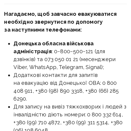
Нагадаємо, щоб завчасно евакуюватися
необхідно звернутися по допомогу
за наступними телефонами:
Донецька обласна військова
адміністрація
: 0−800−500−121 (для
дзвінків) та 073 050 01 21 (месенджери
Viber, WhatsApp, Telegram, Signal);
Додаткові контакти для запитів
на евакуацію від Донецької ОВА: 0 800
408 911, +380 (98) 890 3318, +380 (66) 285
6290.
Для запису на вивіз тяжкохворих і людей з
інвалідністю діють номери: 0 800 332 614,
+380 (99) 710 4872, +380 (99) 311 5314, +380
(96) 108 6048.