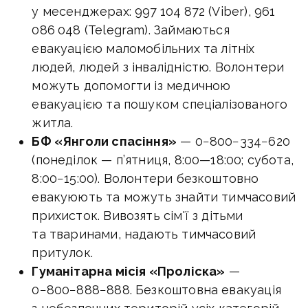
у месенджерах: 997 104 872 (Viber), 961
086 048 (Telegram). Займаються
евакуацією маломобільних та літніх
людей, людей з інвалідністю. Волонтери
можуть допомогти із медичною
евакуацією та пошуком спеціалізованого
житла.
БФ «Янголи спасіння»
— 0−800−334−620
(понеділок — п’ятниця,
8:00—18:00
; субота,
8:00−15:00). Волонтери безкоштовно
евакуюють та можуть знайти тимчасовий
прихисток. Вивозять сім'ї з дітьми
та тваринами, надають тимчасовий
притулок.
Гуманітарна місія «Проліска»
—
0−800−888−888. Безкоштовна евакуація