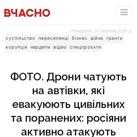
понеділок, 10 серпня 2026 р.
суспільство
переселенці
бізнес
війна
гранти
корупція
нардепи
відео
спецпроєкти
ФОТО. Дрони чатують
на автівки, які
евакуюють цивільних
та поранених: росіяни
активно атакують