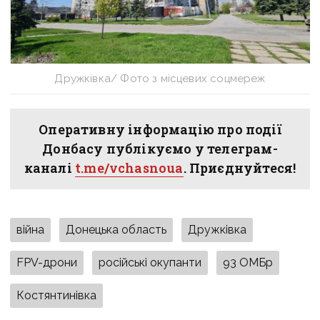
Дружківка/ Фото з місцевих соцмереж
Оперативну інформацію про події
Донбасу публікуємо у телеграм-
каналі
t.me/vchasnoua
. Приєднуйтеся!
війна
Донецька область
Дружківка
FPV-дрони
російські окупанти
93 ОМБр
Костянтинівка