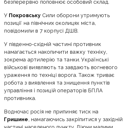
безперервно поповнює особовий склад.
У
Покровську
Сили оборони утримують
позиції на північних околицях міста,
повідомили в 7 корпусі ДШВ.
У південно-східній частині противник
намагається накопичити важку техніку,
зокрема артилерію та танки. Українські
військові виявляють та завдають вогневого
ураження по техніці ворога. Також триває
робота з виявлення та знищення пунктів
управління і позицій операторів БПЛА
противника.
Водночас росія не припиняє тиск на
Гришине
, намагаючись закріпитися у західній
частині населеного пункту. Діючи малими