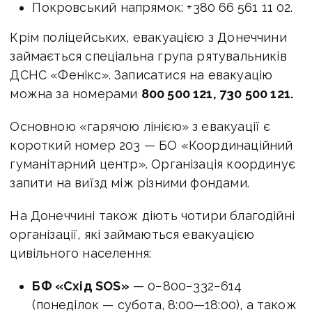
Покровський напрямок: +380 66 561 11 02.
Крім поліцейських, евакуацією з Донеччини
займається спеціальна група рятувальників
ДСНС «Фенікс». Записатися на евакуацію
можна за номерами
800 500 121, 730 500 121.
Основною «гарячою лінією» з евакуації є
короткий номер 203 — БО «Координаційний
гуманітарний центр». Організація координує
запити на виїзд між різними фондами.
На Донеччині також діють чотири благодійні
організації, які займаються евакуацією
цивільного населення:
БФ «Схід SOS»
— 0−800−332−614
(понеділок — субота,
8:00—18:00
), а також