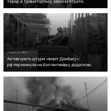
терор в Краматорську, загроза втрати
Костянтинівки та прощання з Олексієм Юковим:
важливе за тиждень
7 серпня, 08:01
Активізують штурм «воріт Донбасу»:
рф перекинула на Костянтинівку додаткові
підрозділи й поновила атаки тритонними
авіабомбами