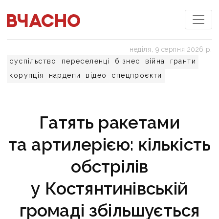
неділя, 9 серпня 2026 р.
суспільство
переселенці
бізнес
війна
гранти
корупція
нардепи
відео
спецпроєкти
Гатять ракетами
та артилерією: кількість
обстрілів
у Костянтинівській
громаді збільшується