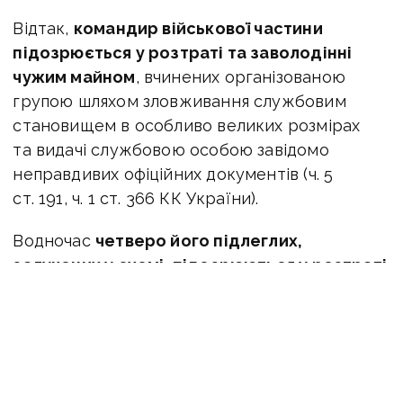
Відтак,
командир військової частини
підозрюється у розтраті та заволодінні
чужим майном
, вчинених організованою
групою шляхом зловживання службовим
становищем в особливо великих розмірах
та видачі службовою особою завідомо
неправдивих офіційних документів (ч. 5
ст. 191, ч. 1 ст. 366 КК України).
Водночас
четверо його підлеглих,
залучених у схемі, підозрюються у розтраті
та заволодінні чужим майном,
вчинених
організованою групою шляхом зловживання
службовим становищем в особливо великих
розмірах (ч. 5 ст. 191 КК України)