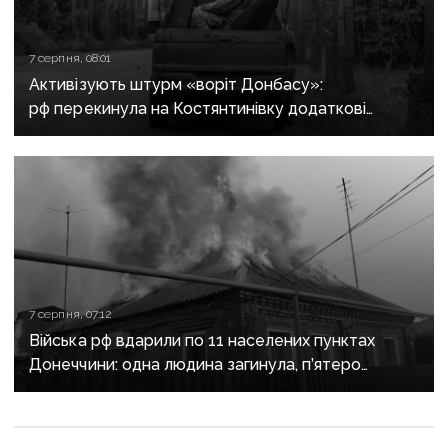
7 серпня, 08:01
Активізують штурм «воріт Донбасу»:
рф перекинула на Костянтинівку додаткові
підрозділи й поновила атаки тритонними
авіабомбами
7 серпня, 07:12
Війська рф вдарили по 11 населених пунктах
Донеччини: одна людина загинула, п’ятеро
поранені