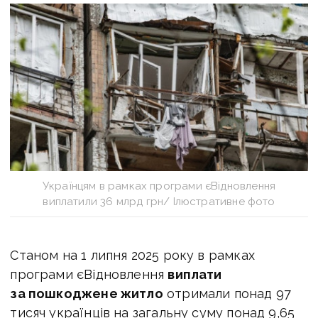
Українцям в рамках програми єВідновлення
виплатили 36 млрд грн/ Ілюстративне фото
Станом на 1 липня 2025 року в рамках
програми єВідновлення
виплати
з
а пошкоджене житло
отримали понад 97
тисяч українців на загальну суму понад 9,65