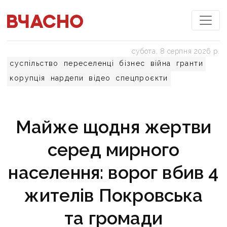
субота, 8 серпня 2026 р.
суспільство
переселенці
бізнес
війна
гранти
корупція
нардепи
відео
спецпроєкти
Майже щодня жертви
серед мирного
населення: ворог вбив 4
жителів Покровська
та громади