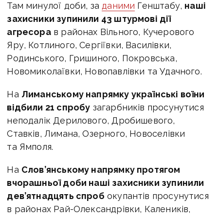
Там минулої доби, за
даними
Генштабу,
наші
захисники зупинили 43 штурмові дії
агресора
в районах Вільного, Кучерового
Яру, Котлиного, Сергіївки, Василівки,
Родинського, Гришиного, Покровська,
Новомиколаївки, Новопавлівки та Удачного.
На
Лиманському напрямку українські воїни
відбили 21 спробу
загарбників просунутися
неподалік Дерилового, Дробишевого,
Ставків, Лимана, Озерного, Новоселівки
та Ямполя.
На
Слов’янському напрямку протягом
вчорашньої доби наші захисники зупинили
дев’ятнадцять спроб
окупантів просунутися
в районах Рай-Олександрівки, Калеників,