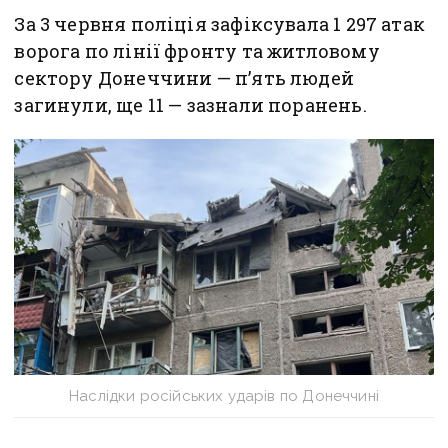
За 3 червня поліція зафіксувала 1 297 атак
ворога по лінії фронту та житловому
сектору Донеччини — п’ять людей
загинули, ще 11 — зазнали поранень.
Наслідки російських ударів по Донеччині