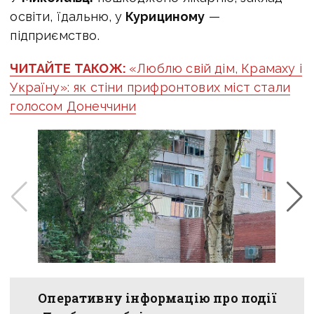
освіти, їдальню, у
Курициному
—
підприємство.
ЧИТАЙТЕ ТАКОЖ:
«Люблю свій дім, Крамаху і
Україну»: як стіни прифронтових міст стали
голосом Донеччини
Оперативну інформацію про події