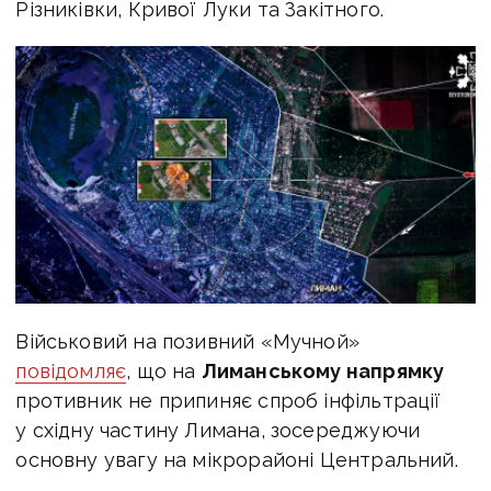
Різниківки, Кривої Луки та Закітного.
Військовий на позивний «Мучной»
повідомляє
, що на
Лиманському напрямку
противник не припиняє спроб інфільтрації
у східну частину Лимана, зосереджуючи
основну увагу на мікрорайоні Центральний.
Окупанти періодично просочуються