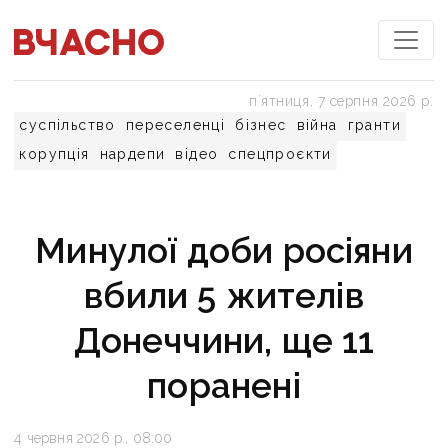
пʼятниця, 7 серпня 2026 р.
суспільство
переселенці
бізнес
війна
гранти
корупція
нардепи
відео
спецпроєкти
Минулої доби росіяни
вбили 5 жителів
Донеччини, ще 11
поранені
4 червня 2026 р., 08:00