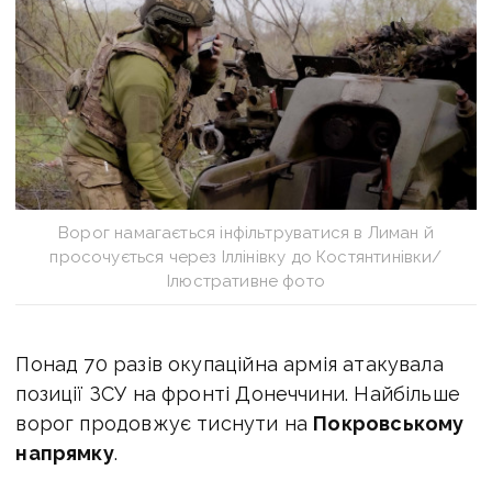
Ворог намагається інфільтруватися в Лиман й
просочується через Іллінівку до Костянтинівки/
Ілюстративне фото
Понад 70 разів окупаційна армія атакувала
позиції ЗСУ на фронті Донеччини. Найбільше
ворог продовжує тиснути на
Покровському
напрямку
.