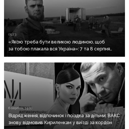
05:23
«Якою треба бути великою людиною, щоб
за тобою плакала вся Україна»: 7 та 8 серпня
прощаються із засновником організації
«Плацдарм» Олексієм Юковим
6 серпня, 14:00
Відрядження, відпочинок і поїздка за дітьми: ВАКС
знову відмовив Кириленкам у виїзді за кордон