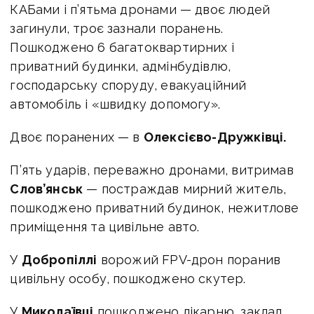
КАБами і п’ятьма дронами — двоє людей
загинули, троє зазнали поранень.
Пошкоджено 6 багатоквартирних і
приватний будинки, адмінбудівлю,
господарську споруду, евакуаційний
автомобіль і «швидку допомогу».
Двоє поранених — в
Олексієво-Дружківці.
П’ять ударів, переважно дронами, витримав
Слов’янськ
— постраждав мирний житель,
пошкоджено приватний будинок, нежитлове
приміщення та цивільне авто.
У
Добропіллі
ворожий FPV-дрон поранив
цивільну особу, пошкоджено скутер.
У
Миколаївці
пошкоджено лікарню, заклад