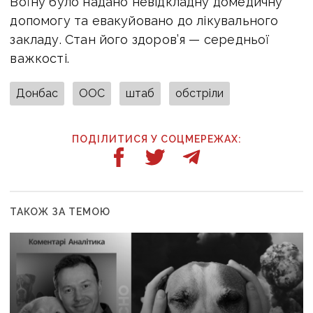
Воїну було надано невідкладну домедичну
допомогу та евакуйовано до лікувального
закладу. Стан його здоров’я — середньої
важкості.
Донбас
ООС
штаб
обстріли
ПОДІЛИТИСЯ У СОЦМЕРЕЖАХ:
ТАКОЖ ЗА ТЕМОЮ