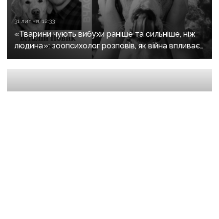
31 липня, 12:33
«Тварини чують вибухи раніше та сильніше, ніж
людина»: зоопсихолог розповів, як війна впливає
на домашніх улюбленців
21 липня, 07:43
Донбас втратив майже половину населення
за роки окупації, натомість Росія масово заселяє
регіон своїми громадянами — ГУР