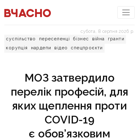
субота, 8 серпня 2026 р.
суспільство
переселенці
бізнес
війна
гранти
корупція
нардепи
відео
спецпроєкти
МОЗ затвердило
перелік професій, для
яких щеплення проти
COVID-19
є обов’язковим