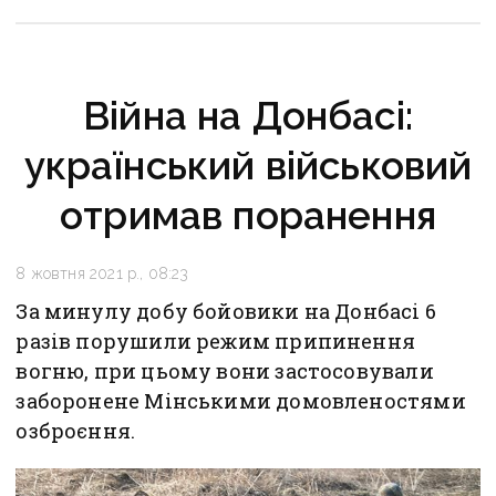
Війна на Донбасі:
український військовий
отримав поранення
8 жовтня 2021 р., 08:23
За минулу добу бойовики на Донбасі 6
разів порушили режим припинення
вогню, при цьому вони застосовували
заборонене Мінськими домовленостями
озброєння.