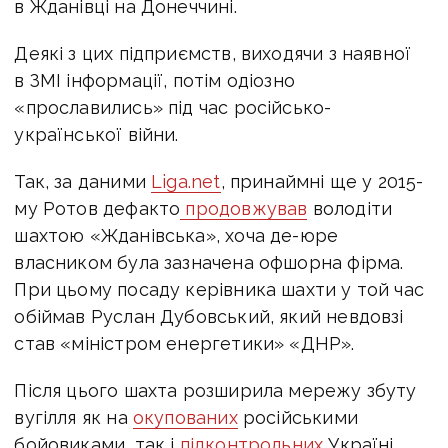
в Жданівці на Донеччині.
Деякі з цих підприємств, виходячи з наявної
в ЗМІ інформації, потім одіозно
«прославились» під час російсько-
української війни.
Так, за даними
Liga.net
, принаймні ще у 2015-
му Ротов дефакто
продовжував
володіти
шахтою «Жданівська», хоча де-юре
власником була зазначена офшорна фірма.
При цьому посаду керівника шахти у той час
обіймав Руслан Дубовський, який невдовзі
став «міністром енергетики» «ДНР».
Після цього шахта розширила мережу збуту
вугілля як на
окупованих
російськими
бойовиками, так і
підконтрольних
Україні