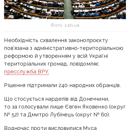
Фото: 24tv.ua
Необхідність схвалення законопроєкту
пов’язана з адміністративно-територіальною
реформою й утворенням у всій Україні
територіальних громад, повідомляє
пресслужба ВРУ.
Рішення підтримали 240 народних обранців.
Що стосується нардепів від Донеччини,
то за голосували лише Євген Яковенко (округ
№ 52) та Дмитро Лубінець (округ № 60).
Водночас проти висловилися Муса