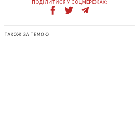
ПОДІЛИТИСЯ У СОЦМЕРЕЖАХ:
ТАКОЖ ЗА ТЕМОЮ
13:24
Оптоволокно лоскоче ноги, за машинами
женуться FPV: життя у Краматорську, який
росіяни вбивають авіацією