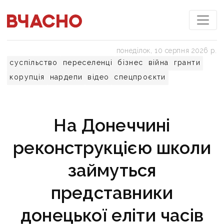
понеділок, 10 серпня 2026 р.
суспільство
переселенці
бізнес
війна
гранти
корупція
нардепи
відео
спецпроєкти
На Донеччині
реконструкцією школи
займуться
представники
донецької еліти часів