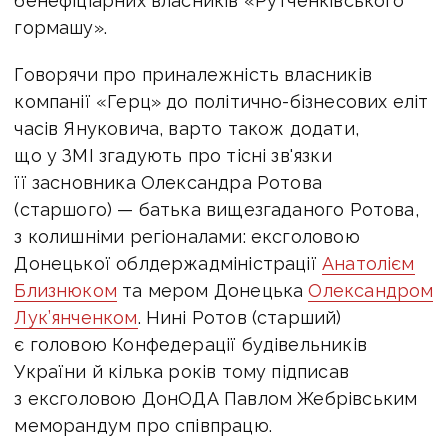
бенефіціарних власників «Рутченківського
гормашу».
Говорячи про приналежність власників
компанії «Герц» до політично-бізнесових еліт
часів Януковича, варто також додати,
що у ЗМІ згадують про тісні зв'язки
її засновника Олександра Ротова
(старшого) — батька вищезгаданого Ротова,
з колишніми регіоналами: ексголовою
Донецької облдержадміністрації
Анатолієм
Близнюком
та мером Донецька
Олександром
Лук’янченком
. Нині Ротов (старший)
є головою Конфедерації будівельників
України й кілька років тому підписав
з ексголовою ДонОДА Павлом Жебрівським
меморандум про співпрацю.