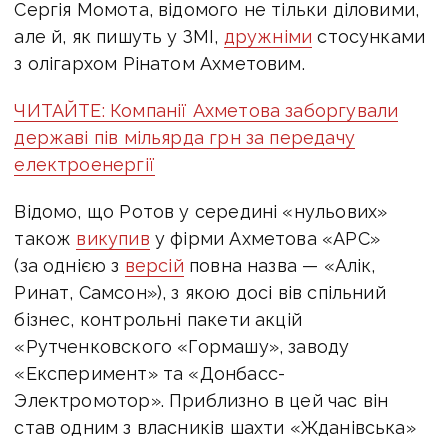
Сергія Момота, відомого не тільки діловими,
але й, як пишуть у ЗМІ,
дружніми
стосунками
з олігархом Рінатом Ахметовим.
ЧИТАЙТЕ: Компанії Ахметова заборгували
державі пів мільярда грн за передачу
електроенергії
Відомо, що Ротов у середині «нульових»
також
викупив
у фірми Ахметова «АРС»
(за однією з
версій
повна назва — «Алік,
Ринат, Самсон»), з якою досі вів спільний
бізнес, контрольні пакети акцій
«Рутченковского «Гормашу», заводу
«Експеримент» та «Донбасс-
Электромотор». Приблизно в цей час він
став одним з власників шахти «Жданівська»