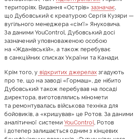
територіях. Видання «Острів»
зазначає
,
що Дубовський є креатурою Сергія Кузяри —
вугільного менеджера «сім'ї» Януковича.
За даними YouControl, Дубовський досі
зазначений уповноваженою особою
на «Жданівській», а також перебуває
в санкційних списках України та Канади.
Крім того, у
відкритих джерелах
згадують
про те, що на заводі «Гормаш», де нібито
Дубовський також перебував на посаді
директора, виготовлялись міномети
та ремонтувалась військова техніка для
бойовиків, а «кришував» це Ротов. За даними
аналітичної системи
YouControl
, Ротов
і дотепер залишається одним з кінцевих