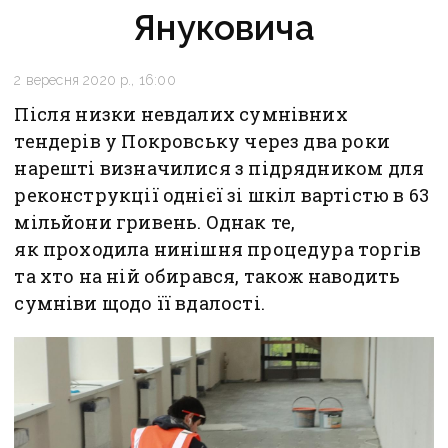
Януковича
2 вересня 2020 р., 16:00
Після низки невдалих сумнівних
тендерів у Покровську через два роки
нарешті визначилися з підрядником для
реконструкції однієї зі шкіл вартістю в 63
мільйони гривень. Однак те,
як проходила нинішня процедура торгів
та хто на ній обирався, також наводить
сумніви щодо її вдалості.