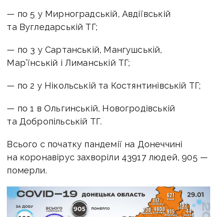
— по 5 у Мирноградській, Авдіївській
та Вугледарській ТГ;
— по 3 у Сартанській, Мангушській,
Мар’їнській і Лиманській ТГ;
— по 2 у Нікольській та Костянтинівській ТГ;
— по 1 в Ольгинській, Новогродівській
та Добропільській ТГ.
Всього с початку пандемії на Донеччині
на коронавірус захворіли 43917 людей, 905 —
померли.