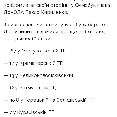
повідомив на своїй сторінці у Фейсбук глава
ДонОДА Павло Кириленко.
За його словами, за минулу добу лабораторії
Донеччини повідомили про ще 166 хворих,
серед яких 10 дітей:
— 67 у Маріупольській ТГ;
— 17 у Краматорській ТГ;
— 13 у Великоновосілківській ТГ;
— 12 у Бахмутській ТГ;
— по 8 у Торецькій та Селидівській ТГ;
— 7 у Курахівській ТГ;