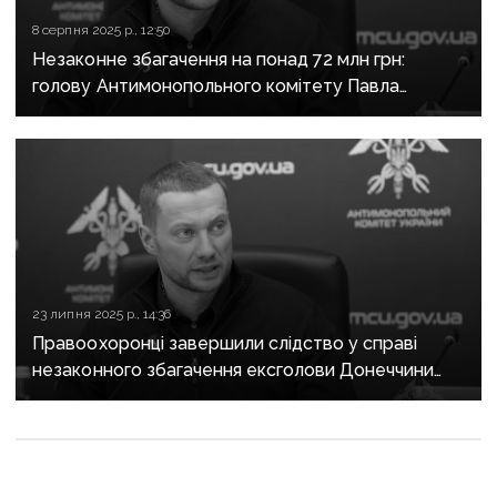
8 серпня 2025 р., 12:50
Незаконне збагачення на понад 72 млн грн:
голову Антимонопольного комітету Павла
Кириленка можуть відсторонити від посади
23 липня 2025 р., 14:36
Правоохоронці завершили слідство у справі
незаконного збагачення ексголови Донеччини
Павла Кириленка