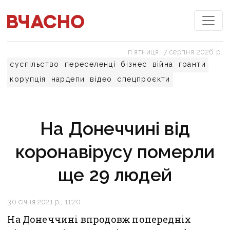
пʼятниця, 7 серпня 2026 р.
суспільство
переселенці
бізнес
війна
гранти
корупція
нардепи
відео
спецпроєкти
На Донеччині від
коронавірусу померли
ще 29 людей
30 січня 2021 р., 11:20
На Донеччині впродовж попередніх