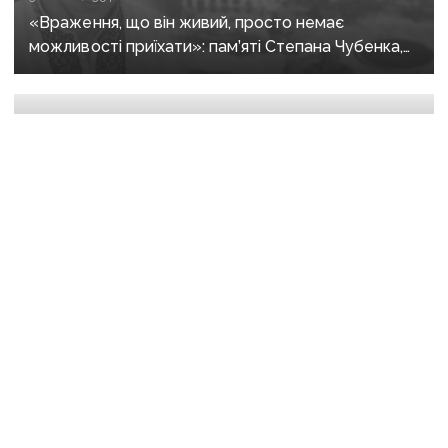
«Враження, що він живий, просто немає
можливості приїхати»: пам’яті Степана Чубенка,
якого закатували бойовики за любов до України
21 липня, 07:43
Донбас втратив майже половину населення
за роки окупації, натомість Росія масово заселяє
регіон своїми громадянами — ГУР