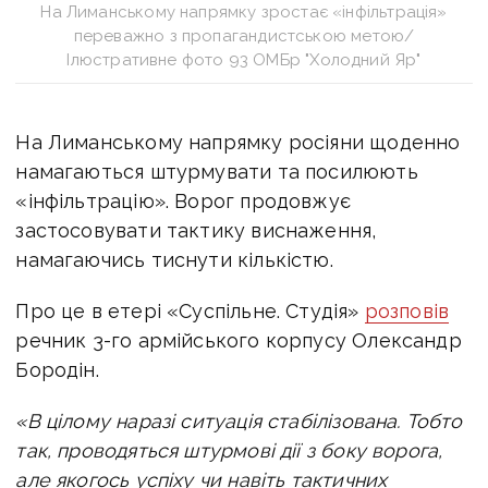
На Лиманському напрямку зростає «інфільтрація»
переважно з пропагандистською метою/
Ілюстративне фото 93 ОМБр "Холодний Яр"
На Лиманському напрямку росіяни щоденно
намагаються штурмувати та посилюють
«інфільтрацію». Ворог продовжує
застосовувати тактику виснаження,
намагаючись тиснути кількістю.
Про це в етері «Суспільне. Студія»
розповів
речник 3-го армійського корпусу Олександр
Бородін.
«В цілому наразі ситуація стабілізована. Тобто
так, проводяться штурмові дії з боку ворога,
але якогось успіху чи навіть тактичних