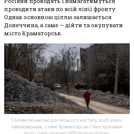
Росіяни проводять і намагатимуться
проводити атаки по всій лінії фронту.
Однак основною ціллю залишається
Донеччина, а саме — дійти та окупувати
місто Краматорськ.
Головною метою російського наступу 2026 року,
найімовірніше, стане Краматорськ/ Ілюстративне
фото Getty Images/AFP/Roman Pilipey