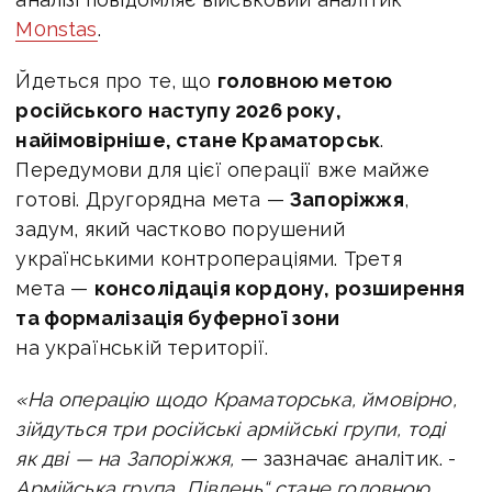
M0nstas
.
Йдеться про те, що
головною метою
російського наступу 2026 року,
найімовірніше, стане Краматорськ
.
Передумови для цієї операції вже майже
готові. Другорядна мета —
Запоріжжя
,
задум, який частково порушений
українськими контропераціями. Третя
мета —
консолідація кордону, розширення
та формалізація буферної зони
на українській території.
«На операцію щодо Краматорська, ймовірно,
зійдуться три російські армійські групи, тоді
як дві — на Запоріжжя,
— зазначає аналітик. -
Армійська група „Південь“ стане головною