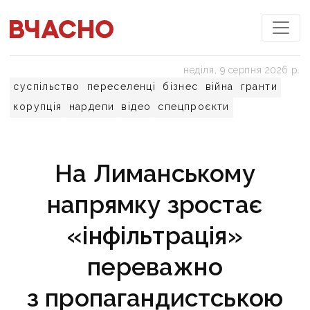
неділя, 9 серпня 2026 р.
суспільство
переселенці
бізнес
війна
гранти
корупція
нардепи
відео
спецпроєкти
На Лиманському
напрямку зростає
«інфільтрація»
переважно
з пропагандистською