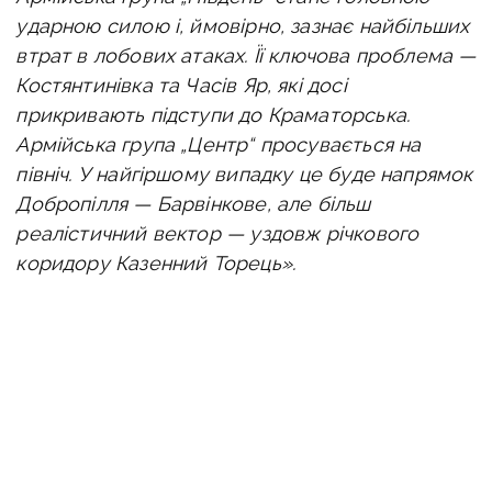
ударною силою і, ймовірно, зазнає найбільших
втрат в лобових атаках. Її ключова проблема —
Костянтинівка та Часів Яр, які досі
прикривають підступи до Краматорська.
Армійська група „Центр“ просувається на
північ. У найгіршому випадку це буде напрямок
Добропілля — Барвінкове, але більш
реалістичний вектор — уздовж річкового
коридору Казенний Торець».
Разом з цим
росіяни після захоплення
Покровська можуть використовувати цей
хаб як логістичний вузол для подальших
операцій
. Однак спочатку їм доведеться
створити захисний буфер навколо хабу,
інакше вони будуть змушені просуватися