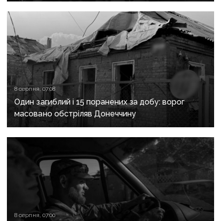
та Слов’янську
8 серпня, 07:08
Один загиблий і 15 поранених за добу: ворог
масовано обстріляв Донеччину
8 серпня, 07:00