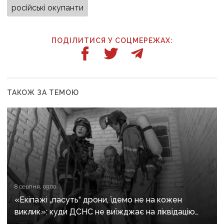
російські окупанти
ПОДІЛИТИСЯ У СОЦМЕРЕЖАХ:
ТАКОЖ ЗА ТЕМОЮ
8 серпня, 09:00
«Екіпажі „пасуть“ дрони, їдемо не на кожен
виклик»: куди ДСНС не виїжджає на ліквідацію
надзвичайних ситуацій у Краматорську