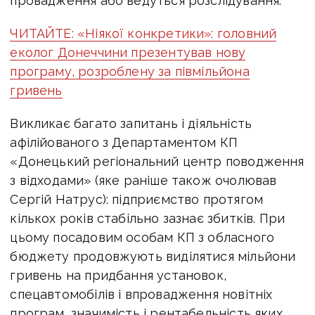
провадження або ведуться розслідування.
ЧИТАЙТЕ: «Ніякої конкретики»: головний
еколог Донеччини презентував нову
програму, розроблену за півмільйона
гривень
Викликає багато запитань і діяльність
афілійованого
з Департаментом КП
«Донецький регіональний центр поводження
з відходами» (яке раніше також очолював
Сергій Натрус): підприємство протягом
кількох років стабільно зазнає збитків. При
цьому посадовим особам КП з обласного
бюджету продовжують виділятися мільйони
гривень на придбання установок,
спецавтомобілів і впровадження новітніх
програм, значимість і рентабельність яких