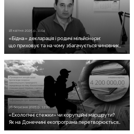
18 квітня 2025 р., 11:04
«Бідна» декларація і родичі мільйонери:
що приховує та на чому збагачується чиновник
ДонОДА Сергій Натрус
26 березня 2025 р., 12:00
«Екологічні стежки» чи корупційні маршрути?
Як на Донеччині екопрограма перетворюється
на прибутковий бізнес для обраних