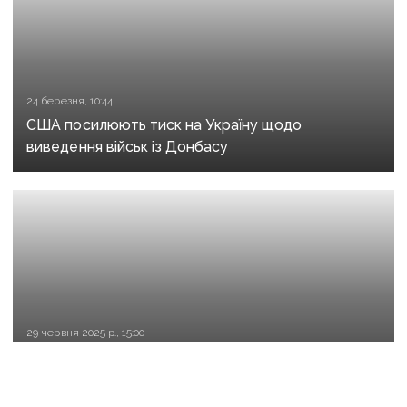
24 березня, 10:44
США посилюють тиск на Україну щодо
виведення військ із Донбасу
29 червня 2025 р., 15:00
Криваві обстріли українських міст, саміт НАТО
та активізація на фронті: важливе за тиждень