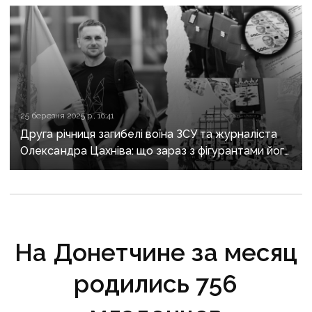
25 березня 2025 р., 16:41
Друга річниця загибелі воїна ЗСУ та журналіста
Олександра Цахніва: що зараз з фігурантами його
розслідувань
На Донетчине за месяц
родились 756