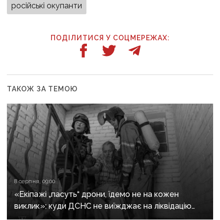
російські окупанти
ПОДІЛИТИСЯ У СОЦМЕРЕЖАХ:
ТАКОЖ ЗА ТЕМОЮ
8 серпня, 09:00
«Екіпажі „пасуть“ дрони, їдемо не на кожен
виклик»: куди ДСНС не виїжджає на ліквідацію
надзвичайних ситуацій у Краматорську