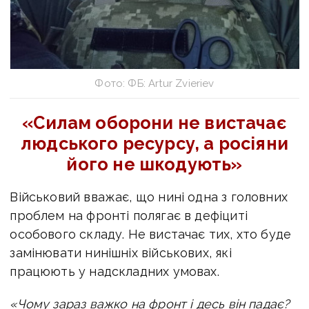
Фото: ФБ: Artur Zvieriev
«Силам оборони не вистачає
людського ресурсу, а росіяни
його не шкодують
»
Військовий вважає, що нині одна з головних
проблем на фронті полягає в дефіциті
особового складу. Не вистачає тих, хто буде
замінювати нинішніх військових, які
працюють у надскладних умовах.
«Чому зараз важко на фронт і десь він падає?