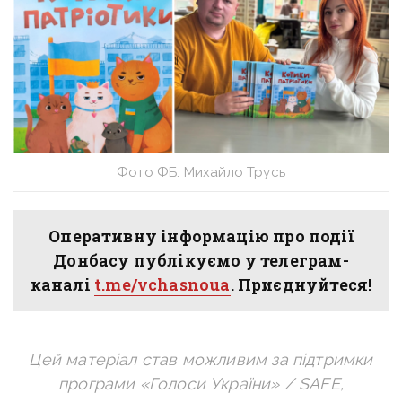
Фото ФБ: Михайло Трусь
Оперативну інформацію про події
Донбасу публікуємо у телеграм-
каналі
t.me/vchasnoua
. Приєднуйтеся!
Цей матеріал став можливим за підтримки
програми «Голоси України» / SAFE,