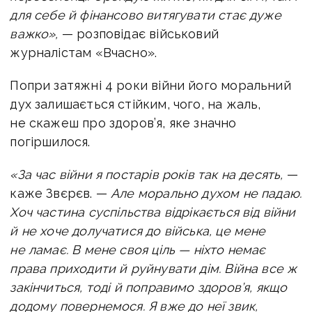
для себе й фінансово витягувати стає дуже
важко»,
— розповідає військовий
журналістам «Вчасно».
Попри затяжні 4 роки війни його моральний
дух залишається стійким, чого, на жаль,
не скажеш про здоров’я, яке значно
погіршилося.
«За час війни я постарів років так на десять,
—
каже Звєрєв. —
Але морально духом не падаю.
Хоч частина суспільства відрікається від війни
й не хоче долучатися до війська, це мене
не ламає. В мене своя ціль — ніхто немає
права приходити й руйнувати дім. Війна все ж
закінчиться, тоді й поправимо здоров’я, якщо
додому повернемося. Я вже до неї звик,