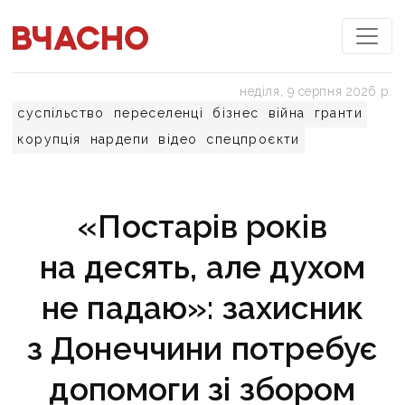
неділя, 9 серпня 2026 р.
суспільство
переселенці
бізнес
війна
гранти
корупція
нардепи
відео
спецпроєкти
«Постарів років
на десять, але духом
не падаю»: захисник
з Донеччини потребує
допомоги зі збором