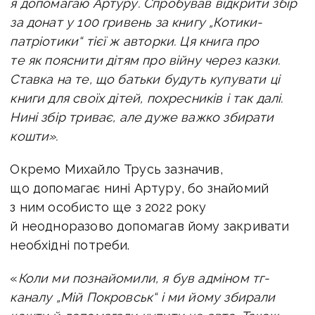
я допомагаю Артуру. Спробував відкрити збір
за донат у 100 гривень за книгу „Котики-
патріотики“ тієї ж авторки. Ця книга про
те як пояснити дітям про війну через казки.
Ставка на те, що батьки будуть купувати ці
книги для своїх дітей, похресників і так далі.
Нині збір триває, але дуже важко збирати
кошти».
Окремо Михайло Трусь зазначив,
що допомагає нині Артуру, бо знайомий
з ним особисто ще з 2022 року
й неодноразово допомагав йому закривати
необхідні потреби.
«
Коли ми познайомили, я був адміном тг-
каналу „Мій Покровськ“ і ми йому збирали