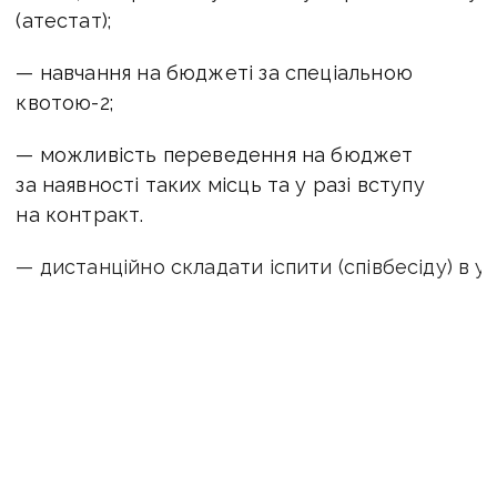
(атестат);
— навчання на бюджеті за спеціальною
квотою-2;
— можливість переведення на бюджет
за наявності таких місць та у разі вступу
на контракт.
— дистанційно складати іспити (співбесіду) в ун
— укласти договір про навчання протягом 6
місяців після початку навчання (якщо
з поважних причин не вдалося укласти
договір, то строк може бути продовжений
ще на 6 місяців).
Квота-2 та навчання на бюджеті