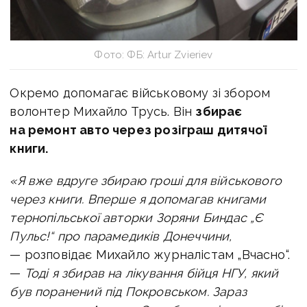
Фото: ФБ: Artur Zvieriev
Окремо допомагає військовому зі збором
волонтер Михайло Трусь. Він
збирає
на ремонт авто через розіграш дитячої
книги.
«Я вже вдруге збираю гроші для військового
через книги. Вперше я допомагав книгами
тернопільської авторки Зоряни Биндас „Є
Пульс!“ про парамедиків Донеччини,
— розповідає Михайло журналістам „Вчасно“.
—
Тоді я збирав на лікування бійця НГУ, який
був поранений під Покровськом. Зараз