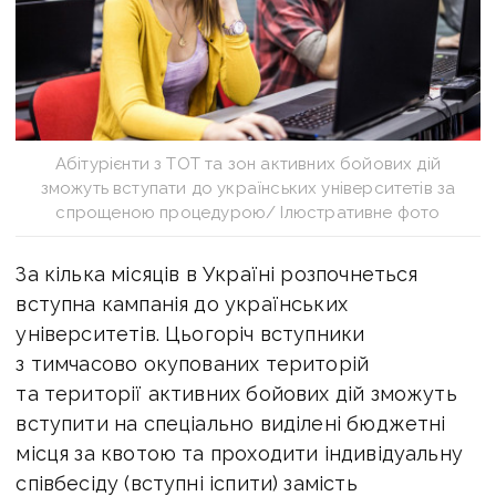
Абітурієнти з ТОТ та зон активних бойових дій
зможуть вступати до українських університетів за
спрощеною процедурою/ Ілюстративне фото
За кілька місяців в Україні розпочнеться
вступна кампанія до українських
університетів. Цьогоріч вступники
з тимчасово окупованих територій
та території активних бойових дій зможуть
вступити на спеціально виділені бюджетні
місця за квотою та проходити індивідуальну
співбесіду (вступні іспити) замість