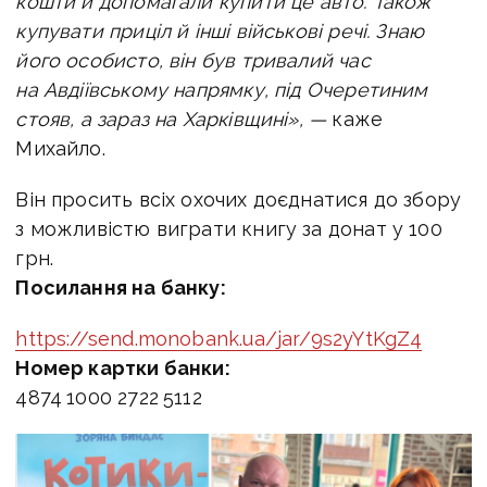
кошти й допомагали купити це авто. Також
купувати приціл й інші військові речі. Знаю
його особисто,
він був тривалий час
на Авдіївському напрямку, під Очеретиним
стояв, а зараз на Харківщині», —
каже
Михайло.
Він просить всіх охочих доєднатися до збору
з можливістю виграти книгу за донат у 100
грн.
Посилання на банку:
https://send.monobank.ua/jar/9s2yYtKgZ4
Номер картки банки:
4874 1000 2722 5112