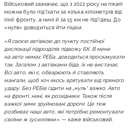
Військовий зазначає, що з 2022 року на пікапі
можна було під'їхати за кілька кілометрів від
лінії фронту, а нині й за 15 км не під'їдеш. До
«нуля» доводиться йти пішки.
«Я своєю автівкою до пункту постійної
дислокації підрозділів підвожу БК. В мене
на авто немає РЕБа, доводиться проскакувати
так. Загалом з автівками біда, їх не вистачає.
Всі авто, які є, обварюють й ставляють
мангали, щоб хоч якось врятувати від прямого
удару. Без РЕБів їздити на „нуль“ важко. Авто
на фронті, нині, як розхідники. Також після
важкої зими зруйновані дороги. Це теж
розбиває наші авто, які потрібно ремонтувати
своїми ж зусиллями»,
— каже військовий.