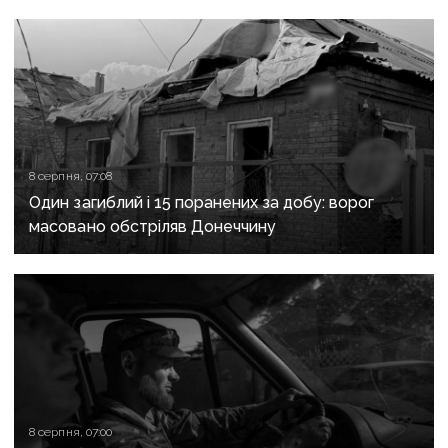
та Слов’янську
8 серпня, 07:08
Один загиблий і 15 поранених за добу: ворог
масовано обстріляв Донеччину
8 серпня, 07:00