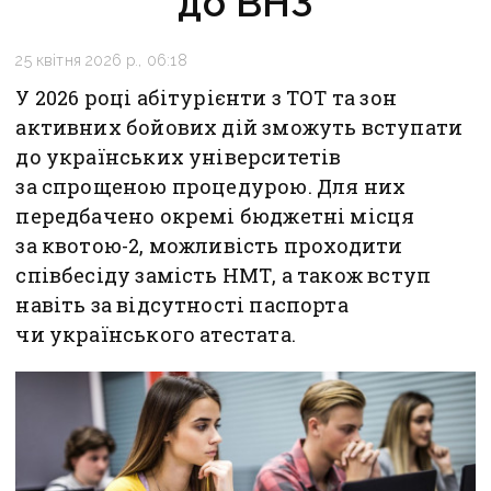
до ВНЗ
25 квітня 2026 р., 06:18
У 2026 році абітурієнти з ТОТ та зон
активних бойових дій зможуть вступати
до українських університетів
за спрощеною процедурою. Для них
передбачено окремі бюджетні місця
за квотою-2, можливість проходити
співбесіду замість НМТ, а також вступ
навіть за відсутності паспорта
чи українського атестата.