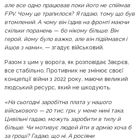
але все одно працював поки його не спіймав
FPV. Чому це трапилося? Я гадаю, тому що був
втомлений. А чому він їздив на фронті маючи
скільки поранень — бо нікому більше. Він
герой, йому було важко, але він підіймався і
йшов з нами»,
— згадує військовий.
Разом з цим у ворога, як розповідає Звєрєв,
все стабільно. Противник не змінює своєї
концепції війни з 2022 року, маючи великий
людський ресурс, який не шкодують.
«На сьогодні заробітна плата у нашого
військового — 20 тис. грн, у мене нині така.
Цивільні гадаю, можуть заробити в тилу й
більше. Чи мотивує людей йти в армію хоча б
за гроші? Гадаю, що ні. А росіяни