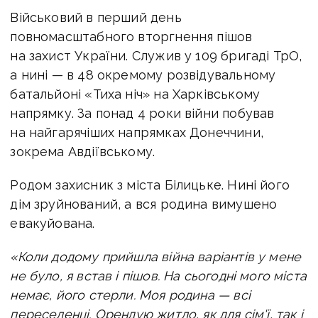
Військовий в перший день
повномасштабного вторгнення пішов
на захист України. Служив у 109 бригаді ТрО,
а нині — в 48 окремому розвідувальному
батальйоні «Тиха ніч» на Харківському
напрямку. За понад 4 роки війни побував
на найгарячіших напрямках Донеччини,
зокрема Авдіївському.
Родом захисник з міста Білицьке. Нині його
дім зруйнований, а вся родина вимушено
евакуйована.
«Коли додому прийшла війна варіантів у мене
не було, я встав і пішов. На сьогодні мого міста
немає, його стерли. Моя родина — всі
переселенці. Орендую житло, як для сім'ї, так і