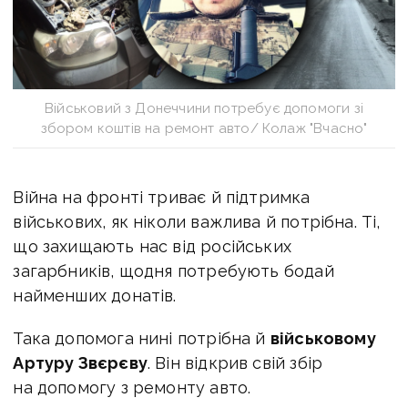
Військовий з Донеччини потребує допомоги зі
збором коштів на ремонт авто/ Колаж "Вчасно"
Війна на фронті триває й підтримка
військових, як ніколи важлива й потрібна. Ті,
що захищають нас від російських
загарбників, щодня потребують бодай
найменших донатів.
Така допомога нині потрібна й
військовому
Артуру Звєрєву
. Він відкрив свій
збір
на допомогу з ремонту авто.