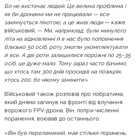
Бо не вистачає людей. Це велика проблема і
як би дронами ми не працювали — все
закінчується піхотою, а це живі люди
— каже
військовий. —
Ми, наприклад, були минулого
літа на відновленні й в нас було поповнення
близько 50 осіб, роту змогли укомплектувати
й все. А дві роти залишилися порожні по 25−35
осіб, це дуже мало. Тому зараз часто бачимо,
що хтось там 300 днів просидів на позиціях,
хтось 200, бо нікому замінити».
Військовий також розповів про побратима,
який днями загинув на фронті від влучання
ворожого FPV-дрона. Він, попри численні
поранення, воював до останнього.
«Він був переламаний, мав стільки поранень,