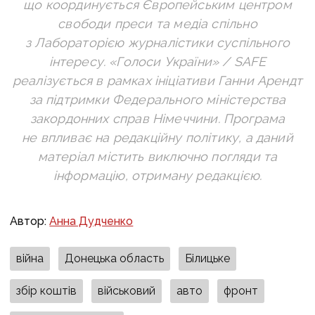
що координується Європейським центром
свободи преси та медіа спільно
з Лабораторією журналістики суспільного
інтересу. «Голоси України» / SAFE
реалізується в рамках ініціативи Ганни Арендт
за підтримки Федерального міністерства
закордонних справ Німеччини. Програма
не впливає на редакційну політику, а даний
матеріал містить виключно погляди та
інформацію, отриману редакцією.
Автор:
Анна Дудченко
війна
Донецька область
Білицьке
збір коштів
військовий
авто
фронт