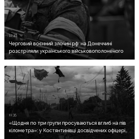
12:43
Черговий воєнний злочин рф: на Донеччині
розстріляли українського військовополоненого
11:35
«Щодня по три групи просуваються вглиб на пів
кілометра»: у Костянтинівці досвідчених офіцерів
рф відправляють на штурми позицій