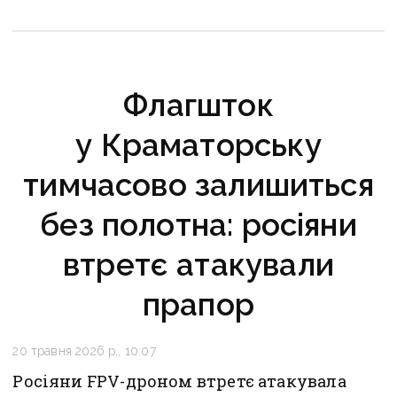
Флагшток
у Краматорську
тимчасово залишиться
без полотна: росіяни
втретє атакували
прапор
20 травня 2026 р., 10:07
Росіяни FPV-дроном втретє атакувала