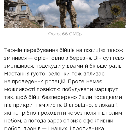
Фото: 66 ОМБр
Термін перебування бійців на позиціях також
змінився — орієнтовно з березня. Він суттєво
зменшився, подекуди у два чи й більше разів.
Настання густої зеленки теж впливає
на проведення ротацій. Проте немає
можливості повністю побудувати маршрут
так, щоб бійці безперервно йшли посадками
під прикриттям листя. Відповідно, є локації,
які потрібно проходити через поля під голим
небом, а погода зараз сприяє ефективній
роботі дронів — і наших, і противника.