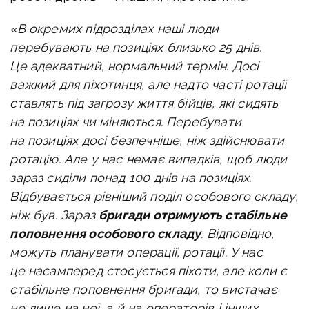
«В окремих підрозділах наші люди
перебувають на позиціях близько 25 днів.
Це адекватний, нормальний термін. Досі
важкий для піхотинця, але надто часті ротації
ставлять під загрозу життя бійців, які сидять
на позиціях чи міняються. Перебувати
на позиціях досі безпечніше, ніж здійснювати
ротацію. Але у нас немає випадків, щоб люди
зараз сиділи понад 100 днів на позиціях.
Відбувається рівніший поділ особового складу,
ніж був. Зараз
бригади отримують стабільне
поповнення особового складу
. Відповідно,
можуть планувати операції, ротації. У нас
це насамперед стосується піхоти, але коли є
стабільне поповнення бригади, то вистачає
не лише на неї, а й на операторів і інших