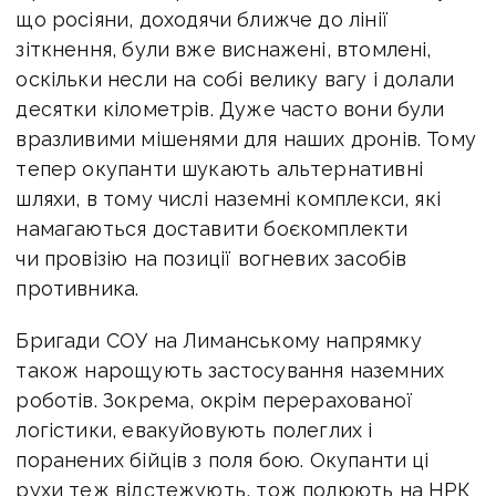
що росіяни, доходячи ближче до лінії
зіткнення, були вже виснажені, втомлені,
оскільки несли на собі велику вагу і долали
десятки кілометрів. Дуже часто вони були
вразливими мішенями для наших дронів. Тому
тепер окупанти шукають альтернативні
шляхи, в тому числі наземні комплекси, які
намагаються доставити боєкомплекти
чи провізію на позиції вогневих засобів
противника.
Бригади СОУ на Лиманському напрямку
також нарощують застосування наземних
роботів. Зокрема, окрім перерахованої
логістики, евакуйовують полеглих і
поранених бійців з поля бою. Окупанти ці
рухи теж відстежують, тож полюють на НРК