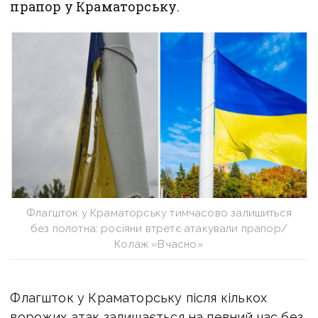
прапор у Краматорську.
Флагшток у Краматорську тимчасово залишиться
без полотна: росіяни втретє атакували прапор/
Колаж «Вчасно»
Флагшток у Краматорську після кількох
ворожих атак залишається на певний час без