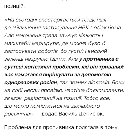
позицій.
«На сьогодні спостерігається тенденція
до збільшення застосування НРК з обох боків.
Але некошена трава звужує кількість і
масштаби маршрутів, де можна було б
застосувати роботів, бо густій і високій
зеленці незручно їздити. Але
у противника є
суттєві логістичні проблеми, які він тривалий
час намагався вирішувати за допомогою
одноразових росіян
, так званих віслюків. Вони
на собі несли провізію, частіше боєкомплекти,
зв’язок, радіостанції на позиції. Тобто все,
що могло поміститися на звичайного
росіянина»
, — додає Василь Денисюк.
Проблема для противника полягала в тому,