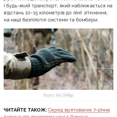
і будь-який транспорт, який наближається на
відстань 10−15 кілометрів до лінії зіткнення,
на наші безпілотні системи та бомбери.
Фото: 66 ОМБр
ЧИТАЙТЕ ТАКОЖ:
Серед врятованих 7-річна
дитина: під покровом ночі з Лимана