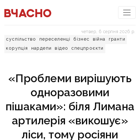
четвер, 6 серпня 2026 р.
суспільство
переселенці
бізнес
війна
гранти
корупція
нардепи
відео
спецпроєкти
«Проблеми вирішують
одноразовими
пішаками»: біля Лимана
артилерія «викошує»
ліси, тому росіяни