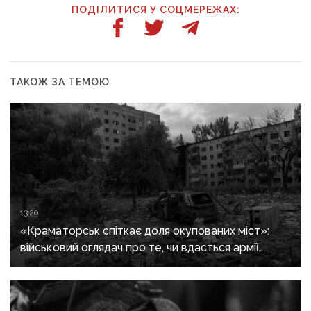
ПОДІЛИТИСЯ У СОЦМЕРЕЖАХ:
ТАКОЖ ЗА ТЕМОЮ
13:20
«Краматорськ спіткає доля окупованих міст»:
військовий оглядач про те, чи вдасться армії
рф захопити останню агломерацію Донеччини до
кінця 2026 року