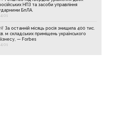
російських НПЗ та засоби управління
ударними БпЛА.
14:01
За останній місяць росія знищила 400 тис.
кв. м складських приміщень українського
бізнесу, — Forbes
14:01