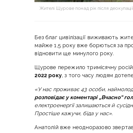
Жителі Щурове понад рік після деокупаці
Без благ цивілізації виживають жит
майже 1,5 року вже борються за про
відновити ще минулого року.
Щурове пережило тримісячну росій
2022
року
, з того часу людям дотеп
«У нас проживає 43 особи, наймоло
розповідає у коментарі „Вчасно“ го
електроенергії залишаються й
сусідн
Простіше кажучи, біда у нас».
Анатолій вже неодноразово звертавс