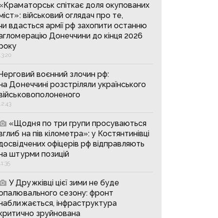
«Краматорськ спіткає доля окупованих
міст»: військовий оглядач про те,
чи вдасться армії рф захопити останню
агломерацію Донеччини до кінця 2026
року
13:20
Черговий воєнний злочин рф:
на Донеччині розстріляли українського
військовополоненого
12:43
«Щодня по три групи просуваються
вглиб на пів кілометра»: у Костянтинівці
досвідчених офіцерів рф відправляють
на штурми позицій
11:35
У Дружківці цієї зими не буде
опалювального сезону: фронт
наближається, інфраструктура
критично зруйнована