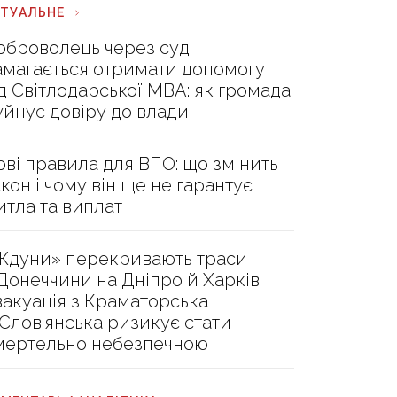
КТУАЛЬНЕ
оброволець через суд
амагається отримати допомогу
ід Світлодарської МВА: як громада
уйнує довіру до влади
ові правила для ВПО: що змінить
акон і чому він ще не гарантує
итла та виплат
Ждуни» перекривають траси
 Донеччини на Дніпро й Харків:
вакуація з Краматорська
 Слов’янська ризикує стати
мертельно небезпечною