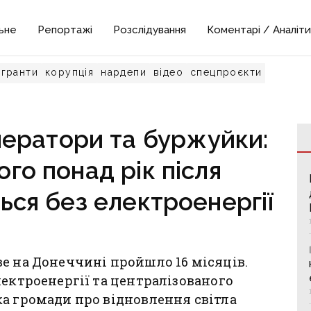
ьне
Репортажі
Розслідування
Коментарі / Аналіти
гранти
корупція
нардепи
відео
спецпроєкти
нератори та буржуйки:
го понад рік після
ься без електроенергії
е на Донеччині пройшло 16 місяців.
лектроенергії та централізованого
а громади про відновлення світла