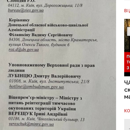
В
Ч
с
м
К