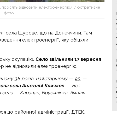
ї, просять відновити електроенергію/ Ілюстративне
фото
елі села Щурове, що на Донеччини. Там
ведення електроенергії, яку обіцяли
ську окупацію.
Село звільнили 17 вересня
ер не відновили електроенергію.
дшому 38 років, найстаршому — 95, —
лова села Анатолій Кличков
. — Без
і села — Караван, Брусилівка, Ямпіль.
я до районної адміністрації, ДТЕК,