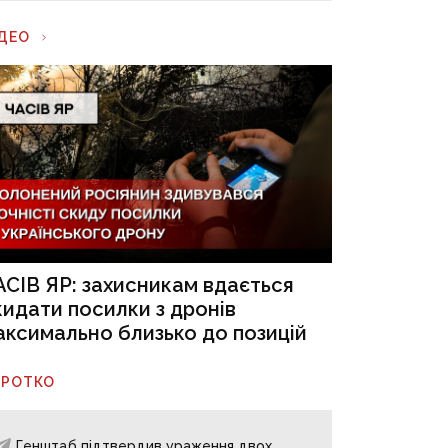
ІДЕО
АСІВ ЯР: захисникам вдається
кидати посилки з дронів
аксимально близько до позицій
ОРОТКО
Генштаб підтвердив ураження двох