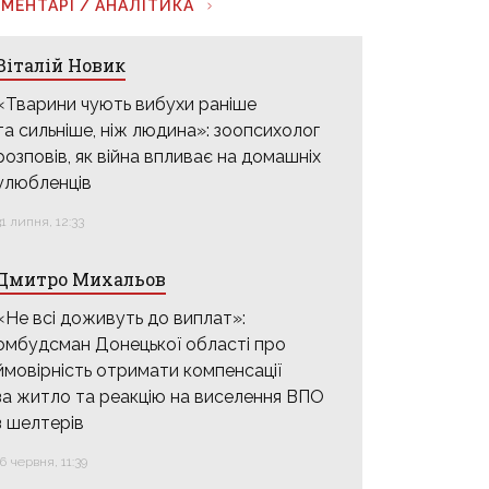
МЕНТАРІ / АНАЛІТИКА
Віталій Новик
«Тварини чують вибухи раніше
та сильніше, ніж людина»: зоопсихолог
розповів, як війна впливає на домашніх
улюбленців
31 липня, 12:33
Дмитро Михальов
«Не всі доживуть до виплат»:
омбудсман Донецької області про
ймовірність отримати компенсації
за житло та реакцію на виселення ВПО
з шелтерів
16 червня, 11:39