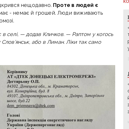
КО
ідкрився нещодавно.
Проте в людей є
немає - немає й грошей. Люди виживають
омозі.
в селі, — додав Кличков. — Раптом у когось
 Слов’янськ, або в Лиман. Ліки так само