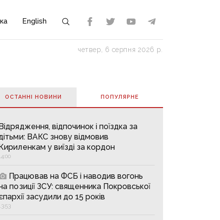
ка
English
четвер, 6 серпня 2026 р.
ОСТАННІ НОВИНИ
ПОПУЛЯРНE
Відрядження, відпочинок і поїздка за
дітьми: ВАКС знову відмовив
Кириленкам у виїзді за кордон
14:00
Працював на ФСБ і наводив вогонь
на позиції ЗСУ: священника Покровської
єпархії засудили до 15 років
13:53