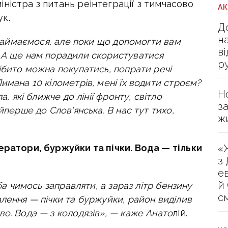
ністра з питань реінтеграції з тимчасово
А
к.
Д
н
к займаємося, але поки що допомогти вам
в
 А ще нам порадили
скористуватися
р
ібито можна покупатись, попрати речі
имана 10 кілометрів, мені їх водити строєм?
Н
а, які ближче до лінії фронту, світло
з
перше до Слов’янська. В нас тут тихо,
ж
«
ратори, буржуйки та пічки. Вода — тільки
з
е
й
еба чимось заправляти, а зараз літр бензину
с
лення — пічки та буржуйки, район виділив
о. Вода — з колодязів», — каже Анато
лій.