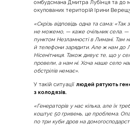
омбудсмана Дмитра Лубінця та до мі
окупованих територій Ірини Верещу
«Скрізь відповідь одна та сама: «Та
не можемо, — каже очільник села. —
пунктом Незламності в Лимані. Там н
й телефони зарядити. Але ж нам до Л
Нісенітниця. Також дивує те, що у сел
провели, а нам ні. Хоча н
аше село най
обстрілів немає».
У такій ситуації
людей рятують гене
з колодязів.
«Генераторів у нас кілька, але їх тр
коштує 50 гривень, це проблема. Опа
по три куби дров на домогосподарств