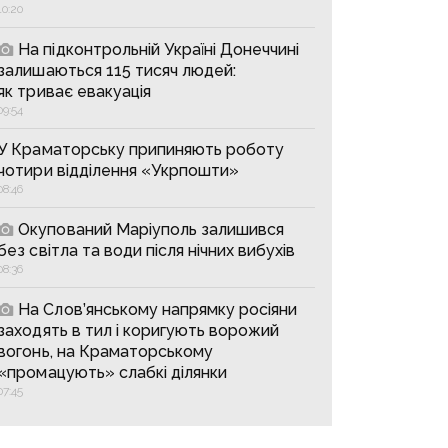
10:20
На підконтрольній Україні Донеччині
залишаються 115 тисяч людей:
як триває евакуація
09:54
У Краматорську припиняють роботу
чотири відділення «Укрпошти»
08:46
Окупований Маріуполь залишився
без світла та води після нічних вибухів
08:36
На Слов’янському напрямку росіяни
заходять в тил і коригують ворожий
вогонь, на Краматорському
«промацують» слабкі ділянки
07:45