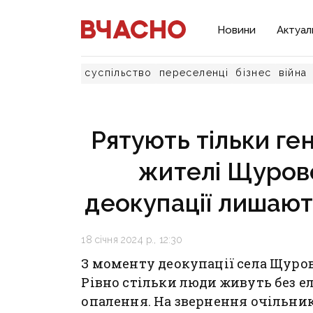
Новини
Актуал
суспільство
переселенці
бізнес
війна
Рятують тільки ге
жителі Щурово
деокупації лишают
18 січня 2024 р., 12:30
З моменту деокупації села Щуров
Рівно стільки люди живуть без е
опалення. На звернення очільник